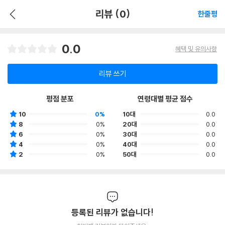
리뷰 (0)
한줄평
0.0
혜택 및 유의사항
리뷰 쓰기
평점 분포
연령대별 평균 점수
10
0%
10대
0.0
8
0%
20대
0.0
6
0%
30대
0.0
4
0%
40대
0.0
2
0%
50대
0.0
등록된 리뷰가 없습니다!