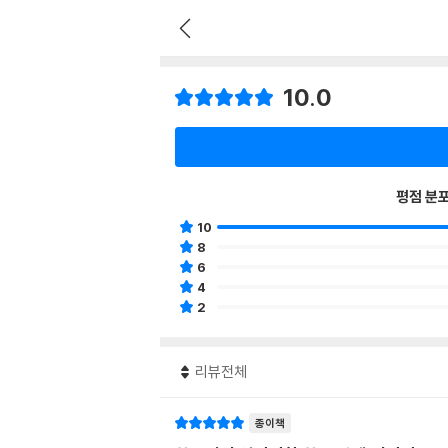
10.0
평점 분
10
8
6
4
2
리뷰전체
종이책