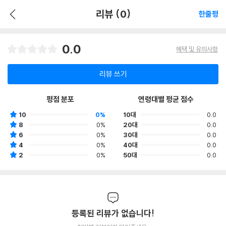
리뷰 (0)
한줄평
0.0
혜택 및 유의사항
리뷰 쓰기
평점 분포
연령대별 평균 점수
10
0%
10대
0.0
8
0%
20대
0.0
6
0%
30대
0.0
4
0%
40대
0.0
2
0%
50대
0.0
등록된 리뷰가 없습니다!