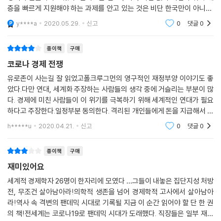
층을 빠르게 지원해야 하는 과제를 안고 있는 것은 비단 한국만이 아니다.
전 세계 나라에서 당면한 문제이다. 개인의 문제가 발행되면 오롯이 개인
y****a
2020.05.29.
신고
0
댓글
0
이 전적으로
종이책
구매
코로나 경제 전쟁
유로존이 사는길 잘 읽었고폴크루그먼의 영구적인 재정부양 이야기도 좋
았다.다만 연대, 세계화 주장하는 사람들의 생각 중에 거슬리는 부분이 많
다. 경제에 미친 사람들이 이 위기를 극복하기 위해 세계적인 연대가 필요
하다고 주장한다.일정부분 동의한다. 격리된 개인들에게 돈을 지급해서 생
존을 가능하게 하고돈줄이 마른 기업에게 단기 대출이든 채권이든 발행해
h*****u
2020.04.21.
신고
0
댓글
0
서 연명하게 하자
종이책
구매
재미있어요
세계적 경제학자 26명이 한자리에 모였다 …그들이 내놓은 집단지성 처방
전, 무조건 살아남아라!의학적 생존을 넘어 경제학적 고사에서 살아남아
라!역사 속 격변의 팬데믹 시대로 기록될 지금 이 순간 읽어야 할 단 한 권
의 책!전세계는 코로나19로 팬데믹 시대가 도래했다. 직장들은 일부 재택