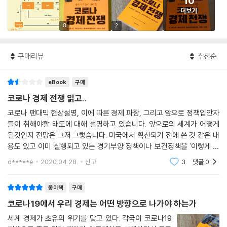
10
더보기
8
2
구매리뷰
추천순
eBook
구매
코로나 경제 전쟁 읽고..
코로나 팬대믹 현상설명, 이에 따른 경제 파장, 그리고 앞으로 정책입안자
들이 취해야할 태도에 대해 설명하고 있습니다. 앞으로의 세계가 어떻게
될것인지 전망은 그저 그렇습니다. 미국에서 확산되기 전에 쓴 것 같은 내
용도 있고 이미 실행되고 있는 경기부양 정책이나 보건정책을 '이렇게 해
야한다'며 알려주는 부분도 있네요. 영화 다 봤는데 내용 알려주는 것 같아
d*****e
2020.04.28.
신고
3
댓글
0
돈 아깝다는 생
종이책
구매
코로나19에서 우리 경제는 어떤 방향으로 나가야 하는가
세계 경제가 초유의 위기를 맞고 있다. 각국이 코로나19