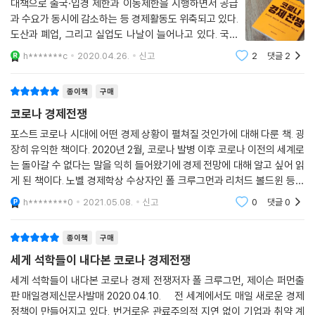
대책으로 출국·입경 제한과 이동제한을 시행하면서 공급
과 수요가 동시에 감소하는 등 경제활동도 위축되고 있다.
도산과 폐업, 그리고 실업도 나날이 늘어나고 있다. 국제
통화기금(IMF)는 올해 세계 경제가 1930년대 대공황 이
h*******c
2020.04.26.
신고
2
댓글
2
후 최악의 경기 침체를 겪을 것이라고 전망한다. 자칫 코
로나19의 팬데믹 유행이 더욱 길어질 경우 경
종이책
구매
코로나 경제전쟁
포스트 코로나 시대에 어떤 경제 상황이 펼쳐질 것인가에 대해 다룬 책. 굉
장히 유익한 책이다. 2020년 2월, 코로나 발병 이후 코로나 이전의 세계로
는 돌아갈 수 없다는 말을 익히 들어왔기에 경제 전망에 대해 알고 싶어 읽
게 된 책이다. 노벨 경제학상 수상자인 폴 크루그먼과 리처드 볼드윈 등이
펴낸 이야기로, 앞으로의 상황에 대해 심도 있게 알 수 있었다. 매일 새로운
h********0
2021.05.08.
신고
0
댓글
0
아침이지
종이책
구매
세게 석학들이 내다본 코로나 경제전쟁
세계 석학들이 내다본 코로나 경제 전쟁저자 폴 크루그먼, 제이슨 퍼먼출
판 매일경제신문사발매 2020.04.10. 전 세계에서도 매일 새로운 경제
정책이 만들어지고 있다. 번거로운 관료주의적 지연 없이 기업과 취약 계