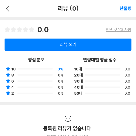
리뷰 (0)
한줄평
0.0
혜택 및 유의사항
리뷰 쓰기
평점 분포
연령대별 평균 점수
10
0%
10대
0.0
8
0%
20대
0.0
6
0%
30대
0.0
4
0%
40대
0.0
2
0%
50대
0.0
등록된 리뷰가 없습니다!