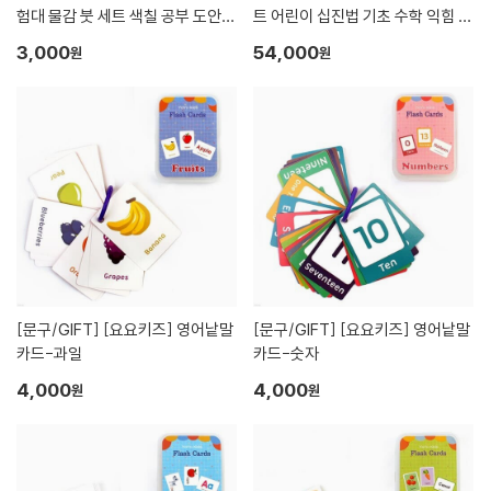
험대 물감 붓 세트 색칠 공부 도안
트 어린이 십진법 기초 수학 익힘 도
어른 어린이 유아 교구 DIY 미술 키
형 만들기 수놀이
3,000
54,000
원
원
트 취미 선물 수채화 그림 그리기
[문구/GIFT]
[요요키즈] 영어낱말
[문구/GIFT]
[요요키즈] 영어낱말
카드-과일
카드-숫자
4,000
4,000
원
원