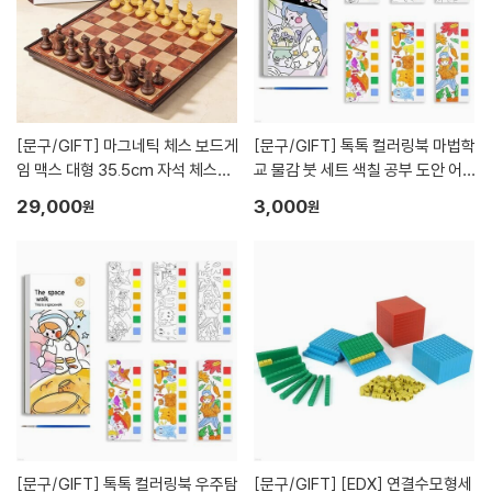
[문구/GIFT]
마그네틱 체스 보드게
[문구/GIFT]
톡톡 컬러링북 마법학
임 맥스 대형 35.5cm 자석 체스게
교 물감 붓 세트 색칠 공부 도안 어
임 접이식 체스판 보드
른 어린이 유아 교구 DIY 미술 키트
29,000
3,000
원
원
취미 선물 수채화 그림 그리기
[문구/GIFT]
톡톡 컬러링북 우주탐
[문구/GIFT]
[EDX] 연결수모형세