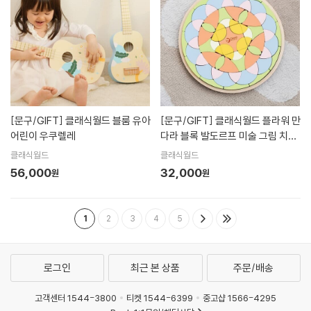
[문구/GIFT]
클래식월드 블룸 유아
[문구/GIFT]
클래식월드 플라워 만
어린이 우쿠렐레
다라 블록 발도르프 미술 그림 치료
놀이 원목 교구
클래식월드
클래식월드
56,000
32,000
원
원
1
2
3
4
5
로그인
최근 본 상품
주문/배송
고객센터 1544-3800
티켓 1544-6399
중고샵 1566-4295