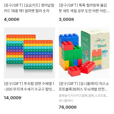
[문구/GIFT]
[요요키즈] 영어낱말
[문구/GIFT]
톡톡 컬러링북 물감
카드 18종 택1 알파벳 컬러 숫자
붓 세트 색칠 공부 도안 어른 어린이
유아 교구 DIY 미술 키트 취미 선물
4,000
3,000
원
원
수채화 그림 그리기
[문구/GIFT]
푸쉬팝 양면 수배열 1
[문구/GIFT]
[유니플레이] 믹스소
-200 무지개 수세기 수교구 팝잇
프트블록36피스 두뇌계발 안전한
뽁뽁이
벽돌블록 창의력 발달
블록놀이,빅사이즈블록,블록,소프트블록,
14,000
원
푸딩블록,돌선물,백일선물,생일선물,크리
유니플레이
스마스선물,감각발달완구
76,000
원