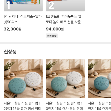
1
2
[러닝저니] 점보퍼즐-알파
[브랜드B] 피아노매트 멜
벳50피스
로디 놀이 매트 선물 사운드
음악 악기 교육
32,000
94,000
원
원
무료배송
신상품
사운드 힐링 스틸 텅드럼 1
사운드 힐링 스틸 텅드럼 1
사운드 힐링 스틸
2인치 13음 요가 명상 취미
0인치 11음 요가 명상 취미
인치 11음 요가