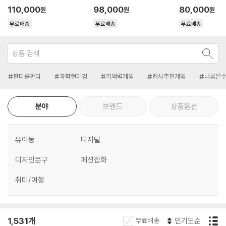
110,000
98,000
80,000
원
원
원
무료배송
무료배송
무료배송
#판다를판다
#과학현미경
#기억력게임
#멘사추천게임
#내꿈은
분야
브랜드
상품옵션
유아동
디지털
디자인문구
패션잡화
취미/여행
1,531개
무료배송
인기도순