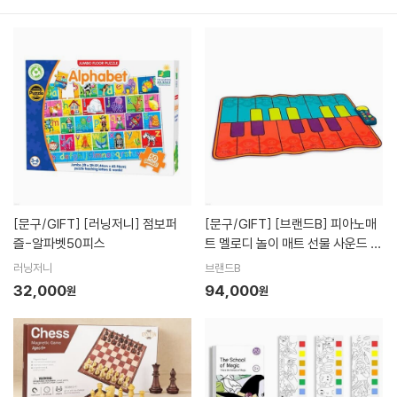
[문구/GIFT]
[러닝저니] 점보퍼
[문구/GIFT]
[브랜드B] 피아노매
즐-알파벳50피스
트 멜로디 놀이 매트 선물 사운드 음
악 악기 교육
러닝저니
브랜드B
32,000
94,000
원
원