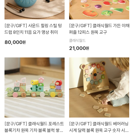
[문구/GIFT]
사운드 힐링 스틸 텅
[문구/GIFT]
클래식월드 가든 야채
드럼 8인치 11음 요가 명상 취미
퍼즐 12피스 원목 교구
클래식월드
80,000
원
21,000
원
[문구/GIFT]
클래식월드 포레스트
[문구/GIFT]
클래식월드 베어러닝
블록기차 원목 기차 블록 블럭 쌓기
시계 달력 블록 원목 교구 숫자 시간