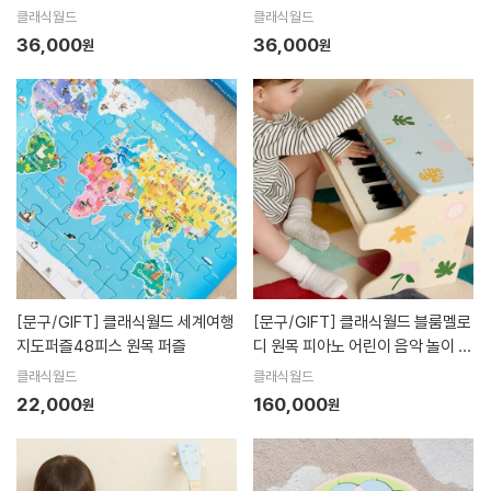
놀이
개념 교구
클래식월드
클래식월드
36,000
36,000
원
원
[문구/GIFT]
클래식월드 세계여행
[문구/GIFT]
클래식월드 블룸멜로
지도퍼즐48피스 원목 퍼즐
디 원목 피아노 어린이 음악 놀이 악
기
클래식월드
클래식월드
22,000
160,000
원
원