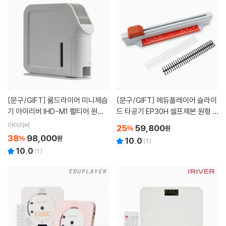
[문구/GIFT]
룸드라이어 미니제습
[문구/GIFT]
에듀플레이어 슬라이
기 아이리버 IHD-M1 펠티어 원룸
드 타공기 EP30H 셀프제본 원형 3
화장실 옷방 습기제거 저소음
0공 펀칭기 천공기+루즈링 4개
아이리버
25
59,800
%
원
38
98,000
%
원
10.0
(
1
)
10.0
(
1
)