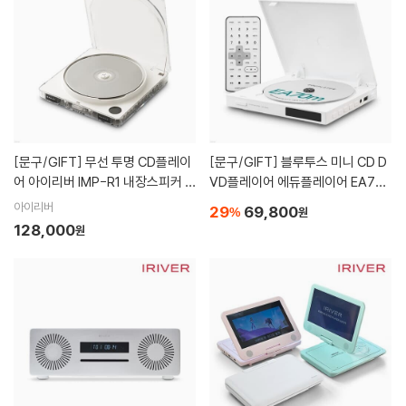
[문구/GIFT]
무선 투명 CD플레이
[문구/GIFT]
블루투스 미니 CD D
어 아이리버 IMP-R1 내장스피커 블
VD플레이어 에듀플레이어 EA70
루투스인아웃 휴대용 CD리핑 MP3
m
아이리버
29
69,800
%
원
플레이어
128,000
원