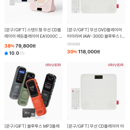
[문구/GIFT]
스탠드형 무선 CD플
[문구/GIFT]
무선 DVD플레이어
레이어 에듀플레이어 EA1000C 블
아이리버 IAW-300D 블루투스 I
루투스 인아웃
N/OUT
아이리버
38
79,800
%
원
30
118,000
%
원
10.0
(
1
)
[문구/GIFT]
블루투스 MP3플레
[문구/GIFT]
무선 CD플레이어 아