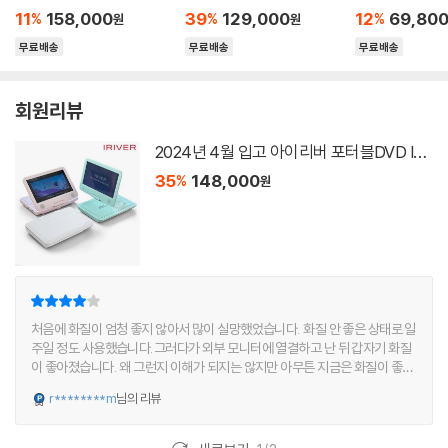
M4 원룸 화장실 옷방 습기
W 고출력 블루투스스피커
커 휴대용 유무선
11
158,000
39
129,000
12
69,80
%
%
%
원
원
제거 저소음
라디오 MP3
SB MP3 미니
무료배송
무료배송
무료배송
회원리뷰
2024년 4월 입고 아이리버 포터블DVD IA
D101 10시간재생 CD리핑 차일드락 HDMI
35
148,000
%
원
CD DVD재생 2021년 10월출시
리뷰 총점
처음에 화질이 엄청 좋지 않아서 많이 실망했었습니다. 화질 안 좋은 상태로 일
주일 정도 사용했습니다.그러다가 외부 모니터에 열결하고 난 뒤 갑자기 화질
이 좋아졌습니다. 왜 그런지 이해가 되지는 않지만 아무튼 지금은 화질이 좋아
졌습니다.구매 고민하시는 분은 참고하세요.
r********m
님의 리뷰
YES마니아 : 플래티넘