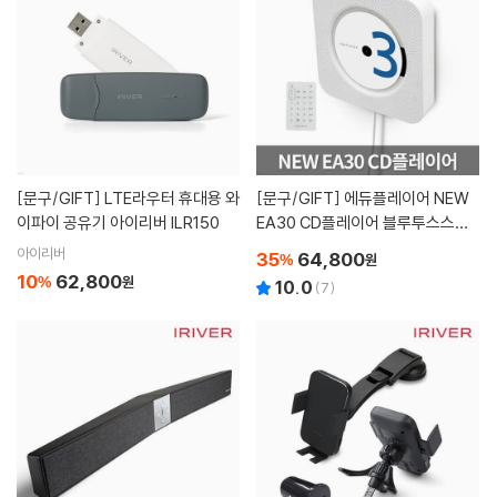
[문구/GIFT]
LTE라우터 휴대용 와
[문구/GIFT]
에듀플레이어 NEW
이파이 공유기 아이리버 ILR150
EA30 CD플레이어 블루투스스피
커 FM라디오 오디오 시계알람 Mic
아이리버
35
64,800
%
원
roSD재생
10
62,800
%
원
10.0
(
7
)