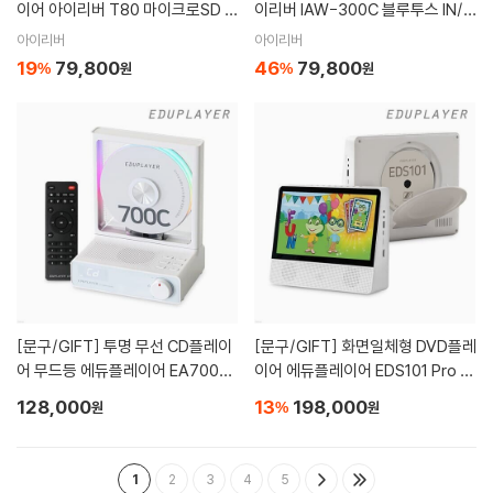
이어 아이리버 T80 마이크로SD 3
이리버 IAW-300C 블루투스 IN/O
2GB 스피커 음성녹음 구간반복 재
UT
아이리버
아이리버
생속도조절
19
79,800
46
79,800
%
원
%
원
[문구/GIFT]
투명 무선 CD플레이
[문구/GIFT]
화면일체형 DVD플레
어 무드등 에듀플레이어 EA700C
이어 에듀플레이어 EDS101 Pro B
블루투스인아웃 USB 마이크로SD
T 10.1인치 블루투스 인아웃 최대1
128,000
13
198,000
원
%
원
MP3 스피커
0시간 HDMI
1
2
3
4
5