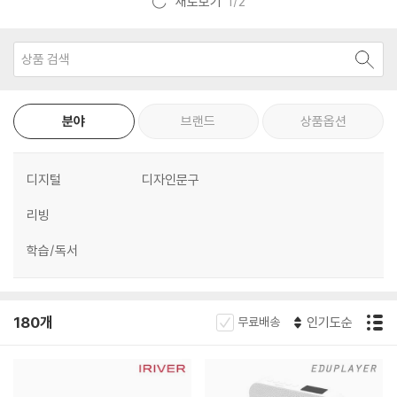
새로보기
1
/2
분야
브랜드
상품옵션
디지털
디자인문구
리빙
학습/독서
180개
무료배송
인기도순