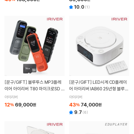
10.0
(
1
)
[문구/GIFT]
블루투스 MP3플레
[문구/GIFT]
LED시계 CD플레이
이어 아이리버 T80 마이크로SD 1
어 아이리버 IAB60 25년형 블루투
6GB
스 IN OUT
아이리버
아이리버
12
69,000
43
74,000
%
원
%
원
9.7
(
6
)