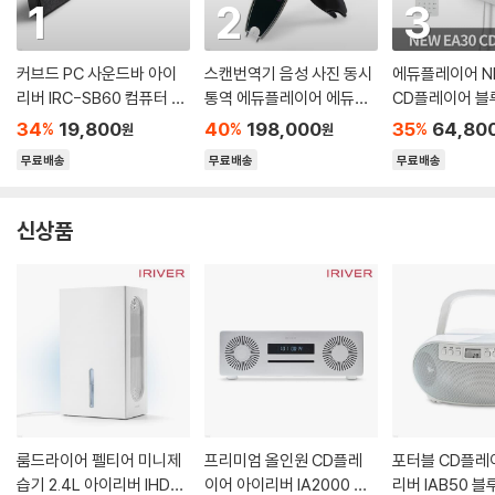
1
2
3
커브드 PC 사운드바 아이
스캔번역기 음성 사진 동시
에듀플레이어 NE
리버 IRC-SB60 컴퓨터 스
통역 에듀플레이어 에듀딕
CD플레이어 
피커
S
커 FM라디오 
34
19,800
40
198,000
35
64,80
%
%
%
원
원
알람 MicroSD
무료배송
무료배송
무료배송
신상품
룸드라이어 펠티어 미니제
프리미엄 올인원 CD플레
포터블 CD플레
습기 2.4L 아이리버 IHD-
이어 아이리버 IA2000 60
리버 IAB50 