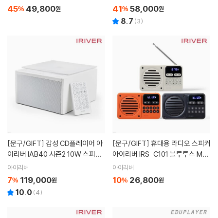
무소음 무음모드 공부 스터디 뽀모
락] 에듀플레이어 THE2025 NEW
45
49,800
41
58,000
%
원
%
원
도로
EA10 CD플레이어
8.7
(
3
)
[문구/GIFT]
감성 CD플레이어 아
[문구/GIFT]
휴대용 라디오 스피커
이리버 IAB40 시즌2 10W 스피커
아이리버 IRS-C101 블루투스 MP
백색소음 블루투스 INOUT 내장배
3플레이어
아이리버
아이리버
터리
7
119,000
10
26,800
%
원
%
원
10.0
(
4
)