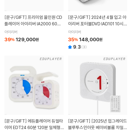
[문구/GIFT]
프리미엄 올인원 CD
[문구/GIFT]
2024년 4월 입고 아
플레이어 아이리버 IA2000 60W
이리버 포터블DVD IAD101 10시간
고출력 블루투스스피커 라디오 MP
재생 CD리핑 차일드락 HDMI CD
아이리버
아이리버
3
DVD재생 2021년 10월출시
39
129,000
35
148,000
%
원
%
원
9.3
(
3
)
[문구/GIFT]
에듀플레이어 듀얼타
[문구/GIFT]
[2025년 업그레이드
이머 EDT24 60분 120분 일체형
블루투스인아웃 베이비볼륨 차일드