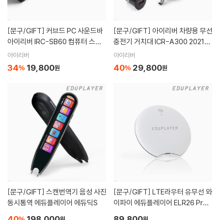
[문구/GIFT]
커브드 PC 사운드바
[문구/GIFT]
아이리버 차량용 무선
아이리버 IRC-SB60 컴퓨터 스피
충전기 거치대 ICR-A300 2021년
커
형+퀄컴3.0 충전 시거잭
아이리버
아이리버
34
19,800
40
29,800
%
원
%
원
[문구/GIFT]
스캔번역기 음성 사진
[문구/GIFT]
LTE라우터 유무선 와
동시통역 에듀플레이어 에듀딕S
이파이 에듀플레이어 ELR26 Pro
USB테더링 휴대용 차량용
40
198,000
89,800
%
원
원