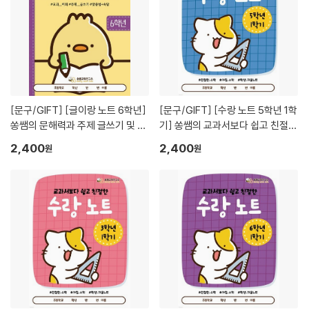
[문구/GIFT]
[글이랑 노트 6학년]
[문구/GIFT]
[수랑 노트 5학년 1학
쏭쌤의 문해력과 주제 글쓰기 및 교
기] 쏭쌤의 교과서보다 쉽고 친절한
과 어휘 맞춤법 속담을 한 권에_쏭
학생 자율 학습 수학 노트_쏭쌤교
2,400
2,400
원
원
쌤교육연구소
육연구소