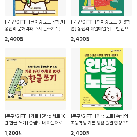
[문구/GIFT]
[글이랑 노트 4학년]
[문구/GIFT]
[책이랑 노트 3-6학
쏭쌤의 문해력과 주제 글쓰기 및 교
년] 쏭쌤의 매일매일 읽고 한 권으
과 어휘 맞춤법 속담을 한 권에_쏭
로 정리하는 독서기록장_쏭쌤교육
2,400
2,400
원
원
쌤교육연구소
연구소
[문구/GIFT]
[가로 15칸 x 세로 10
[문구/GIFT]
[인생 노트] 쏭쌤의
칸 한글 쓰기] 쏭쌤의 내 마음대로
초등학생 기본 생활 습관 형성 39일
돌려 쓰는 칸 노트_쏭쌤교육연구소
프로젝트_쏭쌤교육연구소
1,200
2,400
원
원