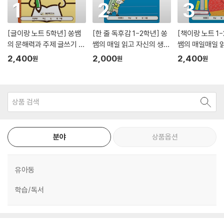
1
2
3
[글이랑 노트 5학년] 쏭쌤
[한 줄 독후감 1-2학년] 쏭
[책이랑 노트 1-
의 문해력과 주제 글쓰기 및
쌤의 매일 읽고 자신의 생각
쌤의 매일매일 읽
교과 어휘 맞춤법 속담을 한
을 적는 100권 도전 독서기
로 정리하는 독
2,400
2,000
2,400
원
원
원
권에_쏭쌤교육연구소
록장_쏭쌤교육연구소
쏭쌤교육연구소
분야
상품옵션
유아동
학습/독서