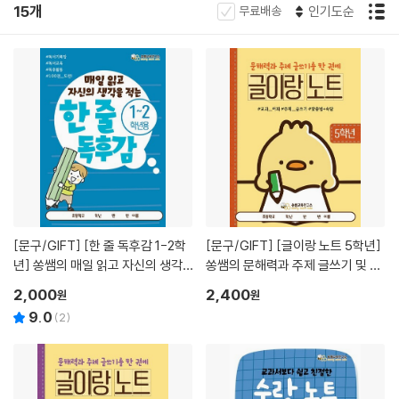
15개
무료배송
인기도순
[문구/GIFT]
[한 줄 독후감 1-2학
[문구/GIFT]
[글이랑 노트 5학년]
년] 쏭쌤의 매일 읽고 자신의 생각
쏭쌤의 문해력과 주제 글쓰기 및 교
을 적는 100권 도전 독서기록장_쏭
과 어휘 맞춤법 속담을 한 권에_쏭
2,000
2,400
원
원
쌤교육연구소
쌤교육연구소
9.0
(
2
)