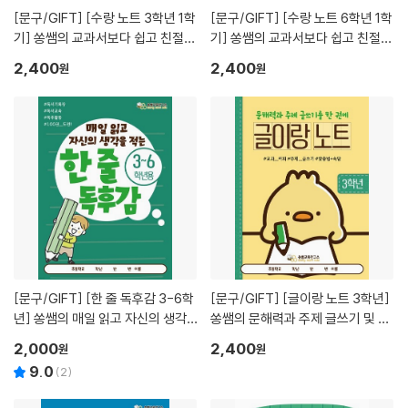
[문구/GIFT]
[수랑 노트 3학년 1학
[문구/GIFT]
[수랑 노트 6학년 1학
기] 쏭쌤의 교과서보다 쉽고 친절한
기] 쏭쌤의 교과서보다 쉽고 친절한
학생 자율 학습 수학 노트_쏭쌤교
학생 자율 학습 수학 노트_쏭쌤교
2,400
2,400
원
원
육연구소
육연구소
[문구/GIFT]
[한 줄 독후감 3-6학
[문구/GIFT]
[글이랑 노트 3학년]
년] 쏭쌤의 매일 읽고 자신의 생각
쏭쌤의 문해력과 주제 글쓰기 및 교
을 적는 100권 도전 독서기록장_쏭
과 어휘 맞춤법 속담을 한 권에_쏭
2,000
2,400
원
원
쌤교육연구소
쌤교육연구소
9.0
(
2
)