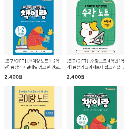
[문구/GIFT]
[책이랑 노트 1-2학
[문구/GIFT]
[수랑 노트 4학년 1학
년] 쏭쌤의 매일매일 읽고 한 권으
기] 쏭쌤의 교과서보다 쉽고 친절한
로 정리하는 독서기록장_쏭쌤교육
학생 자율 학습 수학 노트_쏭쌤교
2,400
2,400
원
원
연구소
육연구소