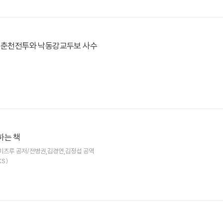
, 춘천전투와 낙동강교두보 사수
하는 책
미츠루 공저/전병권,김경연,김정섭 공역
S)