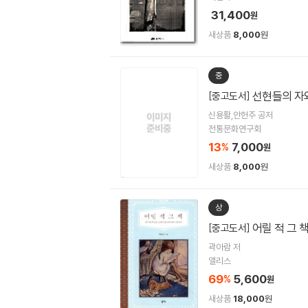
31,400
원
새상품
8,000
원
중
선현들의 자
[중고도서]
신용활,안헌주 공저
전통문화연구회
13
7,000
%
원
새상품
8,000
원
상
어릴 적 그 
[중고도서]
곽아람 저
앨리스
69
5,600
%
원
새상품
18,000
원