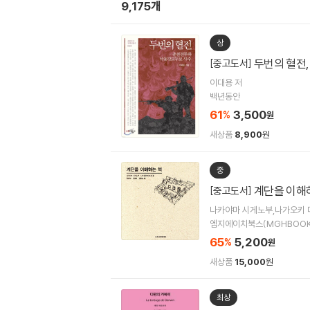
9,175개
상
두번의 혈전
[중고도서]
이대용 저
백년동안
61
3,500
%
원
새상품
8,900
원
중
계단을 이해
[중고도서]
나카야마 시게노부,나가오키 
엠지에이치북스(MGHBOOK
65
5,200
%
원
새상품
15,000
원
최상