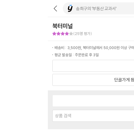
북터미널
판매자 만족도 4점
(25명 평가)
배송비 : 3,500원, 북터미널에서 50,000원 이상 
평균 발송일 : 주문완료 후 3일
단골가게 