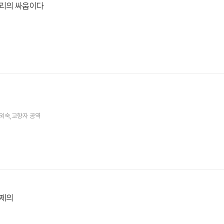
우리의 싸움이다
역
,박외숙,고향자 공역
 제의