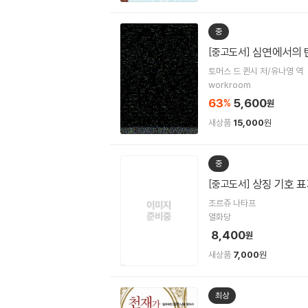
중
심연에서의 탄
[중고도서]
토머스 드 퀸시 저/유나영 역
workroom
63
5,600
%
원
새상품
15,000
원
중
상징 기호 
[중고도서]
조르쥬 나타프
열화당
8,400
원
새상품
7,000
원
최상