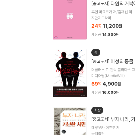
다윈의 거북
[중고도서]
후안 마요르가 저/김재선 역
지만지드라마
24
11,200
%
원
새상품
14,800
원
중
이성의 동물
[중고도서]
더글러스 T. 켄릭,블라다스 
미디어윌(MediaWill)
69
4,900
%
원
새상품
16,000
원
최상
부자 나라, 
[중고도서]
데루오카 이츠코 저
궁리출판