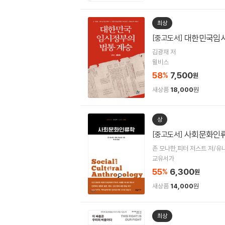
최상
대한민국임시
[중고도서]
김광재 저
윌비스
58
7,500
%
원
새상품
18,000
원
상
사회문화인
[중고도서]
존 모나한,피터 저스트 저/유
교유서가
55
6,300
%
원
새상품
14,000
원
최상