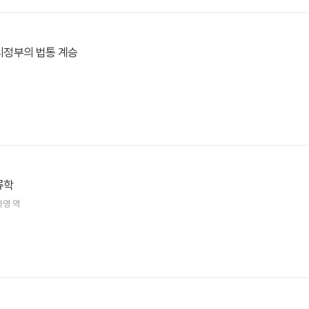
정부의 법통 계승
류학
나영 역