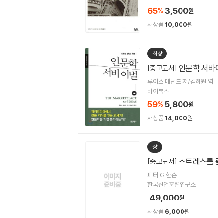
65
3,500
%
원
새상품
10,000
원
최상
인문학 서바
[중고도서]
루이스 메넌드 저/김혜원 역
바이북스
59
5,800
%
원
새상품
14,000
원
상
스트레스를 
[중고도서]
피터 G 한슨
한국산업훈련연구소
49,000
원
새상품
6,000
원