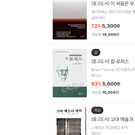
이 싸움은 
[중고도서]
엘리자베스 워런 저/신예경 
글항아리
72
5,300
%
원
새상품
19,000
원
상
칼 로저스
[중고도서]
Brian Thorne 저/이영희
학지사
63
5,600
%
원
새상품
15,000
원
최상
고대 예술과
[중고도서]
J.해리슨 저/오병남 등역
예전사