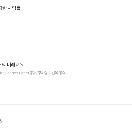
착한 사람들
의 미래교육
alik,Charles Fadel 공저/정제영,이선복 공역
스