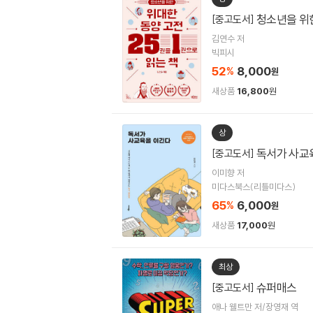
청소년을 위한
[중고도서]
김연수 저
빅피시
52
8,000
%
원
새상품
16,800
원
상
독서가 사교
[중고도서]
이미향 저
미다스북스(리틀미다스)
65
6,000
%
원
새상품
17,000
원
최상
슈퍼매스
[중고도서]
애나 웰트만 저/장영재 역