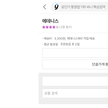
에데니스
판매자 만족도 4점
(2명 평가)
배송비 : 3,300원, 에데니스에서 직접 배송
평균 발송일 : 주문완료 후 2일
단골가게 