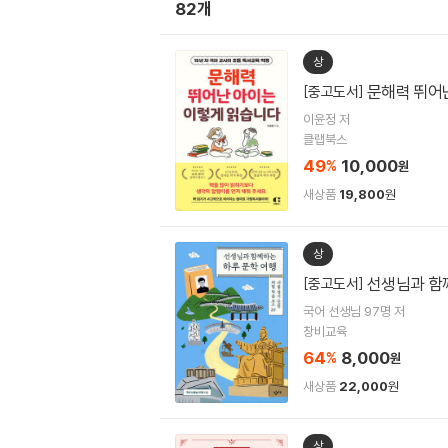
82개
상
문해력 뛰어
[중고도서]
이윤정 저
클랩북스
49
10,000
%
원
새상품
19,800
원
상
선생님과 함
[중고도서]
국어 선생님 97명 저
창비교육
64
8,000
%
원
새상품
22,000
원
상