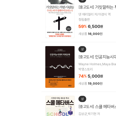
거짓말하는 
[중고도서]
댄 애리얼리 저/이경식 역
청림출판
59
6,500
%
원
새상품
16,000
원
상
인공지능시대
[중고도서]
Wayne Holmes,Maya Bi
박영스토리
74
5,000
%
원
새상품
19,000
원
상
스쿨 메타버
[중고도서]
김상균,박기현 저