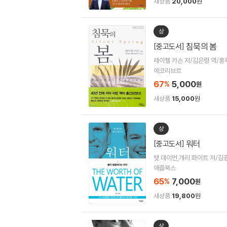
새상품
20,000
원
상
침묵의 봄
[중고도서]
레이첼 카슨 저/김은령 역/홍
에코리브르
67
5,000
%
원
새상품
15,000
원
상
워터
[중고도서]
맷 데이먼,개리 화이트 저/김
애플북스
65
7,000
%
원
새상품
19,800
원
상