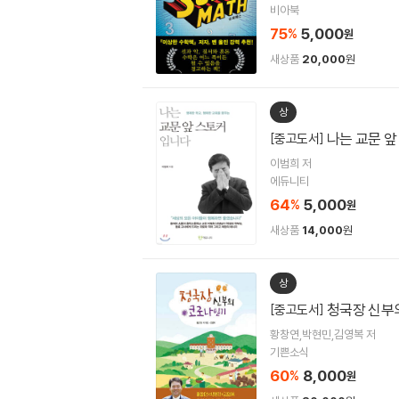
비아북
75
5,000
%
원
새상품
20,000
원
상
나는 교문 
[중고도서]
이범희 저
에듀니티
64
5,000
%
원
새상품
14,000
원
상
청국장 신부
[중고도서]
황창연,박현민,김영복 저
기쁜소식
60
8,000
%
원