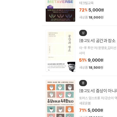
테크빌교육
72
5,000
%
원
새상품
18,000
원
상
공간과 장소
[중고도서]
이-푸 투안 저/윤영호,김미선
사이
51
9,000
%
원
새상품
18,500
원
중
증상이 아니
[중고도서]
토머스 암스트롱 저/강순이 
새로온봄
71
5,000
%
원