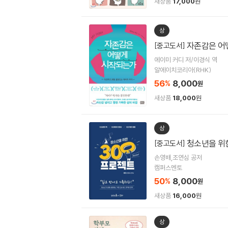
새상품
17,000
원
상
자존감은 어
[중고도서]
에이미 커디 저/이경식 역
알에이치코리아(RHK)
56
8,000
%
원
새상품
18,000
원
상
청소년을 위
[중고도서]
손영배,조연심 공저
캠퍼스멘토
50
8,000
%
원
새상품
16,000
원
상