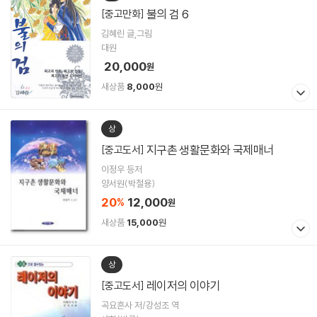
불의 검 6
[중고만화]
김혜린 글,그림
대원
20,000
원
새상품
8,000
원
상
지구촌 생활문화와 국제매너
[중고도서]
이정우 등저
양서원(박철용)
20
12,000
%
원
새상품
15,000
원
상
레이저의 이야기
[중고도서]
곡요흔사 저/강성조 역