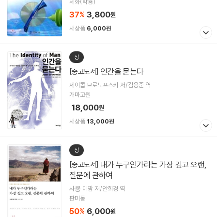
세화(박룡)
37
3,800
%
원
새상품
6,000
원
상
인간을 묻는다
[중고도서]
제이콥 브로노프스키 저/김용준 역
개마고원
18,000
원
새상품
13,000
원
상
내가 누구인가라는 가장 깊고 오랜,
[중고도서]
질문에 관하여
사쿙 미팜 저/안희경 역
판미동
50
6,000
%
원