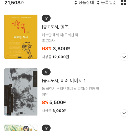
21,508개
상품상태
등록일순
상
행복
[중고도서]
헤르만 헤세 저/오희천 역
종문화사
68
3,800
%
원
새상품
12,000
원
상
미러 이미지 1
[중고도서]
톰 클랜시,스티브 피체닉 공저/안진환 역
해냄
8
5,500
%
원
새상품
6,000
원
상