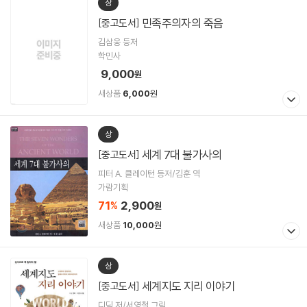
상
민족주의자의 죽음
[중고도서]
김삼웅 등저
학민사
9,000
원
새상품
6,000
원
상
세계 7대 불가사의
[중고도서]
피터 A. 클레이턴 등저/김훈 역
가람기획
71
2,900
%
원
새상품
10,000
원
상
세계지도 지리 이야기
[중고도서]
디딤 저/서영철 그림