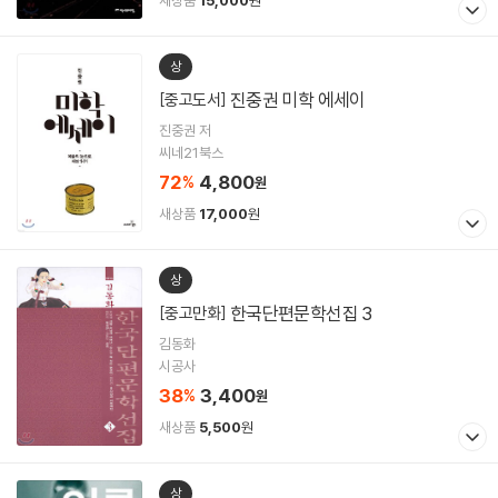
새상품
15,000
원
상
진중권 미학 에세이
[중고도서]
진중권 저
씨네21북스
72
4,800
%
원
새상품
17,000
원
상
한국단편문학선집 3
[중고만화]
김동화
시공사
38
3,400
%
원
새상품
5,500
원
상