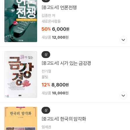
언론전쟁
[중고도서]
김종찬 저
새로운사람들
50
6,000
%
원
새상품
12,000
원
상
시가 있는 금강경
[중고도서]
전기철
풀빛
12
8,800
%
원
새상품
10,000
원
상
한국의 암각화
[중고도서]
임세권