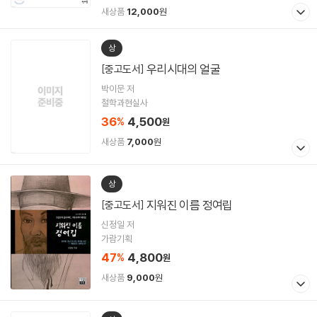
새상품
12,000
원
상
우리시대의 얼굴
[중고도서]
박이문 저
철학과현실사
36
4,500
%
원
새상품
7,000
원
상
지워진 이름 정여립
[중고도서]
신정일 저
가람기획
47
4,800
%
원
새상품
9,000
원