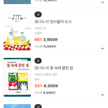
새상품
12,000
원
상
천사들의 도시
[중고도서]
조해진 저
민음사
65
3,900
%
원
새상품
11,000
원
상
꽃 속에 묻힌 집
[중고도서]
이오덕,이종욱 공편
창비
33
4,000
%
원
새상품
6,000
원
상