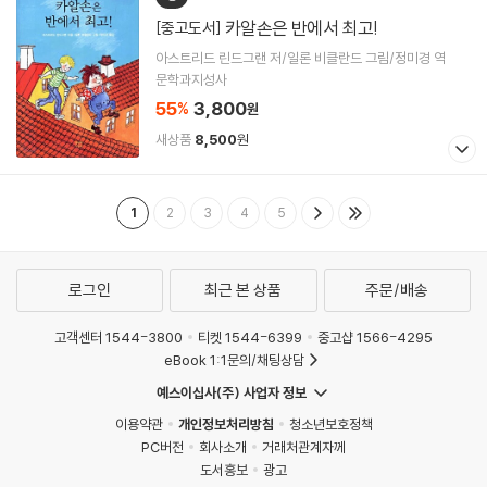
카알손은 반에서 최고!
[중고도서]
아스트리드 린드그랜 저/일론 비클란드 그림/정미경 역
문학과지성사
55
3,800
%
원
새상품
8,500
원
1
2
3
4
5
로그인
최근 본 상품
주문/배송
고객센터 1544-3800
티켓 1544-6399
중고샵 1566-4295
eBook 1:1문의/채팅상담
예스이십사(주) 사업자 정보
이용약관
개인정보처리방침
청소년보호정책
PC버전
회사소개
거래처관계자께
도서홍보
광고