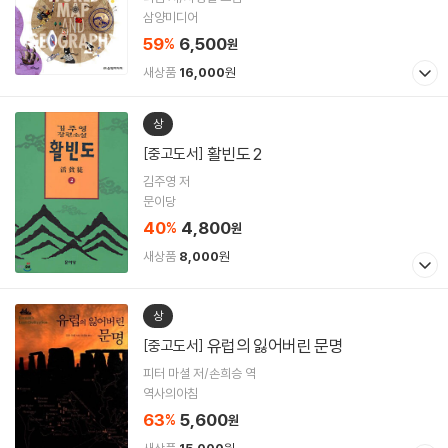
삼양미디어
59
6,500
%
원
새상품
16,000
원
상
활빈도 2
[중고도서]
김주영 저
문이당
40
4,800
%
원
새상품
8,000
원
상
유럽의 잃어버린 문명
[중고도서]
피터 마셜 저/손희승 역
역사의아침
63
5,600
%
원