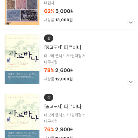
대원사
62
5,000
%
원
새상품
13,000
원
상
파르바나
[중고도서]
데보라 엘리스 저/권혁정 저
나무처럼
78
2,600
%
원
새상품
12,000
원
상
파르바나
[중고도서]
데보라 엘리스 저/권혁정 저
나무처럼
76
2,900
%
원