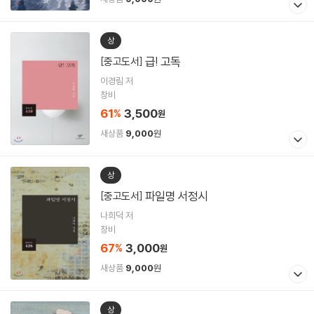
상
급! 고독
[중고도서]
이경림 저
창비
61
3,500
%
원
새상품
9,000
원
상
파일명 서정시
[중고도서]
나희덕 저
창비
67
3,000
%
원
새상품
9,000
원
상