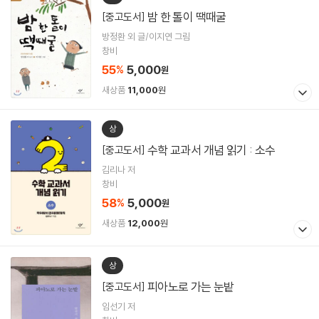
밤 한 톨이 땍때굴
[중고도서]
방정환 외 글/이지연 그림
창비
55
5,000
%
원
새상품
11,000
원
상
수학 교과서 개념 읽기 : 소수
[중고도서]
김리나 저
창비
58
5,000
%
원
새상품
12,000
원
상
피아노로 가는 눈밭
[중고도서]
임선기 저