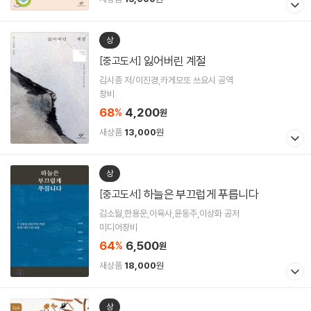
상
잃어버린 계절
[중고도서]
김시종 저/이진경,카게모또 쓰요시 공역
창비
68
4,200
%
원
새상품
13,000
원
상
하늘은 부끄럽게 푸릅니다
[중고도서]
김소월,한용운,이육사,윤동주,이상화 공저
미디어창비
64
6,500
%
원
새상품
18,000
원
상