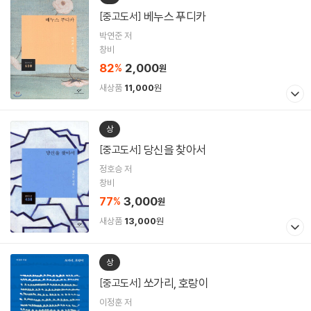
베누스 푸디카
[중고도서]
박연준 저
창비
82
2,000
%
원
새상품
11,000
원
상
당신을 찾아서
[중고도서]
정호승 저
창비
77
3,000
%
원
새상품
13,000
원
상
쏘가리, 호랑이
[중고도서]
이정훈 저