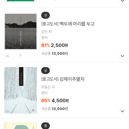
상
백두에 머리를 두고
[중고도서]
강민 저
창비
81
2,500
%
원
새상품
13,000
원
상
강제이주열차
[중고도서]
이동순 저
창비
65
4,500
%
원
새상품
13,000
원
중