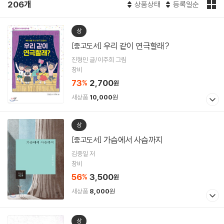
206개
상품상태
등록일순
상
우리 같이 연극할래?
[중고도서]
진형민 글/이주희 그림
창비
73
2,700
%
원
새상품
10,000
원
상
가슴에서 사슴까지
[중고도서]
김중일 저
창비
56
3,500
%
원
새상품
8,000
원
상