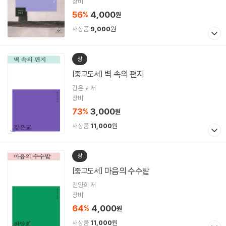
창비
56
4,000
%
원
새상품
9,000
원
상
벽 속의 편지
[중고도서]
강은교 저
창비
73
3,000
%
원
새상품
11,000
원
상
마음의 수수밭
[중고도서]
천양희 저
창비
64
4,000
%
원
새상품
11,000
원