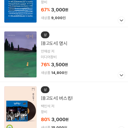
창비
67
3,000
%
원
새상품
9,000
원
상
명시
[중고도서]
안재성 저
미디어창비
76
3,500
%
원
새상품
14,800
원
상
버스킹!
[중고도서]
백민석 저
창비
80
3,000
%
원
새상품
15,000
원