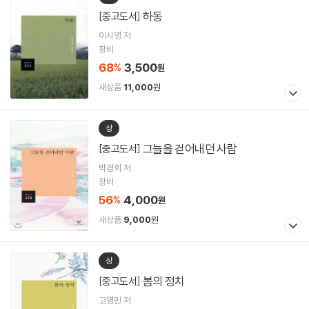
하동
[중고도서]
이시영 저
창비
68
3,500
%
원
새상품
11,000
원
상
그늘을 걷어내던 사람
[중고도서]
박경희 저
창비
56
4,000
%
원
새상품
9,000
원
상
봄의 정치
[중고도서]
고영민 저