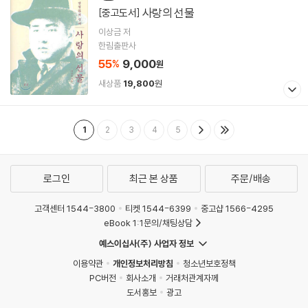
사랑의 선물
[중고도서]
이상금 저
한림출판사
55
9,000
%
원
새상품
19,800
원
1
2
3
4
5
로그인
최근 본 상품
주문/배송
고객센터 1544-3800
티켓 1544-6399
중고샵 1566-4295
eBook 1:1문의/채팅상담
예스이십사(주) 사업자 정보
이용약관
개인정보처리방침
청소년보호정책
PC버전
회사소개
거래처관계자께
도서홍보
광고