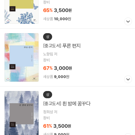
창비
65
3,500
%
원
새상품
10,000
원
상
푸른 편지
[중고도서]
노향림 저
창비
67
3,000
%
원
새상품
9,000
원
상
흰 밤에 꿈꾸다
[중고도서]
정희성 저
창비
61
3,500
%
원
새상품
9,000
원