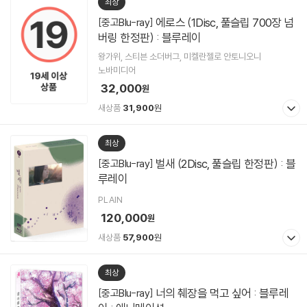
최상
에로스 (1Disc, 풀슬립 700장 넘
[중고Blu-ray]
버링 한정판) : 블루레이
왕가위, 스티븐 소더버그, 미켈란젤로 안토니오니
노바미디어
32,000
원
새상품
31,900
원
최상
벌새 (2Disc, 풀슬립 한정판) : 블
[중고Blu-ray]
루레이
PLAIN
120,000
원
새상품
57,900
원
최상
너의 췌장을 먹고 싶어 : 블루레
[중고Blu-ray]