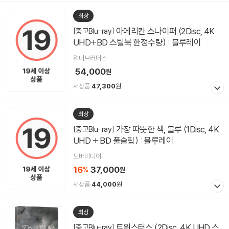
최상
아메리칸 스나이퍼 (2Disc, 4K
[중고Blu-ray]
UHD+BD 스틸북 한정수량) : 블루레이
워너브러더스
54,000
원
새상품
47,300
원
최상
가장 따뜻한 색, 블루 (1Disc, 4K
[중고Blu-ray]
UHD + BD 풀슬립) : 블루레이
노바미디어
16
37,000
%
원
새상품
44,000
원
최상
트위스터스 (2Disc, 4K UHD 스
[중고Blu-ray]