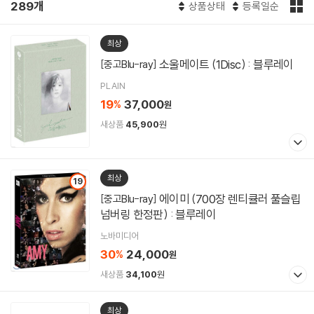
289개
상품상태
등록일순
최상
소울메이트 (1Disc) : 블루레이
[중고Blu-ray]
PLAIN
19
37,000
%
원
새상품
45,900
원
최상
19
에이미 (700장 렌티큘러 풀슬립
[중고Blu-ray]
넘버링 한정판) : 블루레이
노바미디어
30
24,000
%
원
새상품
34,100
원
최상