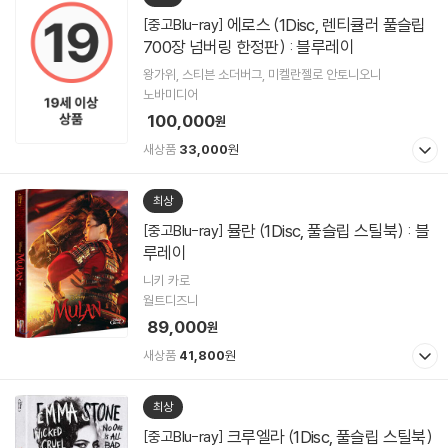
에로스 (1Disc, 렌티큘러 풀슬립
[중고Blu-ray]
700장 넘버링 한정판) : 블루레이
왕가위, 스티븐 소더버그, 미켈란젤로 안토니오니
노바미디어
100,000
원
새상품
33,000
원
최상
뮬란 (1Disc, 풀슬립 스틸북) : 블
[중고Blu-ray]
루레이
니키 카로
월트디즈니
89,000
원
새상품
41,800
원
최상
크루엘라 (1Disc, 풀슬립 스틸북)
[중고Blu-ray]