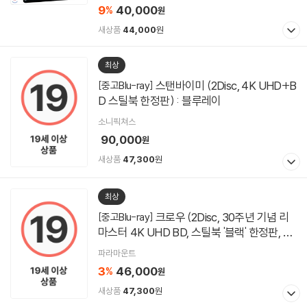
9
40,000
%
원
새상품
44,000
원
최상
스탠바이미 (2Disc, 4K UHD+B
[중고Blu-ray]
D 스틸북 한정판) : 블루레이
소니픽쳐스
90,000
원
새상품
47,300
원
최상
크로우 (2Disc, 30주년 기념 리
[중고Blu-ray]
마스터 4K UHD BD, 스틸북 '블랙' 한정판, 오
링케이스) : 블루레이
파라마운트
3
46,000
%
원
새상품
47,300
원