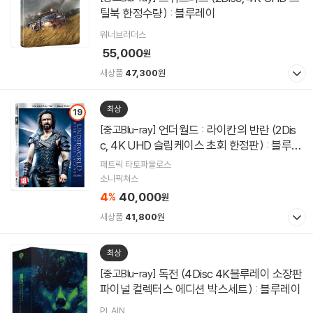
틸북 한정수량) : 블루레이
워너브러더스
55,000
원
새상품
47,300
원
최상
19
언더월드 : 라이칸의 반란 (2Dis
[중고Blu-ray]
c, 4K UHD 슬립케이스 초회 한정판) : 블루레
이
패트릭 타토파울로스
소니픽쳐스
4
40,000
%
원
새상품
41,800
원
최상
독전 (4Disc 4K블루레이 소장판
[중고Blu-ray]
파이널 컬렉터스 에디션 박스세트) : 블루레이
PLAIN