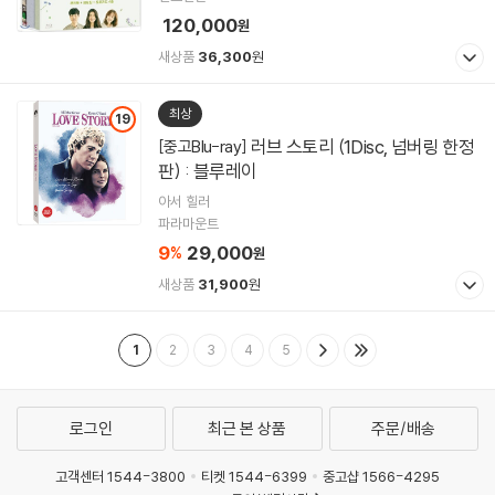
120,000
원
새상품
36,300
원
최상
19
러브 스토리 (1Disc, 넘버링 한정
[중고Blu-ray]
판) : 블루레이
아서 힐러
파라마운트
9
29,000
%
원
새상품
31,900
원
1
2
3
4
5
로그인
최근 본 상품
주문/배송
고객센터 1544-3800
티켓 1544-6399
중고샵 1566-4295