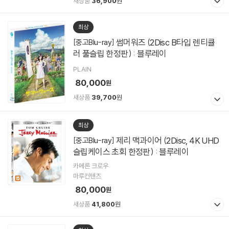
새상품
36,900
원
최상
썸머워즈 (2Disc B타입 렌티큘
[중고Blu-ray]
러 풀슬립 한정판) : 블루레이
PLAIN
80,000
원
새상품
39,700
원
최상
제리 맥과이어 (2Disc, 4K UHD
[중고Blu-ray]
슬립케이스 초회 한정판) : 블루레이
카메론 크로우
마루컨텐츠
80,000
원
새상품
41,800
원