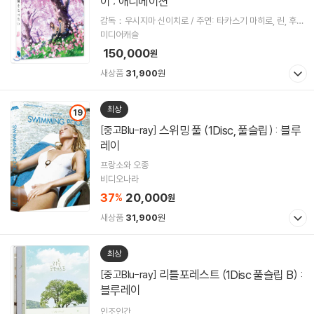
이 ; 애니메이션
감독：우시지마 신이치로 / 주연: 타카스기 마히로, 린, 후
지이 유키요, 후쿠시마 준
미디어캐슬
150,000
원
새상품
31,900
원
최상
19
스위밍 풀 (1Disc, 풀슬립) : 블루
[중고Blu-ray]
레이
프랑소와 오종
비디오나라
37
20,000
%
원
새상품
31,900
원
최상
리틀포레스트 (1Disc 풀슬립 B) :
[중고Blu-ray]
블루레이
인조인간