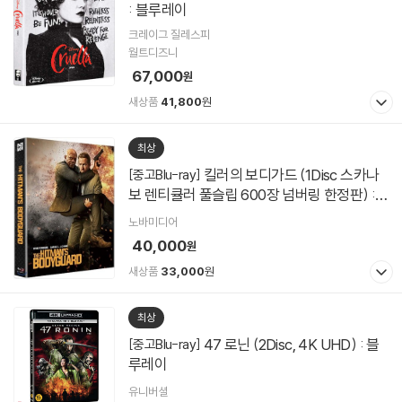
: 블루레이
크레이그 질레스피
월트디즈니
67,000
원
새상품
41,800
원
최상
킬러의 보디가드 (1Disc 스카나
[중고Blu-ray]
보 렌티큘러 풀슬립 600장 넘버링 한정판) :
블루레이
노바미디어
40,000
원
새상품
33,000
원
최상
47 로닌 (2Disc, 4K UHD) : 블
[중고Blu-ray]
루레이
유니버셜