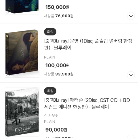
150,000
원
새상품
76,900
원
최상
문영 (1Disc, 풀슬립 넘버링 한정
[중고Blu-ray]
판) : 블루레이
PLAIN
100,000
원
새상품
33,900
원
최상
패터슨 (2Disc, OST CD + BD
[중고Blu-ray]
세컨드 에디션 한정판) : 블루레이
짐 자무쉬
PLAIN
90,000
원