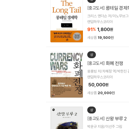
롱테일 경제
[중고도서]
크리스 앤더슨 저/이노무브그
랜덤하우스코리아
91
1,800
%
원
새상품
19,500
원
상
화폐 전쟁
[중고도서]
쑹훙빙 저/차혜정 역/박한진 
랜덤하우스코리아
50,000
원
새상품
20,000
원
상
산왕 부루 2
[중고도서]
박윤규 지음/이선주 그림