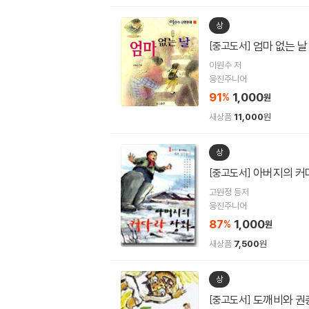
상
엄마 없는 날
[중고도서]
이원수 저
웅진주니어
91
1,000
%
원
새상품
11,000
원
상
아버지의 커
[중고도서]
고원정 등저
웅진주니어
87
1,000
%
원
새상품
7,500
원
상
도깨비와 권
[중고도서]