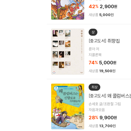
42
2,900
%
원
새상품
5,000
원
상
취향집
[중고도서]
룬아 저
지콜론북
74
5,000
%
원
새상품
19,500
원
최상
왜 콜럼버스
[중고도서]
손세호 글/조환철 그림
자음과모음
28
9,900
%
원
새상품
13,700
원