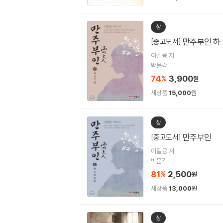
상
만주부인 하
[중고도서]
이길융 저
박문각
74
3,900
%
원
새상품
15,000
원
상
만주부인
[중고도서]
이길융 저
박문각
81
2,500
%
원
새상품
13,000
원
상