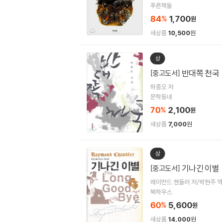
푸른책들
84
1,700
%
원
새상품
10,500
원
상
반대쪽 천국
[중고도서]
하종오 저
문학동네
70
2,100
%
원
새상품
7,000
원
상
기나긴 이별
[중고도서]
레이먼드 챈들러 저/박현주 
북하우스
60
5,600
%
원
새상품
14,000
원