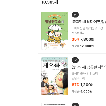
10,385개
상
비마이펫 멍
[중고도서]
비마이펫 원저/최진규 구성
서울문화사
35
7,800
%
원
새상품
12,000
원
상
성공한 사람
[중고도서]
유혜정 글/이진우 그림
소담주니어
87
1,200
%
원
새상품
9,000
원
상