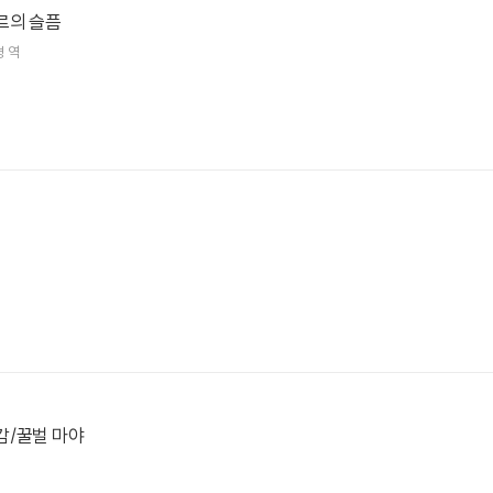
르의 슬픔
경 역
감/꿀벌 마야