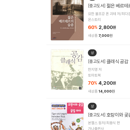
젊은 베르테
[중고도서]
요한 볼프강 폰 괴테 저/최다
온스토리
60
2,800
%
원
새상품
7,000
원
상
클래식 공감
[중고도서]
한지영 저
토마토북
70
4,200
%
원
새상품
14,000
원
상
호랑이와 곶
[중고도서]
본젤스 등저/최용식 편
가나출판사