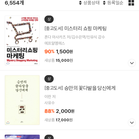
6,554개
상품상태
등록일순
상
미스터리 쇼핑 마케팅
[중고도서]
혼다 마사카츠 저/김수은역/민유식 감수
에프알엠에스
90
1,500
%
원
새상품
15,000
원
상
승만의 꽃다발을 당신에게
[중고도서]
이란 저
사유수
88
2,000
%
원
새상품
17,000
원
상