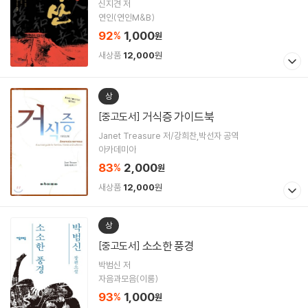
신지견 저
연인(연인M&B)
92
1,000
%
원
새상품
12,000
원
상
거식증 가이드북
[중고도서]
Janet Treasure 저/강희찬,박선자 공역
아카데미아
83
2,000
%
원
새상품
12,000
원
상
소소한 풍경
[중고도서]
박범신 저
자음과모음(이룸)
93
1,000
%
원