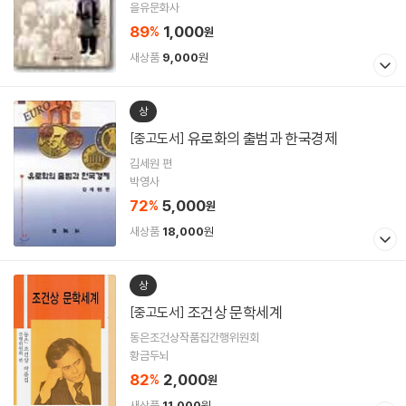
을유문화사
89
1,000
%
원
새상품
9,000
원
상
유로화의 출범과 한국경제
[중고도서]
김세원 편
박영사
72
5,000
%
원
새상품
18,000
원
상
조건상 문학세계
[중고도서]
동은조건상작품집간행위원회
황금두뇌
82
2,000
%
원
새상품
11,000
원