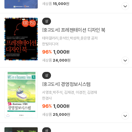
새상품
15,000
원
상
프레젠테이션 디자인 북
[중고도서]
테마갤러리,윤석민,박성하,윤은영 공저
한빛미디어
96
1,000
%
원
새상품
24,000
원
상
경영정보시스템
[중고도서]
서영호,박주석, 김재경, 이경전, 김경재
한경사
96
1,000
%
원
새상품
25,000
원
상