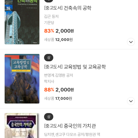
건축속의 공학
[중고도서]
김곤 등저
기문당
83
2,000
%
원
새상품
12,000
원
상
교육방법 및 교육공학
[중고도서]
변영계.김영환 공저
학지사
88
2,000
%
원
새상품
17,000
원
상
중국인의 가치관
[중고도서]
딩치엔,센고쿠 다모쓰 공저/황원권 역