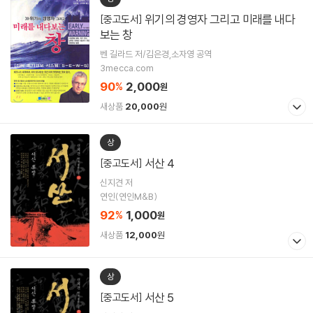
위기의 경영자 그리고 미래를 내다
[중고도서]
보는 창
벤 길라드 저/김은경,소자영 공역
3mecca.com
90
2,000
%
원
새상품
20,000
원
상
서산 4
[중고도서]
신지견 저
연인(연인M&B)
92
1,000
%
원
새상품
12,000
원
상
서산 5
[중고도서]