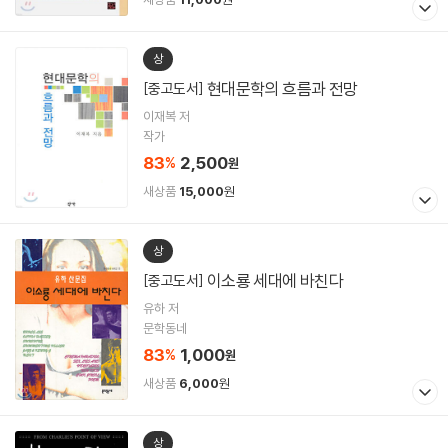
상
현대문학의 흐름과 전망
[중고도서]
이재복 저
작가
83
2,500
%
원
새상품
15,000
원
상
이소룡 세대에 바친다
[중고도서]
유하 저
문학동네
83
1,000
%
원
새상품
6,000
원
상