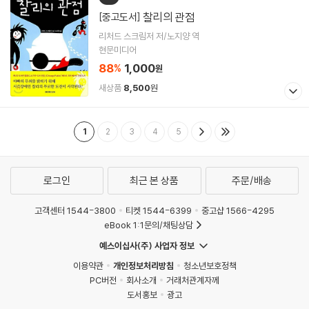
찰리의 관점
[중고도서]
리처드 스크림저 저/노지양 역
현문미디어
88
1,000
%
원
새상품
8,500
원
1
2
3
4
5
로그인
최근 본 상품
주문/배송
고객센터 1544-3800
티켓 1544-6399
중고샵 1566-4295
eBook 1:1문의/채팅상담
예스이십사(주) 사업자 정보
이용약관
개인정보처리방침
청소년보호정책
PC버전
회사소개
거래처관계자께
도서홍보
광고