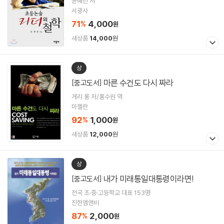
윤혜린 저
서광사
71
4,000
%
원
새상품
14,000
원
상
마른 수건도 다시 짜라
[중고도서]
게리 롱 저/홍수원 역
마젤란
92
1,000
%
원
새상품
12,000
원
상
내가 미래통일대통령이라면!
[중고도서]
전국 초·중·고등학교 대표 153명
진한엠앤비
87
2,000
%
원