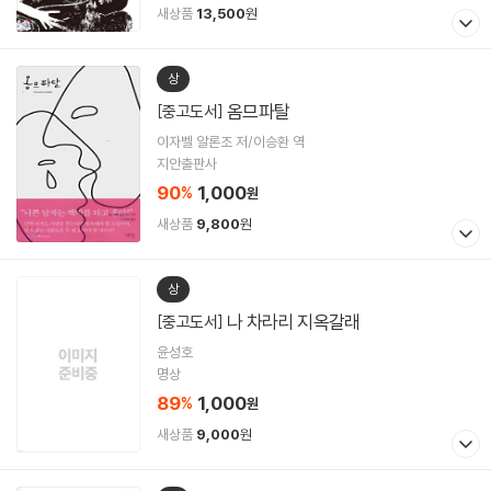
새상품
13,500
원
상
옴므파탈
[중고도서]
이자벨 알론조 저/이승환 역
지안출판사
90
1,000
%
원
새상품
9,800
원
상
나 차라리 지옥갈래
[중고도서]
윤성호
명상
89
1,000
%
원
새상품
9,000
원