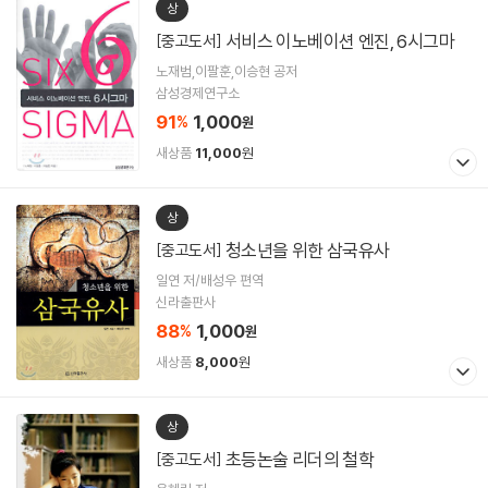
상
서비스 이노베이션 엔진, 6시그마
[중고도서]
노재범,이팔훈,이승현 공저
삼성경제연구소
91
1,000
%
원
새상품
11,000
원
상
청소년을 위한 삼국유사
[중고도서]
일연 저/배성우 편역
신라출판사
88
1,000
%
원
새상품
8,000
원
상
초등논술 리더의 철학
[중고도서]