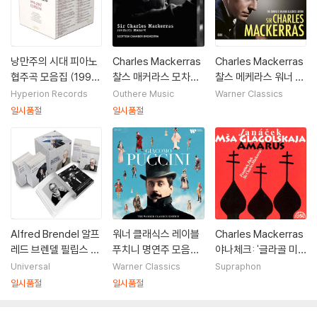
낭만주의 시대 피아노
Charles Mackerras
Charles Mackerras
협주곡 모음집 (1991-
찰스 매커라스 모차르
찰스 메케라스 워너 녹
2007 녹음) [50CD
트 컬렉션 - 교향곡 &
음 전집 (Complete
Hyperion Records
Outhere Music
Warner Classics
박스세트]
레퀴엠 (Conducts M
Warner Recording
일시품절
일시품절
ozart)
s) [63CD 박스세트]
Alfred Brendel 알프
워너 클래식스 레이블
Charles Mackerras
레드 브렌델 필립스 녹
푸치니 명연주 모음집
야나체크: '글라골 미
음 전집 (Complete
(Giacomo Puccini ?
사' (Janacek: Glago
Universal
Warner Classics
Supraphon
Philips Recordings)
The Warner Classic
litic Mass)
일시품절
일시품절
[박스세트]
s Edition)