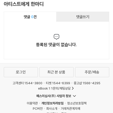
아티스트에게 한마디
댓글
0
건
댓글쓰기
등록된 댓글이 없습니다.
로그인
최근 본 상품
주문/배송
고객센터 1544-3800
티켓 1544-6399
중고샵 1566-4295
eBook 1:1문의/채팅상담
예스이십사(주) 사업자 정보
이용약관
개인정보처리방침
청소년보호정책
PC버전
회사소개
거래처관계자께