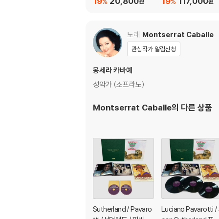
19
20,800
19
117,000
%
%
원
원
아 아리아 (Senza Par
k: Romantic Encor
ole : Italian Arias for
s For Violin) [투명 클
Horn by Puccini, Ver
리어 컬러 2LP]
노래
Montserrat Caballe
di, Rossini and other
관심작가 알림신청
s)
몽세라 카바예
성악가 (소프라노)
Montserrat Caballe
의 다른 상품
Sutherland / Pavaro
Luciano Pavarotti / 