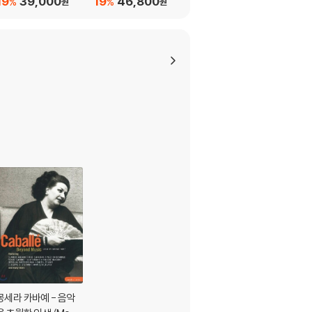
19
39,000
19
46,800
19
21,500
%
%
%
원
원
원
NICE: New Year's Co
NICE: New Year's Co
ncert 2025)
ncert 2025)
몽세라 카바예 - 음악