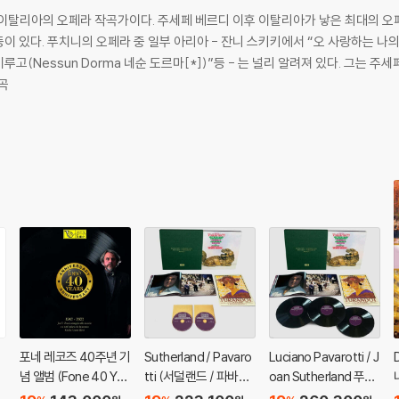
29일)는 이탈리아의 오페라 작곡가이다. 주세페 베르디 이후 이탈리아가 낳은 최대
이 있다. 푸치니의 오페라 중 일부 아리아 - 잔니 스키키에서 “오 사랑하는 나의 아버
루고(Nessun Dorma 네순 도르마[*])”등 - 는 널리 알려져 있다. 그는 
곡
포네 레코즈 40주년 기
Sutherland / Pavaro
Luciano Pavarotti / J
트
념 앨범 (Fone 40 Yea
tti (서덜랜드 / 파바로
oan Sutherland 푸치
a
rs 1983-2023) [2L
티) 푸치니: 투란도트
니: 투란도트 (Puccini: