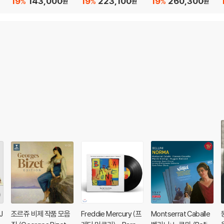
19
143,000
19
223,100
19
260,300
%
%
%
원
원
원
e
P]
(Puccini: Turnadot)
Turnadot) [3LP]
[SACD Hybrid]
J
조르쥬 비제 작품 모음
Freddie Mercury (프
Montserrat Caballe