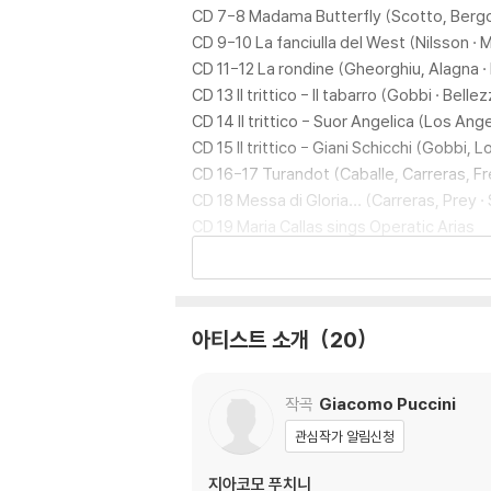
CD 7-8 Madama Butterfly (Scotto, Bergo
CD 9-10 La fanciulla del West (Nilsson · 
CD 11-12 La rondine (Gheorghiu, Alagna 
CD 13 Il trittico - Il tabarro (Gobbi · Belle
CD 14 Il trittico - Suor Angelica (Los Ange
CD 15 Il trittico - Giani Schicchi (Gobbi, L
CD 16-17 Turandot (Caballe, Carreras, Fr
CD 18 Messa di Gloria… (Carreras, Prey 
CD 19 Maria Callas sings Operatic Arias
CD 20 Montserrat Caballe Arias
CD 21 Kiri Te Kanawa Sole & Amore
CD 22 Jose Cura Arias
CD 23 Angela Gheorghiu Arias
아티스트 소개
20
작곡
Giacomo Puccini
관심작가 알림신청
지아코모 푸치니