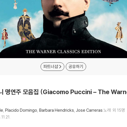
파트너샵
공유하기
주 모음집 (Giacomo Puccini – The Warner 
le
Placido Domingo
Barbara Hendricks
Jose Carreras
노래
외 15명
11.21.