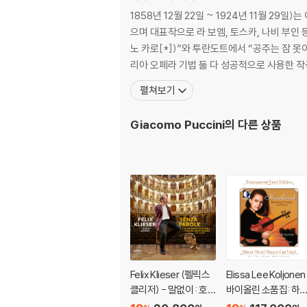
1858년 12월 22일 ~ 1924년 11월 
으며 대표작으로 라 보엠, 토스카, 나비 부인 등
노 카로[*])”와 투란도트에서 “공주는 잠 못이
리아 오페라 기법 둘 다 성공적으로 사용한 작
펼쳐보기
Giacomo Puccini
의 다른 상품
Felix Klieser (펠릭스
Elissa Lee Koljonen
클리저) - 말없이 : 호른
바이올린 소품집: 하
으로 연주하는 이탈리
브레이크 (Heartbre