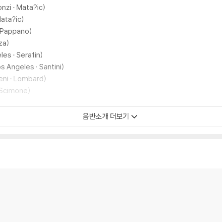
nzi · Mata?ic)
Mata?ic)
· Pappano)
zza)
les · Serafin)
os Angeles · Santini)
eni · Lombard)
· Scimone)
음반소개 더보기