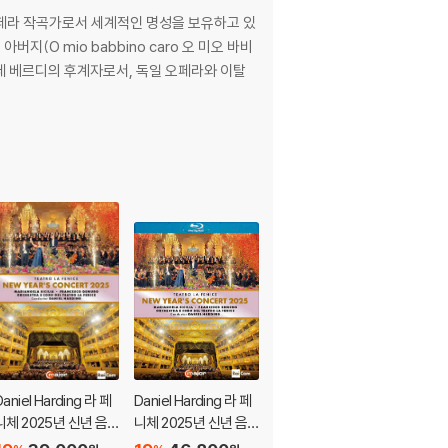
의 오페라 작곡가로서 세계적인 명성을 보유하고 있
지(O mio babbino caro 오 미오 바비
주세페 베르디의 후계자로서, 독일 오페라와 이탈
Daniel Harding 라 페
Daniel Harding 라 페
Elsa Dreisig (엘사 드
니체 2025년 신년 음
니체 2025년 신년 음
레이지) - 기원의 노래
악회 (TEATRO LA FE
악회 (TEATRO LA FE
(Invocation)