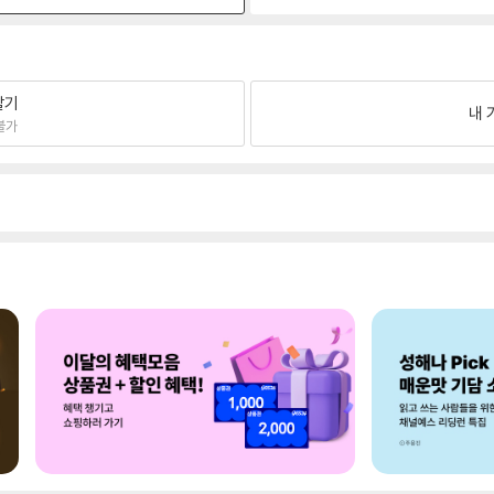
팔기
내 
불가