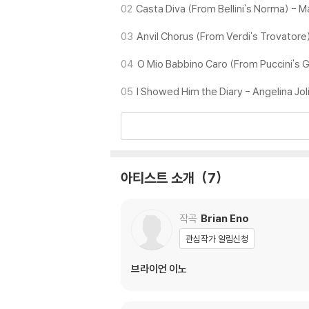
02
Casta Diva (From Bellini's Norma) - Ma
03
Anvil Chorus (From Verdi's Trovatore) 
04
O Mio Babbino Caro (From Puccini's Gi
05
I Showed Him the Diary - Angelina Jol
아티스트 소개
7
작곡
Brian Eno
관심작가 알림신청
브라이언 이노