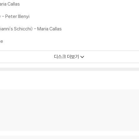
ria Callas
- Peter Illenyi
anni's Schicchi) - Maria Callas
ie
디스크 더보기