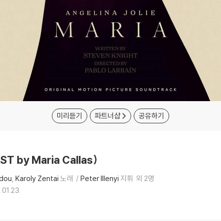
미리듣기
파트너샵
공유하기
 by Maria Callas)
rdou
Karoly Zentai
노래
Peter Illenyi
지휘
외 2명
.01.23.