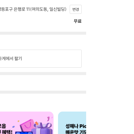
등포구 은행로 11(여의도동, 일신빌딩)
변경
무료
가게에서 팔기