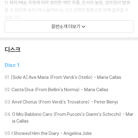
1) 제작/배송 과정에 따라 경미한 재킷 주름, 모서리 눌림, 갈라짐이 발생
할 수 있으며 속지(이너 슬리브)는 디스크와의 접촉으로 인해 갈라질 수
있습니다.
외관상 불량 확인되는 상품을 개봉 시엔 반품/교환 처리 불가합니다.
음반소개 더보기
2) 디스크 라벨은 공정상 매끄럽게 부착되지 않을 수도 있으며 겉포장 비
닐은 품질보증대상이 아닙니다.
3) 일본 제작 LP는 대부분 겉비닐이 밀봉되어 있지 않습니다.
디스크
4) 디지털 다운로드 코드는 본사에서 공지 없이 증정 종료될 수 있습니다.
Disc 1
※ 재생 불량
1) 침압 조절 기능이 없는 턴테이블을 사용하시는 경우, (주로 올인원 형태
01
[Side A] Ave Maria (From Verdi's Otello) - Maria Callas
모델) 다이내믹 사운드의 편차가 큰 트랙을 재생할 때 이상 현상이 발생할
02
Casta Diva (From Bellini's Norma) - Maria Callas
수 있습니다.
기기 문제로 인해 발생하는 재생 불량 현상에 대해서는 반품/교환이 불가
03
Anvil Chorus (From Verdi's Trovatore) - Peter Illenyi
하니 침압 조절이 가능한 기기에서 재생하실 것을 권유 드립니다.
2) 디스크는 정전기와 먼지로 인해 재생이 원활하지 않은 경우가 있습니
04
O Mio Babbino Caro (From Puccini's Gianni's Schicchi) - Mar
다. 전용 제품으로 이를 제거하면 대부분 해결됩니다.
ia Callas
3) 바늘에 먼지가 쌓이는 경우에도 재생이 원활하지 않을 수 있습니다.
05
I Showed Him the Diary - Angelina Jolie