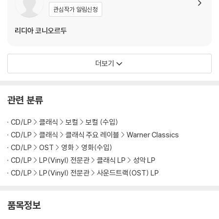
있습니다.
관심작가 알림신청
3) 컬러 디스크는 제작 과정에서 다른 색상 염료가 섞여 얼룩과 번짐, 반점
등이 발생할 수 있습니다.
리디아 코니오르두
※ 반품/교환 안내
1) 불량으로 인한 반품/교환 요청 시에는 불량 확인을 위해 개봉 시의 동영
더보기
상을 요청할 수 있으며, 동영상이 없는 경우 반품/교환이 제한될 수 있습니
다.
관련 사진과 동영상 및 재생 기기 모델명을 첨부하여 첨부하여 고객센터에
관련 분류
문의 바랍니다.
2) LP는 잦은 배송 과정에서 재킷에 손상이 발생할 가능성이 높고 재판매
CD/LP
클래식
보컬
보컬 (수입)
가 어려우므로 신중한 구매를 부탁드립니다.
CD/LP
클래식
클래식 주요 레이블
Warner Classics
CD/LP
OST
영화
영화(수입)
CD/LP
LP(Vinyl) 전문관
클래식 LP
성악 LP
CD/LP
LP(Vinyl) 전문관
사운드트랙(OST) LP
품목정보