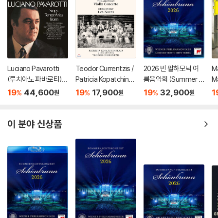
Luciano Pavarotti
Teodor Currentzis /
2026 빈 필하모닉 여
M
(루치아노 파바로티) -
Patricia Kopatchinsk
름음악회 (Summer Ni
M
이탈리아 오페라 리마
aja 차이코프스키: 바이
ght Concert 2026)
r
19
44,600
19
17,900
19
32,900
1
%
%
%
원
원
원
스터 (Tenor Arias Fr
올린 협주곡 / 스트라빈
[Blu-ray]
(
om Italian Opera) [L
스키: 결혼 - 테오도르
ht
P]
쿠렌치스
이 분야 신상품