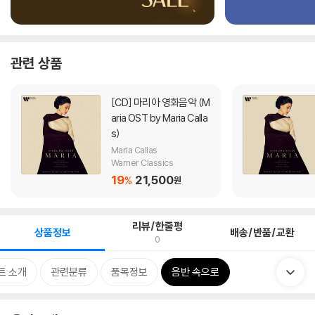
관련 상품
[CD]
마리아 영화음악 (M
aria OST by Maria Calla
s)
Maria Callas
Warner Classics
19
21,500
%
원
리뷰/한줄평
상품정보
배송/반품/교환
0
트 소개
관련분류
품목정보
음반 속으로