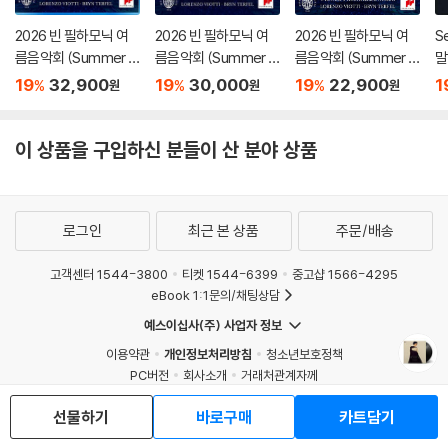
2026 빈 필하모닉 여
2026 빈 필하모닉 여
2026 빈 필하모닉 여
Se
름음악회 (Summer Ni
름음악회 (Summer Ni
름음악회 (Summer Ni
말
ght Concert 2026)
ght Concert 2026)
ght Concert 2026)
는
19
32,900
19
30,000
19
22,900
1
%
%
%
원
원
원
[Blu-ray]
[DVD]
스
er
r,
이 상품을 구입하신 분들이 산 분야 상품
nd
[
로그인
최근 본 상품
주문/배송
고객센터 1544-3800
티켓 1544-6399
중고샵 1566-4295
eBook 1:1문의/채팅상담
예스이십사(주) 사업자 정보
이용약관
개인정보처리방침
청소년보호정책
PC버전
회사소개
거래처관계자께
도서홍보
광고
선물하기
바로구매
카트담기
Copyright © YES24 Corp. All Rights Reserved.
MATOM15