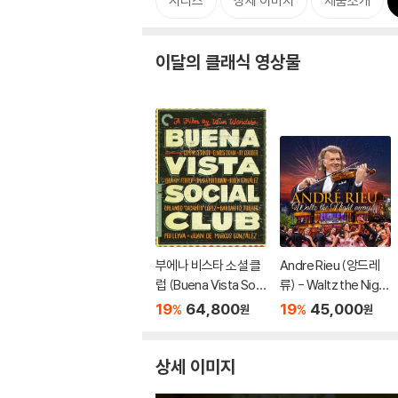
시리즈
상세 이미지
제품소개
이달의 클래식 영상물
부에나 비스타 소셜 클
Andre Rieu (앙드레
럽 (Buena Vista Soci
류) - Waltz the Night
al Club - The Criterio
Away! [DVD]
19
64,800
19
45,000
%
%
원
원
n Collection)
상세 이미지