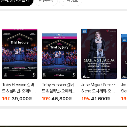
감독/출연진 소개
관련분류
품목정보
Toby Hession 길버
Toby Hession 길버
Jose Miguel Perez-
Jos
트 & 설리번: 오페레타 `
트 & 설리번: 오페레타 `
Sierra 도니체티: 오페
Si
배심재판` 외 (Gilbert
배심재판` 외 (Gilbert
라 `마리아 스투아르다`
라 
19
39,000
19
46,800
19
41,600
19
%
%
%
원
원
원
& Sullivan: Operetta
& Sullivan: Operetta
(Donizetti: Opera `M
(Do
`Trial By Jury`)
`Trial By Jury`)
aria Stuarda`)
ari