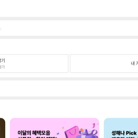
.
팔기
내 
불가