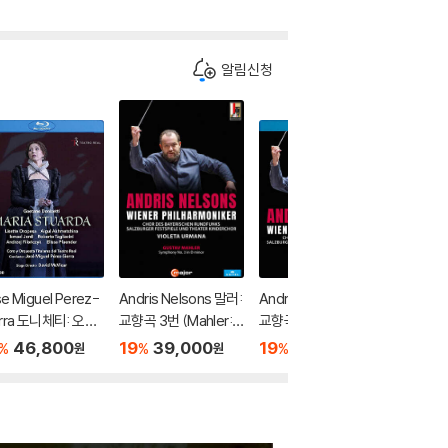
알림신청
e Miguel Perez-
Andris Nelsons 말러:
Andris Nelsons 말러:
Riccard
erra 도니체티: 오페
교향곡 3번 (Mahler: S
교향곡 3번 (Mahler: S
디: 오페
`마리아 스투아르다`
ymphony No.3)
ymphony No.3)
카토` (Ve
46,800
19
39,000
19
46,800
19
4
%
%
%
%
원
원
원
nizetti: Opera `M
La Forz
a Stuarda`)
`)