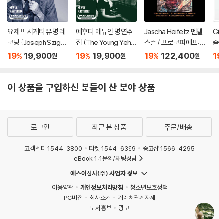
요제프 시게티 유명 레
예후디 메뉴인 명연주
Jascha Heifetz 멘델
Gi
코딩 (Joseph Szigeti
집 (The Young Yehu
스존 / 프로코피에프:
줄
Famous Recording
di Menuhin)
바이올린 협주곡 - 야
비
19
19,900
19
19,900
19
122,400
1
%
%
%
원
원
원
s)
사 하이페츠 [2LP]
00
o
이 상품을 구입하신 분들이 산 분야 상품
로그인
최근 본 상품
주문/배송
고객센터 1544-3800
티켓 1544-6399
중고샵 1566-4295
eBook 1:1문의/채팅상담
예스이십사(주) 사업자 정보
이용약관
개인정보처리방침
청소년보호정책
PC버전
회사소개
거래처관계자께
도서홍보
광고