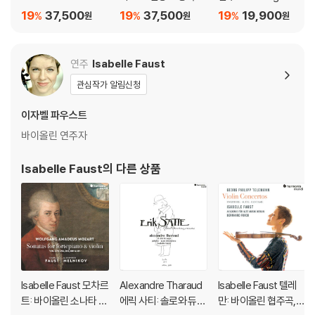
람스: 첼로 소나타 (Bra
erlioz: Symphonie F
di Menuhin)
19
37,500
19
37,500
19
19,900
%
%
%
원
원
원
hms: Cello Sonatas
antastique) [SACD]
Op.38, Op.99) [SAC
D Hybrid]
연주
Isabelle Faust
관심작가 알림신청
이자벨 파우스트
바이올린 연주자
Isabelle Faust
의 다른 상품
Isabelle Faust 모차르
Alexandre Tharaud
Isabelle Faust 텔레
트: 바이올린 소나타 4
에릭 사티: 솔로와 듀오
만: 바이올린 협주곡,