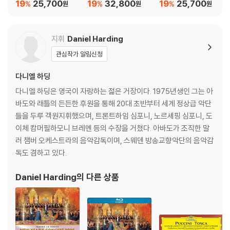
집 K. 296, 303, 380,
(Erik Satie: Avant-D
서곡, 모음곡, 환상곡
19
25,700
19
32,800
19
25,700
%
%
%
원
원
원
481 - 이자벨 파우스트
ernieres Pensees)
(Telemann: Violin C
oncertos, Overture,
Suite, Fantasie)
지휘
Daniel Harding
관심작가 알림신청
다니엘 하딩
다니엘 하딩은 영국이 자랑하는 젊은 거장이다. 1975년생인 그는 아
바도와 래틀의 든든한 후원을 통해 20대 초반부터 세계 정상급 악단
들을 두루 객원지휘했으며, 트론트하임 심포니, 노르셰핑 심포니, 도
이체 캄머필하모니 브레멘 등의 수장을 거쳤다. 아바도가 조직한 말
러 챔버 오케스트라의 음악감독이며, 스웨덴 방송교향악단의 음악감
독도 겸하고 있다.
Daniel Harding
의 다른 상품