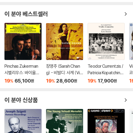
이 분야 베스트셀러
Pinchas Zukerman
장영주 (Sarah Chan
Teodor Currentzis /
V
시벨리우스: 바이올린
g) - 비발디: 사계 (Viv
Patricia Kopatchinsk
코
협주곡 / 베토벤: 로망
aldi: The Four Seaso
aja 차이코프스키: 바이
주
19
65,100
19
28,600
19
17,900
1
%
%
%
원
원
원
스 (Sibelius: Violin C
ns) [LP]
올린 협주곡 / 스트라빈
en
oncerto / Beethove
스키: 결혼 - 테오도르
C
n: Romances For) [L
쿠렌치스
이 분야 신상품
P]