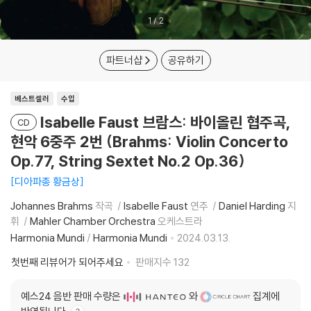
1
/
2
파트너샵
공유하기
베스트셀러
수입
Isabelle Faust 브람스: 바이올린 협주곡,
CD
현악 6중주 2번 (Brahms: Violin Concerto
Op.77, String Sextet No.2 Op.36)
디아파종 황금상
Johannes Brahms
작곡
Isabelle Faust
연주
Daniel Harding
지
휘
Mahler Chamber Orchestra
오케스트라
Harmonia Mundi
/
Harmonia Mundi
2024.03.13.
첫번째 리뷰어가 되어주세요
판매지수
132
예스24 음반 판매 수량은
와
집계에