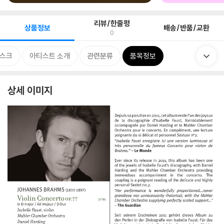
리뷰/한줄평
상품정보
배송/반품/교환
0
스크
아티스트 소개
관련분류
품목정보
상세 이미지