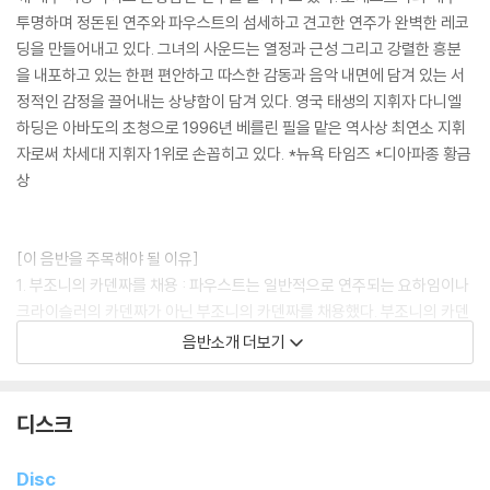
투명하며 정돈된 연주와 파우스트의 섬세하고 견고한 연주가 완벽한 레코
딩을 만들어내고 있다. 그녀의 사운드는 열정과 근성 그리고 강렬한 흥분
을 내포하고 있는 한편 편안하고 따스한 감동과 음악 내면에 담겨 있는 서
정적인 감정을 끌어내는 상냥함이 담겨 있다. 영국 태생의 지휘자 다니엘
하딩은 아바도의 초청으로 1996년 베를린 필을 맡은 역사상 최연소 지휘
자로써 차세대 지휘자 1위로 손꼽히고 있다. *뉴욕 타임즈 *디아파종 황금
상
[이 음반을 주목해야 될 이유]
1. 부조니의 카덴짜를 채용 : 파우스트는 일반적으로 연주되는 요하임이나
크라이슬러의 카덴짜가 아닌 부조니의 카덴짜를 채용했다. 부조니의 카덴
짜는 팀파니를 동반하여 베토벤의 바이올린 협주곡의 정서를 연상시키는
음반소개 더보기
게 가장 큰 특징이다. 브람스 협주곡에 익숙한 애호가들이라도 꼭 한번 들
어봐야할 가치를 지닌 카덴짜이다.
2. 다니엘 하딩과 말러 챔버 오케스트라의 서포트: 야니 얀센의 차이콥스
디스크
키 바이올린 협주곡 녹음의 반주를 맡아 투명하고 섬세한 표현을 보여준
하딩과 말러 챔버의 연주는 여기서 진일보했다. 악기군 사이의 밸런스가
Disc