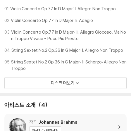
잘 잡혀있으며 특히 목관군의 활약이 두드러진다. 브람스 작품의 실내악적
특성을 이상적으로 반영했다.
01
Violin Concerto Op.77 In D Major: I. Allegro Non Troppo
3. KBS에서 방송된 '명작 스캔들'에서 다룬 바 있는 브람스의 '현악 6중주
02
Violin Concerto Op.77 In D Major: Ii. Adagio
2번'이 함께 수록되어 있다. 단순한 필업곡이 아닌 바이올린 협주곡에 맞먹
는 연주수준을 보여준다.
03
Violin Concerto Op.77 In D Major: Iii. Allegro Giocoso, Ma No
4. 브람스의 바이올린 협주곡은 최상의 녹음 어쿠스틱 환경으로 이름높은
n Troppo Vivace - Poco Piu Presto
빌바오의 소시에다드 필하모니카에서 녹음되었다.
04
String Sextet No.2 Op.36 In G Major: I. Allegro Non Troppo
05
String Sextet No.2 Op.36 In G Major: Ii. Scherzo: Allegro Non
Troppo
디스크 더보기
아티스트 소개
4
작곡
Johannes Brahms
관심작가 알림신청