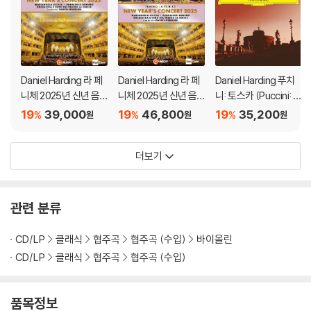
Daniel Harding 라 페
Daniel Harding 라 페
Daniel Harding 푸치
니체 2025년 신년 음
니체 2025년 신년 음
니: 토스카 (Puccini: T
악회 (TEATRO LA FE
악회 (TEATRO LA FE
osca From Rome)
19
39,000
19
46,800
19
35,200
%
%
%
원
원
원
NICE: New Year's Co
NICE: New Year's Co
ncert 2025)
ncert 2025)
더보기
관련 분류
CD/LP
클래식
협주곡
협주곡 (수입)
바이올린
CD/LP
클래식
협주곡
협주곡 (수입)
품목정보