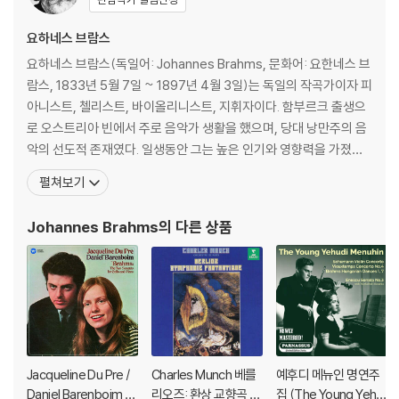
요하네스 브람스
요하네스 브람스(독일어: Johannes Brahms, 문화어: 요한네스 브
람스, 1833년 5월 7일 ~ 1897년 4월 3일)는 독일의 작곡가이자 피
아니스트, 첼리스트, 바이올리니스트, 지휘자이다. 함부르크 출생으
로 오스트리아 빈에서 주로 음악가 생활을 했으며, 당대 낭만주의 음
악의 선도적 존재였다. 일생동안 그는 높은 인기와 영향력을 가졌으
며, 19세기 지휘자 한스 폰 뷜로에 따르면 그를 요한 제바스티안 바
펼쳐보기
흐, 루트비히 판 베토벤과 더불어 "3B"로 칭하기도 했다고 한다. 브람
스는 여러 피아노곡, 실내악, 교향악, 성악, 합창곡을 작곡했다. 피아
Johannes Brahms
의 다른 상품
니스트로서 그는 여러 자
Jacqueline Du Pre /
Charles Munch 베를
예후디 메뉴인 명연주
Daniel Barenboim 브
리오즈: 환상 교향곡 (B
집 (The Young Yehu