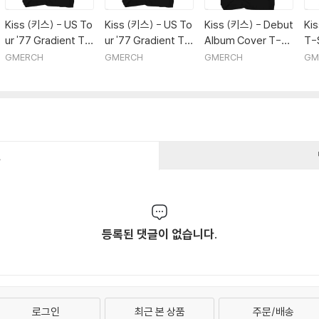
Kiss (키스) - US To
Kiss (키스) - US To
Kiss (키스) - Debut
Ki
ur '77 Gradient T-
ur '77 Gradient T-
Album Cover T-Sh
T-S
Shirt - Small Black
Shirt - XL Black
irt - Large Black
ck
GMERCH
GMERCH
GMERCH
GM
건
등록된 댓글이 없습니다.
로그인
최근 본 상품
주문/배송