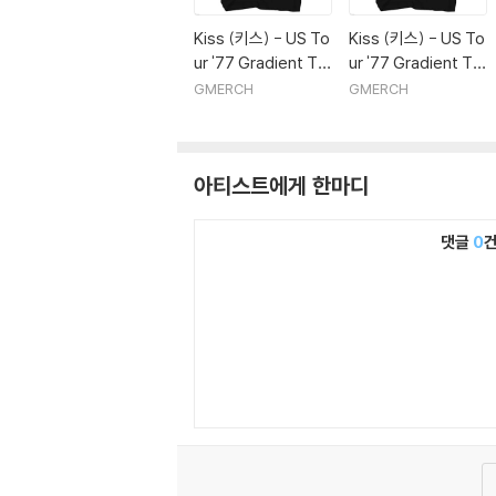
Kiss (키스) - US To
Kiss (키스) - US To
ur '77 Gradient T-
ur '77 Gradient T-
Shirt - Medium Bla
Shirt - Large Black
GMERCH
GMERCH
ck
아티스트에게 한마디
댓글
0