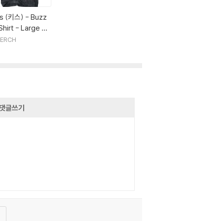
ss (키스) - Buzz
hirt - Large Bla
 Mineral Wash
ERCH
댓글쓰기