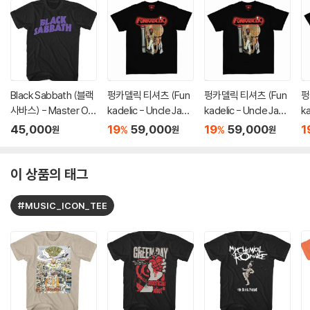
Black Sabbath (블랙
펑카델릭 티셔츠 (Fun
펑카델릭 티셔츠 (Fun
펑
사바스) - Master Of
kadelic - Uncle Jam
kadelic - Uncle Jam
ka
Reality T-shirt - XL
Peacock Chair - He
Peacock Chair - He
P
45,000
19
59,000
19
59,000
1
%
%
원
원
원
Black
avy Cotton T-Shirt
avy Cotton T-Shirt
av
- Small Black)
- Medium Black)
- 
이 상품의 태그
#MUSIC_ICON_TEE