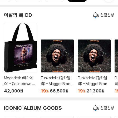
이달의 록 CD
알림신청
Megadeth (메가데
Funkadelic (펑카델
Funkadelic (펑카델
F
스) - Countdown To
릭) - Maggot Brain
릭) - Maggot Brain
릭
Extinction 캔버스 쇼
[SACD Hybrid]
[
42,000
19
66,500
19
21,300
1
%
%
원
원
원
퍼백
ICONIC ALBUM GOODS
알림신청