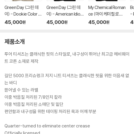
Green Day (그린 데
Green Day (그린 데
My Chemical Roman
B
이) - Dookie Color S
이) - American Idiot
ce (마이 케미컬 로맨
- 
cene T-Shirt - Medi
Hysteria T-Shirt - 2
스) - Black Parade B
e
45,000
45,000
45,000
4
원
원
원
um Tan
XL Black
and Major T-Shirt -
Large Black
제품소개
투어 티셔츠는 클래식한 핏의 스타일로, 내구성이 뛰어난 최고급 헤비웨이
트 코튼 소재로 제작.
길단 5000 프리슈렁크 저지 니트 티셔츠는 클래식한 핏을 위한 이음새 없
는 바디
뜯어낼 수 있는 라벨
이중 박음질 처리된 7/8인치 칼라
이중 박음질 처리된 소매단 및 밑단
편안함과 내구성을 위한 테이핑 처리된 목과 어깨 부분
Quarter-turned to eliminate center crease
Officially licensed