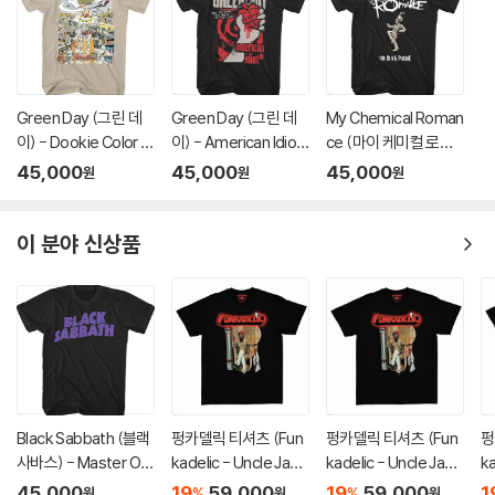
Green Day (그린 데
Green Day (그린 데
My Chemical Roman
이) - Dookie Color S
이) - American Idiot
ce (마이 케미컬 로맨
cene T-Shirt - Medi
Hysteria T-Shirt - 2
스) - Black Parade B
45,000
45,000
45,000
원
원
원
um Tan
XL Black
and Major T-Shirt -
Large Black
이 분야 신상품
Black Sabbath (블랙
펑카델릭 티셔츠 (Fun
펑카델릭 티셔츠 (Fun
펑
사바스) - Master Of
kadelic - Uncle Jam
kadelic - Uncle Jam
ka
Reality T-shirt - XL
Peacock Chair - He
Peacock Chair - He
P
45,000
19
59,000
19
59,000
1
%
%
원
원
원