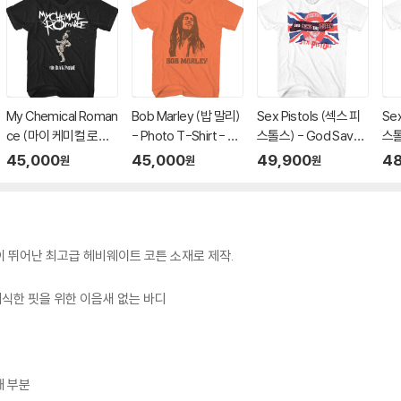
My Chemical Roman
Bob Marley (밥 말리)
Sex Pistols (섹스 피
Sex
ce (마이 케미컬 로맨
- Photo T-Shirt - M
스톨스) - God Save
스톨
스) - Black Parade B
edium Orange
The Queen T-Shirt
The
45,000
45,000
49,900
48
원
원
원
and Major T-Shirt -
- 2XL White
- L
Large Black
 뛰어난 최고급 헤비웨이트 코튼 소재로 제작.
래식한 핏을 위한 이음새 없는 바디
깨 부분