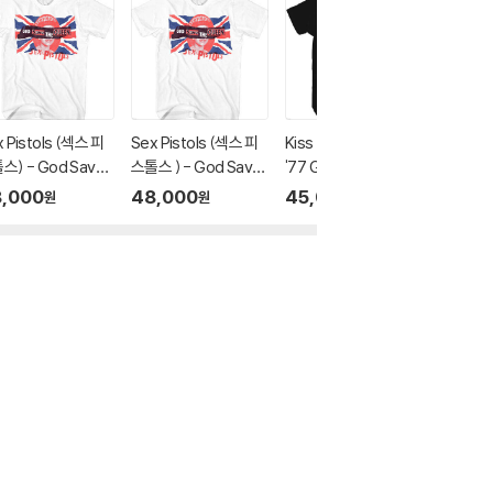
 Pistols (섹스 피
Sex Pistols (섹스 피
Kiss (키스) - US Tour
Kiss (키
스) - God Save
스톨스 ) - God Save
'77 Gradient T-Shirt
'77 Gra
 Queen T-Shirt
The Queen T-Shirt
- XL Black
- Large
,000
48,000
45,000
45,0
원
원
원
arge White
- XL White