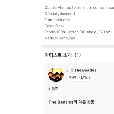
Quarter-turned to eliminate center crea
Officially licensed
Front print only
Color: Black
Fabric: 100% Cotton / 18 single / 5.3 oz
Made in Honduras
아티스트 소개
1
노래
The Beatles
관심작가 알림신청
비틀즈
The Beatles
의 다른 상품