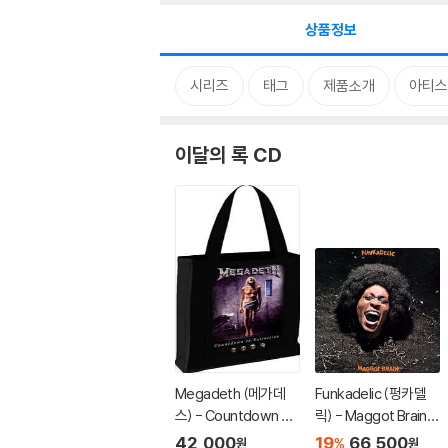
상품정보
시리즈
태그
제품소개
아티스
이달의 록 CD
Megadeth (메가데
Funkadelic (펑카델
스) - Countdown To
릭) - Maggot Brain
Extinction 캔버스 쇼
[SACD Hybrid]
42,000
19
66,500
%
원
원