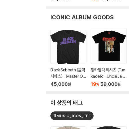
퍼백
ICONIC ALBUM GOODS
Black Sabbath (블랙
펑카델릭 티셔츠 (Fun
사바스) - Master Of
kadelic - Uncle Jam
Reality T-shirt - XL
Peacock Chair - He
45,000
19
59,000
%
원
원
Black
avy Cotton T-Shirt
- Small Black)
이 상품의 태그
#MUSIC_ICON_TEE