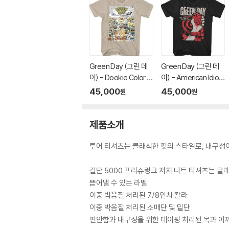
Green Day (그린 데
Green Day (그린 데
이) - Dookie Color S
이) - American Idiot
cene T-Shirt - Medi
Hysteria T-Shirt - 2
45,000
45,000
원
원
um Tan
XL Black
제품소개
투어 티셔츠는 클래식한 핏의 스타일로, 내구성이
길단 5000 프리슈렁크 저지 니트 티셔츠는 클
뜯어낼 수 있는 라벨
이중 박음질 처리된 7/8인치 칼라
이중 박음질 처리된 소매단 및 밑단
편안함과 내구성을 위한 테이핑 처리된 목과 어