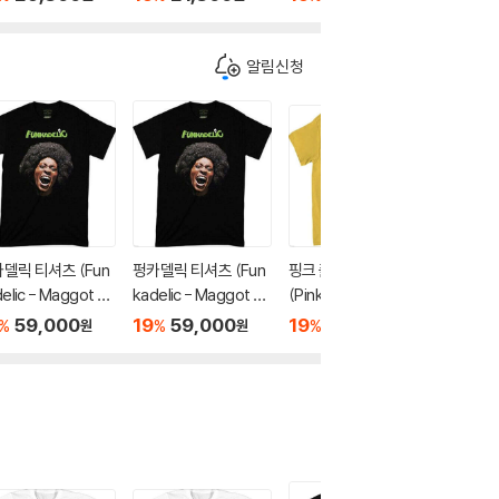
알림신청
델릭 티셔츠 (Fun
펑카델릭 티셔츠 (Fun
핑크 플로이드 티셔츠
핑크 플
elic - Maggot Br
kadelic - Maggot Br
(Pink Floyd - Pomp
(Pink Fl
 Album Cover - H
ain Album Cover - H
eii Vintage Concert
ou Were
59,000
19
59,000
19
59,000
19
5
%
%
%
%
원
원
원
y Cotton T-Shirt
eavy Cotton T-Shirt
- Heavy Cotton T-S
vy Cott
arge Black)
- XL Black)
hirt - 2XL Yellow)
Large B