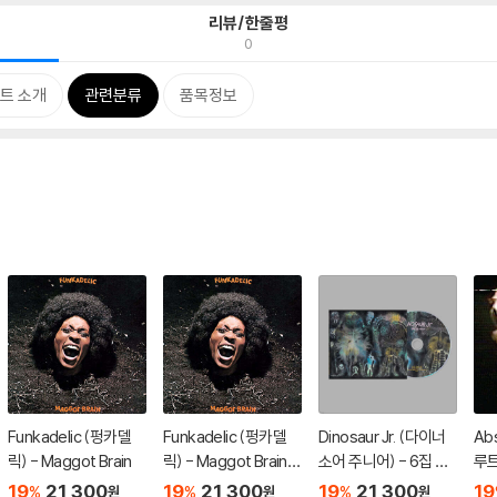
리뷰/한줄평
0
트 소개
관련분류
품목정보
Funkadelic (펑카델
Funkadelic (펑카델
Dinosaur Jr. (다이너
Ab
릭) - Maggot Brain
릭) - Maggot Brain
소어 주니어) - 6집 Th
루트 
[카세트테이프]
ere Near
CB
19
21,300
19
21,300
19
21,300
19
%
%
%
원
원
원