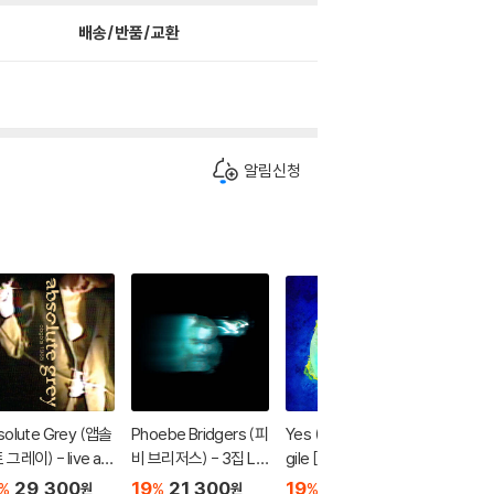
배송/반품/교환
알림신청
solute Grey (앱솔
Phoebe Bridgers (피
Yes (예스) - 4집 Fra
Yes (예스
그레이) - live at
비 브리저스) - 3집 Lo
gile [UHQCD x MQA
gile [H
GB's 1985
st Weekend
-CD]
29,300
19
21,300
19
52,000
18
5
%
%
%
%
원
원
원