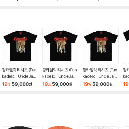
펑카델릭 티셔츠 (Fun
펑카델릭 티셔츠 (Fun
펑카델릭 티셔츠 (Fun
펑카
kadelic - Uncle Jam
kadelic - Uncle Jam
kadelic - Uncle Jam
kad
Peacock Chair - He
Peacock Chair - He
Peacock Chair - He
ain
19
59,000
19
59,000
19
59,000
19
%
%
%
원
원
원
avy Cotton T-Shirt
avy Cotton T-Shirt
avy Cotton T-Shirt
eav
- Medium Black)
- XL Black)
- Large Black)
- L