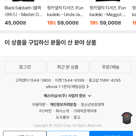
Black Sabbath (블랙
펑카델릭 티셔츠 (Fun
펑카델릭 티셔츠 (Fun
펑
사바스) - Master Of
kadelic - Uncle Jam
kadelic - Maggot Br
ka
Reality T-shirt - XL
Peacock Chair - He
ain Album Cover - H
P
45,000
19
59,000
19
59,000
1
%
%
원
원
원
Black
avy Cotton T-Shirt
eavy Cotton T-Shirt
av
- Small Black)
- Large Black)
- 
이 상품을 구입하신 분들이 산 분야 상품
로그인
최근 본 상품
주문/배송
고객센터 1544-3800
티켓 1544-6399
중고샵 1566-4295
eBook 1:1문의/채팅상담
예스이십사(주) 사업자 정보
이용약관
개인정보처리방침
청소년보호정책
PC버전
회사소개
거래처관계자께
도서홍보
광고
Copyright © YES24 Corp. All Rights Reserved.
MATOM15