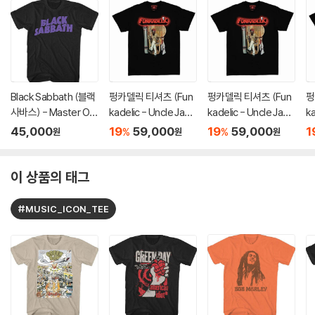
Black Sabbath (블랙
펑카델릭 티셔츠 (Fun
펑카델릭 티셔츠 (Fun
펑
사바스) - Master Of
kadelic - Uncle Jam
kadelic - Uncle Jam
ka
Reality T-shirt - XL
Peacock Chair - He
Peacock Chair - He
P
45,000
19
59,000
19
59,000
1
%
%
원
원
원
Black
avy Cotton T-Shirt
avy Cotton T-Shirt
av
- Small Black)
- Medium Black)
- 
이 상품의 태그
#MUSIC_ICON_TEE