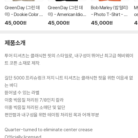
Green Day (그린 데
Green Day (그린 데
Bob Marley (밥 말리)
M
이) - Dookie Color S
이) - American Idiot
- Photo T-Shirt - M
c
cene T-Shirt - Medi
Hysteria T-Shirt - 2
edium Orange
스)
45,000
45,000
45,000
4
원
원
원
um Tan
XL Black
an
La
제품소개
투어 티셔츠는 클래식한 핏의 스타일로, 내구성이 뛰어난 최고급 헤비웨이
트 코튼 소재로 제작.
길단 5000 프리슈렁크 저지 니트 티셔츠는 클래식한 핏을 위한 이음새 없
는 바디
뜯어낼 수 있는 라벨
이중 박음질 처리된 7/8인치 칼라
이중 박음질 처리된 소매단 및 밑단
편안함과 내구성을 위한 테이핑 처리된 목과 어깨 부분
Quarter-turned to eliminate center crease
Officially licensed