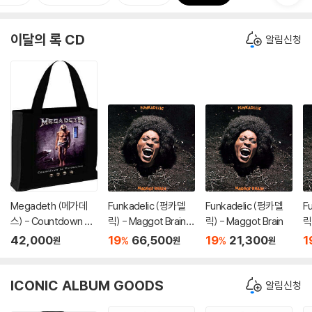
이달의 록 CD
알림신청
Megadeth (메가데
Funkadelic (펑카델
Funkadelic (펑카델
F
스) - Countdown To
릭) - Maggot Brain
릭) - Maggot Brain
릭
Extinction 캔버스 쇼
[SACD Hybrid]
[
42,000
19
66,500
19
21,300
1
%
%
원
원
원
퍼백
ICONIC ALBUM GOODS
알림신청