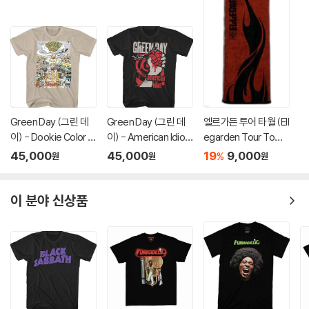
Green Day (그린 데
Green Day (그린 데
엘르가든 투어 타월 (Ell
이) - Dookie Color S
이) - American Idiot
egarden Tour Towe
cene T-Shirt - Medi
Hysteria T-Shirt - 2
l)
45,000
45,000
19
9,000
%
원
원
원
um Tan
XL Black
이 분야 신상품