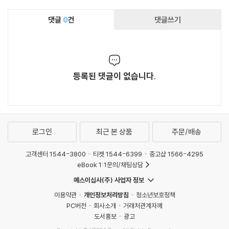
댓글
0
건
댓글쓰기
등록된 댓글이 없습니다.
로그인
최근 본 상품
주문/배송
고객센터 1544-3800
티켓 1544-6399
중고샵 1566-4295
eBook 1:1문의/채팅상담
예스이십사(주) 사업자 정보
이용약관
개인정보처리방침
청소년보호정책
PC버전
회사소개
거래처관계자께
도서홍보
광고