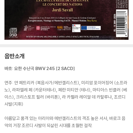
음반소개
바흐: 요한 수난곡 BWV 245 [2 SACD]
연주: 얀 페트리카 (복음사가/에반겔리스트), 미리암 포이어징어 (소프라
노), 라파엘레 페 (카운터테너), 페란 미티안 (테너), 마티아스 빈클러 (베
이스), 크리스토프 필러 (바리톤), 라 카펠라 레이알 데 카탈루냐, 조르디
사발(지휘)
아름답고 품격 있는 아리아와 에반겔리스트의 격조 높은 서사, 바로크 음
악의 거장 조르디 사발이 되살린 시대를 초월한 걸작.