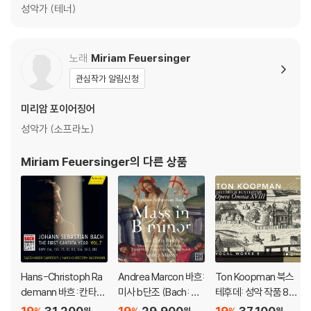
성악가 (테너)
노래
Miriam Feuersinger
관심작가 알림신청
미리암 포이어징어
성악가 (소프라노)
Miriam Feuersinger
의 다른 상품
Hans-Christoph Ra
Andrea Marcon 바흐:
Ton Koopman 북스
demann 바흐: 칸타타
미사 b단조 (Bach: Ma
테후데: 성악 작품 8집
에디션 7집 ? 154, 15
ss in b minor)
(Buxtehude: Vocal
19
31,200
19
29,900
19
37,100