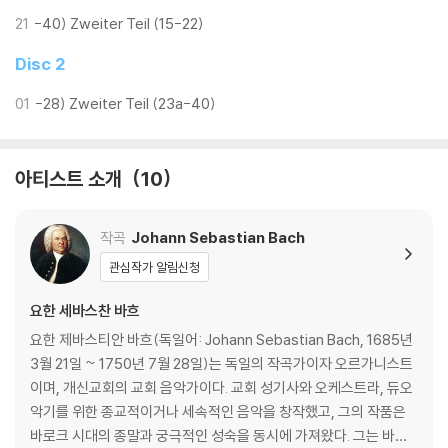
21
-40) Zweiter Teil (15-22)
녹음: 2024년 3월 25일~28일 / 산 비센스 교회 (스페인 카탈루냐주 칼
도나)
Disc 2
+하이브리드 멀티채널 SACD - 일반 CD플레이어에서 재생 가능+
01
-28) Zweiter Teil (23a-40)
**홍보영상**
https://youtu.be/OcS7UmcMnR0
아티스트 소개
10
작곡
Johann Sebastian Bach
관심작가 알림신청
요한 세바스찬 바흐
요한 제바스티안 바흐(독일어: Johann Sebastian Bach, 1685년
3월 21일 ~ 1750년 7월 28일)는 독일의 작곡가이자 오르가니스트
이며, 개신교회의 교회 음악가이다. 교회 성기사와 오케스트라, 듀오
악기를 위한 종교적이거나 세속적인 음악을 창작했고, 그의 작품은
바로크 시대의 종말과 궁극적인 성숙을 동시에 가져왔다. 그는 바로