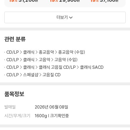
%
%
%
원
원
원
5, 73, 81, 83, 144, 1
Works 8)
8, 181번 (Bach: The F
더보기
irst Cantata Year Vo
l.7 - 154,155,73,81,8
3,144,18,181)
관련 분류
CD/LP
클래식
종교음악
종교음악 (수입)
CD/LP
클래식
고음악
고음악 (수입)
CD/LP
클래식
클래식 고음질 CD/LP
클래식 SACD
CD/LP
스페셜샵
고음질 CD
품목정보
발매일
2026년 06월 08일
시간/무게/크기
1600g | 크기확인중