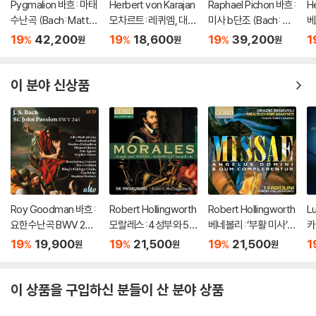
Pygmalion 바흐: 마태
Herbert von Karajan
Raphael Pichon 바흐:
He
수난곡 (Bach: Matth
모차르트: 레퀴엠, 대관
미사 b단조 (Bach: Ma
베
aus-Passion BWV2
식 미사 (Mozart: Req
ss in b minor, BWV 2
M
19
42,200
19
18,600
19
39,200
1
%
%
%
원
원
원
44)
uiem)
32)
[
이 분야 신상품
Roy Goodman 바흐:
Robert Hollingworth
Robert Hollingworth
L
요한수난곡 BWV 245
모랄레스: 4성부와 5
베네볼리: ‘부활 미사’,
카
(Bach: St. John Pass
성부 미사 ‘무장한 사
‘성령강림 미사’ (Bene
‘
19
19,900
19
21,500
19
21,500
1
%
%
%
원
원
원
ion, BWV 245)
람’, 마니피카트 (Moral
voli: Missae Angelus
장
es: L'homme arme
Domini & Dum Com
a:
Masses)
plerentur)
Ha
이 상품을 구입하신 분들이 산 분야 상품
h