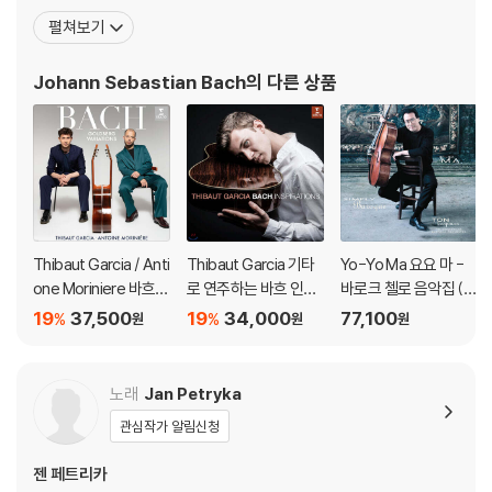
크 시대의 최후에 위치하는 대가로서, 일반적인 작품은 독일음악의
펼쳐보기
전통에 깊이 뿌리박고 있을 뿐 아니라, 그 위에 이탈리아나 프랑스의
양식을 채택하고 그것들을 융합하여 독자적 개성적인 음악을 창조하
Johann Sebastian Bach
의 다른 상품
였다. 종교적 작품은 기존 구교 음
Thibaut Garcia / Anti
Thibaut Garcia 기타
Yo-Yo Ma 요요 마 -
one Moriniere 바흐:
로 연주하는 바흐 인스
바로크 첼로 음악집 (Si
골드베르크 변주곡 (B
퍼레이션 (Bach Inspir
mply Baroque) [청록
19
37,500
19
34,000
77,100
%
%
원
원
원
ach: Goldberg Variat
ations) [UHQCD]
컬러 2LP]
ions) [SACD Hybrid]
노래
Jan Petryka
관심작가 알림신청
젠 페트리카