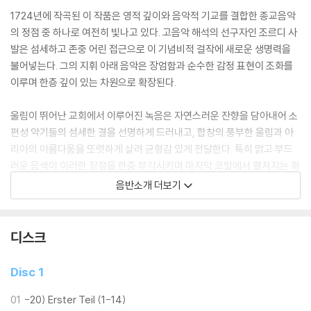
1724년에 작곡된 이 작품은 영적 깊이와 음악적 기교를 결합한 종교음악
의 정점 중 하나로 여전히 빛나고 있다. 고음악 해석의 선구자인 조르디 사
발은 섬세하고 존중 어린 접근으로 이 기념비적 걸작에 새로운 생명력을
불어넣는다. 그의 지휘 아래 음악은 장엄함과 순수한 감정 표현이 조화를
이루며 한층 깊이 있는 차원으로 확장된다.
울림이 뛰어난 교회에서 이루어진 녹음은 자연스러운 잔향을 담아내어 소
편성 악기들의 섬세한 결을 선명하게 드러내고, 합창의 풍부한 울림과 아
리아의 아름다움을 또렷하게 살려 균형감 있게 전달한다. 특히 맑고 부드
러운 음색이 이러한 장점을 한층 부각시키며 마지막 코랄에서 펼쳐지는 화
성은 사발만이 표현할 수 있는 구원의 빛으로 가득 담겨 있다. 학구적이면
음반소개 더보기
서도 청중과 호흡하는 사발의 접근법은 이 작품을 300년의 시간을 넘어
오늘날에도 살아 숨 쉬게 하며 깊은 울림을 전한다.
디스크
이 음반은 애호가뿐 아니라 입문자에게도 권할 만한, 레퍼토리의 본질을
온전히 담아낸 의미 있는 기록이다. 더불어 사발은 2026년 1월 ‘음악계의
Disc 1
노벨상’으로 불리는 에른스트 폰 지멘스 음악상을 수상하며 그의 예술적
위상을 다시 한 번 입증했다.
01
-20) Erster Teil (1-14)