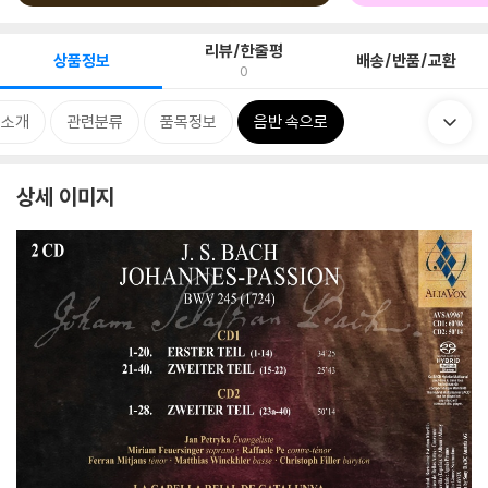
리뷰/한줄평
상품정보
배송/반품/교환
0
 소개
관련분류
품목정보
음반 속으로
상세 이미지