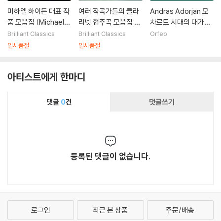
미하엘 하이든 대표 작
여러 작곡가들의 클라
Andras Adorjan 모
품 모음집 (Michael H
리넷 협주곡 모음집 (C
차르트 시대의 대가들
aydn Collection)
larinet Concertos)
(Masters of the M
Brilliant Classics
Brilliant Classics
Orfeo
ozart Era)
일시품절
일시품절
아티스트에게 한마디
댓글
0
건
댓글쓰기
등록된 댓글이 없습니다.
로그인
최근 본 상품
주문/배송