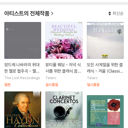
아티스트의 전체작품
최신순
앙드레 나바라의 위대
뷰티풀 웨딩 - 저녁 식
모든 사계절을 위한 클
한 첼로 협주곡 - 첼로
사를 위한 클래식 음악
래식 - 겨울 (Classic
피닉스 컬렉션 (The
(Beautiful Wedding
s for Winter)
The Lost Recordings
Telarc
Telarc
Cello)
- Classical Music f
절판
일시품절
일시품절
or the Wedding Din
ner)