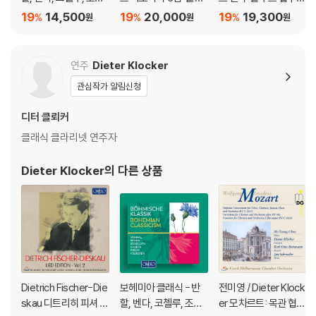
크, 피비히, 회르스터,
브 작품집 - 마르티누 /
(Franz Benda: Flute
19
14,500
19
20,000
19
19,300
%
%
%
원
원
원
피비히의 관현악 작품
드보르작 / 프로코피에
Concertos)
집 (Bohemian Classi
프 (Flute Panorama
cism)
Vol.6: Flute en Pays
연주
Dieter Klocker
Slave - Martinu / Dv
관심작가 알림신청
orak / Prokofiev) 안
드라스 아도르얀
디터 클뢰커
클래식 클라리넷 연주자
Dieter Klocker
의 다른 상품
Dietrich Fischer-Die
보헤미아 클래식 - 반
전미영 / Dieter Klock
skau 디트리히 피셔 디
할, 벤다, 코첼루, 조베
er 모차르트: 목관 협주