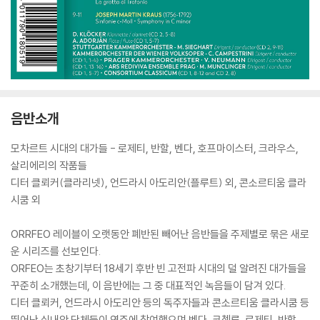
음반소개
모차르트 시대의 대가들 - 로제티, 반할, 벤다, 호프마이스터, 크라우스,
살리에리의 작품들
디터 클뢰커(클라리넷), 언드라시 아도리안(플루트) 외, 콘소르티움 클라
시쿰 외
ORRFEO 레이블이 오랫동안 폐반된 빼어난 음반들을 주제별로 묶은 새로
운 시리즈를 선보인다.
ORFEO는 초창기부터 18세기 후반 빈 고전파 시대의 덜 알려진 대가들을
꾸준히 소개했는데, 이 음반에는 그 중 대표적인 녹음들이 담겨 있다.
디터 클뢰커, 언드라시 아도리안 등의 독주자들과 콘소르티움 클라시쿰 등
뛰어난 실내악 단체들이 연주에 참여했으며 벤다, 코첼루, 로제티, 반할,