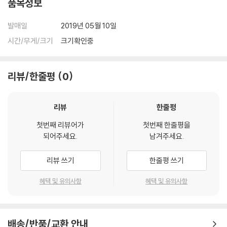
품목정보
발매일
2019년 05월 10일
시간/무게/크기
크기확인중
리뷰/한줄평
0
리뷰
한줄평
첫번째 리뷰어가
첫번째 한줄평을
되어주세요.
남겨주세요.
리뷰 쓰기
한줄평 쓰기
혜택 및 유의사항
혜택 및 유의사항
배송/반품/교환 안내