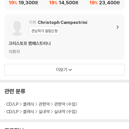
스카우 에디션 2집 (Lie
크, 피비히, 회르스터,
곡 (Mozart: Sinfonia
19
19,300
19
14,500
19
23,400
%
%
%
원
원
원
d-Edition, Vol. 2)
피비히의 관현악 작품
Concertante, Clarin
집 (Bohemian Classi
et Concerto)
cism)
지휘
Christoph Campestrini
관심작가 알림신청
크리스토프 캠페스트리니
지휘자
더보기
관련 분류
CD/LP
클래식
관현악
관현악 (수입)
CD/LP
클래식
실내악
실내악 (수입)