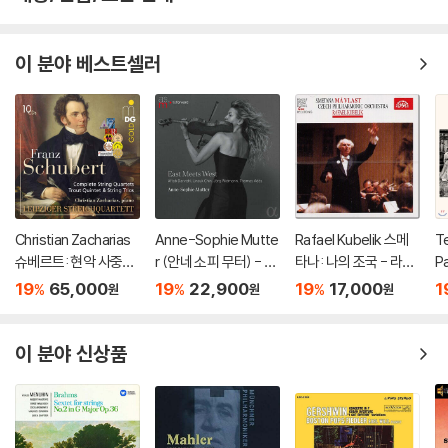
이 분야 베스트셀러
Christian Zacharias
Anne-Sophie Mutte
Rafael Kubelik 스메
Te
슈베르트: 현악 사중주
r (안네 소피 무터) - Ea
타나: 나의 조국 - 라파
Pa
전곡 외 (Schubert: C
st Meets West
엘 쿠벨릭 (Smetana:
a
19
65,000
19
22,900
19
17,000
1
%
%
%
원
원
원
omplete String Quar
Ma Vlast)
올
tets, Trout Quintet
스
& String Trios)
쿠
이 분야 신상품