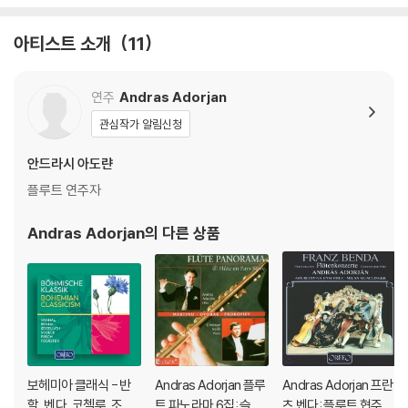
아티스트 소개
11
연주
Andras Adorjan
관심작가 알림신청
안드라시 아도랸
플루트 연주자
Andras Adorjan
의 다른 상품
보헤미아 클래식 - 반
Andras Adorjan 플루
Andras Adorjan 프란
할, 벤다, 코첼루, 조베
트 파노라마 6집: 슬라
츠 벤다: 플루트 협주곡