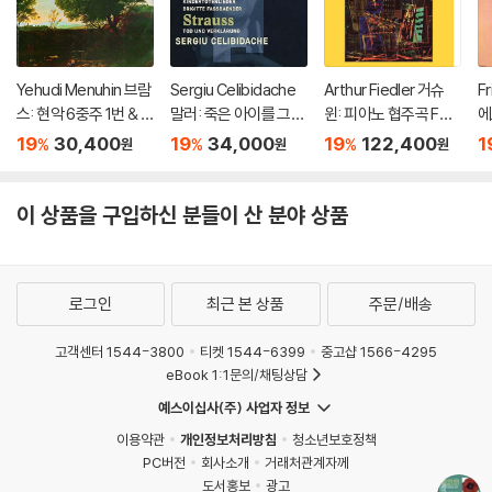
Yehudi Menuhin 브람
Sergiu Celibidache
Arthur Fiedler 거슈
F
스: 현악 6중주 1번 & 2
말러: 죽은 아이를 그리
윈: 피아노 협주곡 F장
에
번 (Brahms: String S
는 노래 / R. 슈트라우
조 (Gershwin: Conc
of
19
30,400
19
34,000
19
122,400
1
%
%
%
원
원
원
extets No.1 & 20) [H
스: 죽음과 변용 (Mahl
erto in F, Cuban Ove
e 
QCD]
er: Kindertotenliede
rture, I Got Rhythm)
Of
r, R. Strauss: Death a
[2LP]
[
이 상품을 구입하신 분들이 산 분야 상품
nd Transfiguration)
[UHQCD]
로그인
최근 본 상품
주문/배송
고객센터 1544-3800
티켓 1544-6399
중고샵 1566-4295
eBook 1:1문의/채팅상담
예스이십사(주) 사업자 정보
이용약관
개인정보처리방침
청소년보호정책
PC버전
회사소개
거래처관계자께
도서홍보
광고