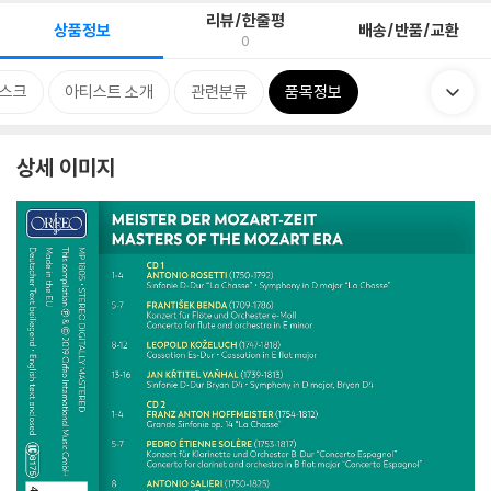
리뷰/한줄평
상품정보
배송/반품/교환
0
스크
아티스트 소개
관련분류
품목정보
상세 이미지