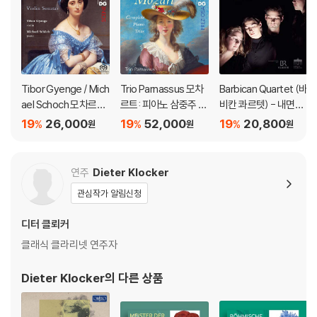
Tibor Gyenge / Mich
Trio Parnassus 모차
Barbican Quartet (바
ael Schoch 모차르트:
르트: 피아노 삼중주 전
비칸 콰르텟) - 내면의
바이올린 소나타집 (M
곡 (Mozart: Comple
빛 (Lux Intus)
19
26,000
19
52,000
19
20,800
%
%
%
원
원
원
ozart: Violin Sonata
te Piano Trios)
s) [SACD Hybrid]
연주
Dieter Klocker
관심작가 알림신청
디터 클뢰커
클래식 클라리넷 연주자
Dieter Klocker
의 다른 상품