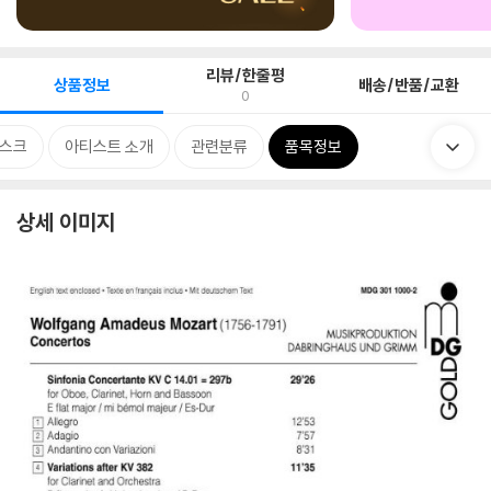
리뷰/한줄평
상품정보
배송/반품/교환
0
스크
아티스트 소개
관련분류
품목정보
상세 이미지