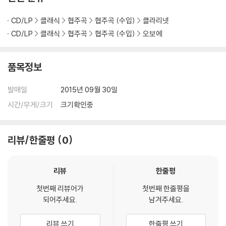
CD/LP
클래식
협주곡
협주곡 (수입)
클라리넷
CD/LP
클래식
협주곡
협주곡 (수입)
오보에
품목정보
발매일
2015년 09월 30일
시간/무게/크기
크기확인중
리뷰/한줄평
0
리뷰
한줄평
첫번째 리뷰어가
첫번째 한줄평을
되어주세요.
남겨주세요.
리뷰 쓰기
한줄평 쓰기