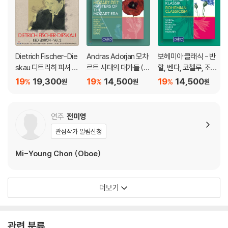
Dietrich Fischer-Die
Andras Adorjan 모차
보헤미아 클래식 - 반
skau 디트리히 피셔 디
르트 시대의 대가들 (M
할, 벤다, 코첼루, 조베
스카우 에디션 2집 (Lie
asters of the Mozar
크, 피비히, 회르스터,
19
19,300
19
14,500
19
14,500
%
%
%
원
원
원
d-Edition, Vol. 2)
t Era)
피비히의 관현악 작품
집 (Bohemian Classi
cism)
연주
전미영
관심작가 알림신청
Mi-Young Chon (Oboe)
더보기
관련 분류