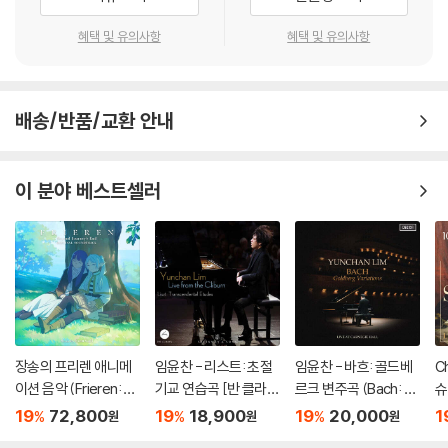
혜택 및 유의사항
혜택 및 유의사항
배송/반품/교환 안내
이 분야 베스트셀러
장송의 프리렌 애니메
임윤찬 - 리스트: 초절
임윤찬 - 바흐: 골드베
Ch
이션 음악 (Frieren: B
기교 연습곡 [반 클라이
르크 변주곡 (Bach: G
슈
eyond Journey's En
번 콩쿠르 실황 녹음]
oldberg Variations)
전
19
72,800
19
18,900
19
20,000
1
%
%
%
원
원
원
d - Original Soundtr
o