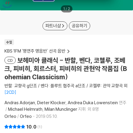
1
/
2
파트너샵
공유하기
수입
KBS 1FM '명연주 명음반` 선곡 음반
보헤미아 클래식 - 반할, 벤다, 코첼루, 조베
CD
크, 피비히, 회르스터, 피비히의 관현악 작품집 (B
ohemian Classicism)
반할: 교향곡 g단조 / 벤다: 플루트 협주곡 a단조 / 코첼루: 관악 교향곡 외
2CD
Andras Adorjan
Dieter Klocker
Andrea Duka Lowenstein
연주
Michael Helmrath
Milan Munclinger
지휘
외 8명
Orfeo
/
Orfeo
2019.05.10.
10.0
1