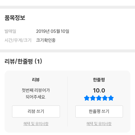
품목정보
발매일
2019년 05월 10일
시간/무게/크기
크기확인중
리뷰/한줄평
1
리뷰
한줄평
10.0
첫번째 리뷰어가
되어주세요.
리뷰 쓰기
한줄평 쓰기
혜택 및 유의사항
혜택 및 유의사항