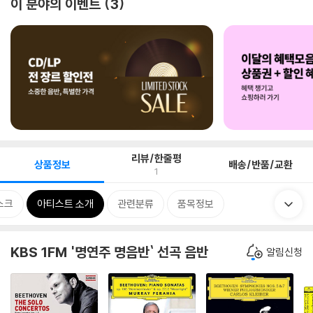
이 분야의 이벤트
3
리뷰/한줄평
상품정보
배송/반품/교환
1
스크
아티스트 소개
관련분류
품목정보
KBS 1FM '명연주 명음반` 선곡 음반
알림신청