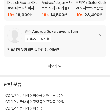
Dietrich Fischer-Die
Andras Adorjan 모차
전미영 / Dieter Klock
skau 디트리히 피셔 디
르트 시대의 대가들 (M
er 모차르트: 목관 협주
스카우 에디션 2집 (Lie
asters of the Mozar
곡 (Mozart: Sinfonia
19
19,300
19
14,500
19
23,400
%
%
%
원
원
원
d-Edition, Vol. 2)
t Era)
Concertante, Clarin
et Concerto)
연주
Andrea Duka Lowenstein
관심작가 알림신청
안드레아 두카 뢰벤슈타인 (바이올린)
더보기
관련 분류
CD/LP
클래식
협주곡
협주곡 (수입)
CD/LP
클래식
교향곡
교향곡 (수입)
CD/LP
클래식
협주곡