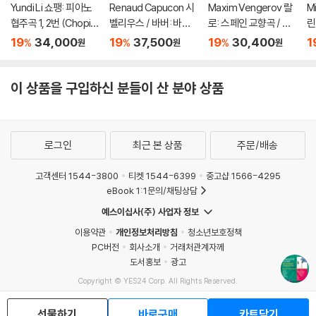
Yundi Li 쇼팽: 피아노
Renaud Capucon 시
Maxim Vengerov 랄
M
협주곡 1, 2번 (Chopin:
벨리우스 / 바버: 바이
로: 스페인 교향곡 / 생
린
Piano Concertos O
올린 협주곡 (Sibelius
상스: 바이올린 협주곡
스
19
34,000
19
37,500
19
30,400
1
%
%
%
원
원
원
p. 11, 21) [UHQCD]
/ Barber: Violin Conc
2번 (LALO: Sympho
en
ertos) [SACD Hybri
nie espagnole Op. 2
O
d]
1 / Saint-Sans: Violin
[
이 상품을 구입하신 분들이 산 분야 상품
Concerto Op.61) [U
HQCD]
로그인
최근 본 상품
주문/배송
고객센터 1544-3800
티켓 1544-6399
중고샵 1566-4295
eBook 1:1문의/채팅상담
예스이십사(주) 사업자 정보
이용약관
개인정보처리방침
청소년보호정책
PC버전
회사소개
거래처관계자께
도서홍보
광고
Copyright © YES24 Corp. All Rights Reserved.
MATOM11
선물하기
바로구매
카트담기