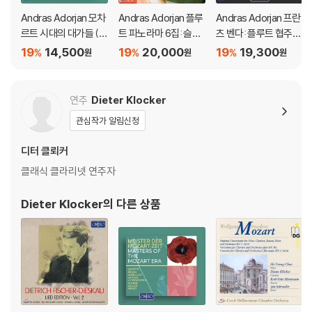
Andras Adorjan 모차
Andras Adorjan 플루
Andras Adorjan 프란
르트 시대의 대가들 (M
트 파노라마 6집: 슬라
츠 벤다: 플루트 협주곡
asters of the Mozar
브 작품집 - 마르티누 /
(Franz Benda: Flute
19
14,500
19
20,000
19
19,300
%
%
%
원
원
원
t Era)
드보르작 / 프로코피에
Concertos)
프 (Flute Panorama
Vol.6: Flute en Pays
연주
Dieter Klocker
Slave - Martinu / Dv
관심작가 알림신청
orak / Prokofiev) 안
드라스 아도르얀
디터 클뢰커
클래식 클라리넷 연주자
Dieter Klocker
의 다른 상품