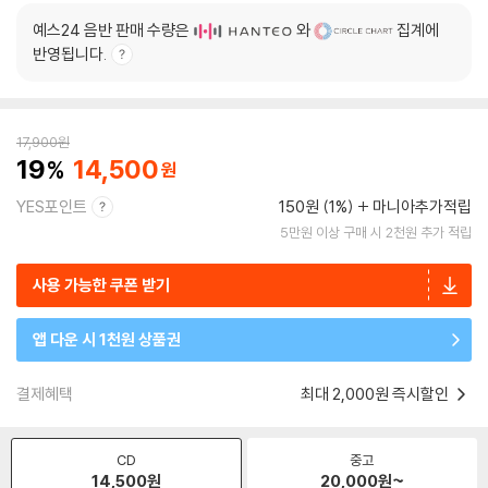
예스24 음반 판매 수량은
와
집계에
반영됩니다.
17,900
원
19
14,500
YES포인트
150원 (1%)
마니아추가적립
5만원 이상 구매 시 2천원 추가 적립
사용 가능한 쿠폰 받기
앱 다운 시 1천원 상품권
결제혜택
최대 2,000원 즉시할인
CD
중고
14,500
원
20,000
원~