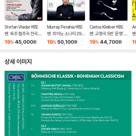
Stefan Vladar 베토
Murray Perahia 베토
Carlos Kleiber 베토
A
벤: 독주 협주곡 전곡집
벤: 피아노 소나타 29
벤: 교향곡 5번 `운명`,
벤
(Beethoven:The So
번 '함머클라비어', 14
7번 - 카를로스 클라이
드
19
45,000
19
50,100
19
44,700
1
%
%
%
원
원
원
lo Concertos) 슈테판
번 '월광' (Beethove
버 (Beethoven: Sym
o
블라다르, 빈 캄머오케
n: Piano Sonatas Op.
phonies Op.67, Op.9
m
스트라
106 'Hammerklavier'
2)
상세 이미지
& Op. 27/2 'Moonligh
t')