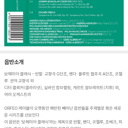
음반소개
보헤미아 클래식 - 반할: 교향곡 G단조, 벤다: 플루트 협주곡 A단조, 코첼
루: 관악 교향곡 외
디터 클뢰커(클라리넷), 실바인 캄브렐링, 게르트 알브레히트(지휘) 외,
여러 오케스트라
ORFEO 레이블이 오랫동안 폐반된 빼어난 음반들을 주제별로 묶은 새로
운 시리즈를 선보인다.
이 음반은 ‘보헤미아 클래식’라는 제목으로 반할, 벤다, 코첼루, 조베크, 피