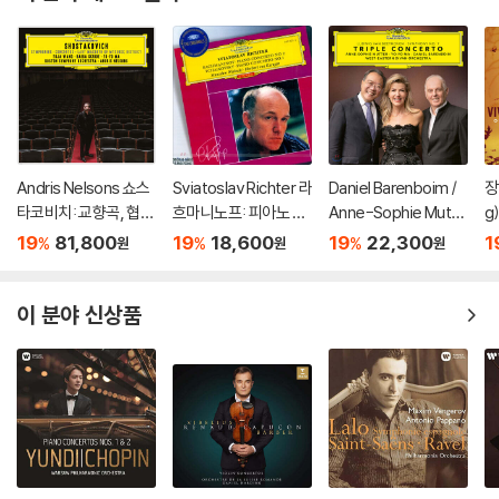
Andris Nelsons 쇼스
Sviatoslav Richter 라
Daniel Barenboim /
장
타코비치: 교향곡, 협주
흐마니노프: 피아노 협
Anne-Sophie Mutte
g
곡 (Shostakovich: S
주곡 2번 / 차이코프스
r / Yo-Yo Ma 베토벤:
al
19
81,800
19
18,600
19
22,300
1
%
%
%
원
원
원
ymphonies, Concer
키: 협주곡 1번 (Rach
3중 협주곡, 교향곡 7
ns
tos, Lady Macbeth
maninov: Piano Con
번
of Mtsensk District)
certo No.2 / Tchaiko
이 분야 신상품
vsky: Piano Concert
o No.1)