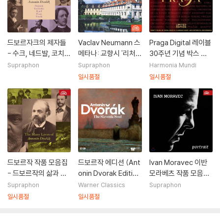
드보르자크의 제자들
Vaclav Neumann 스
Praga Digital 레이블
- 수크, 네드발, 코치
메타나: 교향시 '리처
30주년 기념 박스 세
안, 노바크, 푸치크 외
드 3세', '발렌슈타인의
트 (30 Years PRAG
Supraphon
Supraphon
Harmonia Mundi
(The Many Pupils o
주둔지', '농부 여인',
A)
일시품절
일시품절
f Antonin Dvorak -
'하콘 야를' 외 (Smet
Suk, Nedbal, Fucik,
ana: Symphonic Po
Kocian etc)
ems)
드보르작 작품 모음집
드보르작 에디션 (Ant
Ivan Moravec 이반
- 드보르작의 삶과 사
onin Dvorak Editio
모라베츠 작품 모음집
랑 (The Many loves
n: The Slavonic So
(Portrait)
Supraphon
Warner Classics
Supraphon
of Antonin Dvorak)
ul)
일시품절
일시품절