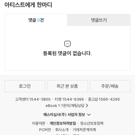
아티스트에게 한마디
댓글
0
건
댓글쓰기
등록된 댓글이 없습니다.
로그인
최근 본 상품
주문/배송
고객센터 1544-3800
티켓 1544-6399
중고샵 1566-4295
eBook 1:1문의/채팅상담
예스이십사(주) 사업자 정보
이용약관
개인정보처리방침
청소년보호정책
PC버전
회사소개
거래처관계자께