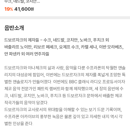
수크, 네드발, 코치안,
노바크, 푸치크 외 (Th
19
41,600
%
원
e Many Pupils of Ant
onin Dvorak - Suk, N
edbal, Fucik, Kocian
음반소개
etc)
드보르자크의 제자들 - 수크, 네드발, 코치안, 노바크, 푸치크 외
바츨라프 노이만, 리보르 페셰크, 요제프 수크, 카렐 세냐, 이반 모라베츠,
얀 파넨카 외 여러 연주자들
드보르자크와 야나체크의 삶과 사랑, 음악을 다룬 수프라폰의 탁월한 앤솔
리지의 대성공에 힘입어, 이번에는 드보르자크의 제자를 폭넓게 조망한 특
별한 앤솔로지가 만들어졌다. 이번에도 BBC 클래식 라디오 프로듀서이자
체코 음악 전문가인 패트릭 램버트와 함께 제작했으며, 세 장의 음반에 수
크, 네드발, 코치안, 노바크, 푸치크 등 드보르자크 문하에서 배출한 체코
작곡가들의 음악이 담겼다.
드보르자크의 교사로서의 위대함을 이해할 수 있는 보기 드문 기록이며,
수프라폰 아카이브의 풍부한 녹음은 물론 깊이 있고 자세한 내지 역시 각
별한 인상을 준다.