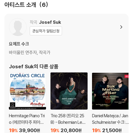
아티스트 소개
6
작곡
Josef Suk
관심작가 알림신청
요제프 수크
바이올린 연주자, 작곡가
Josef Suk
의 다른 상품
Hermitage Piano Tri
Trio 258 (트리오 25
Daniel Matejca / Jan
o (에르미타주 피아노
8) - Bohemian Lega
Schulmeister 수크:
트리오) - Dvorak’s Ci
cy - Piano Trios by S
바이올린과 피아노를
19
39,900
19
20,800
19
21,500
%
%
%
원
원
원