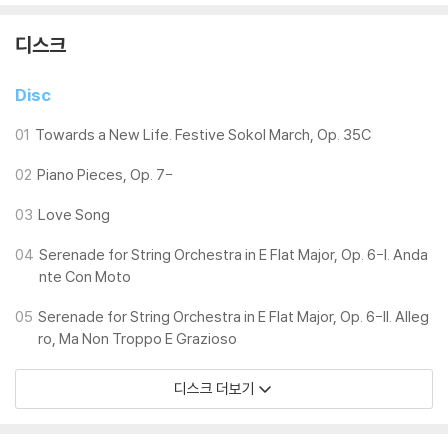
디스크
Disc
01
Towards a New Life. Festive Sokol March, Op. 35C
02
Piano Pieces, Op. 7-
03
Love Song
04
Serenade for String Orchestra in E Flat Major, Op. 6-I. Anda
nte Con Moto
05
Serenade for String Orchestra in E Flat Major, Op. 6-II. Alleg
ro, Ma Non Troppo E Grazioso
디스크 더보기