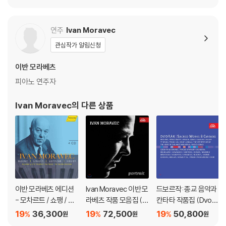
rcle [SACD Hybrid]
metana, Dvorak, Su
위한 네 개의 소품 / 마
k
르티누: 체코 랩소디 외
(Suk: Four Pieces /
연주
Ivan Moravec
Martinu: Czech Rha
관심작가 알림신청
psody etc.)
이반 모라베츠
피아노 연주자
Ivan Moravec
의 다른 상품
이반 모라베츠 에디션
Ivan Moravec 이반 모
드보르작: 종교 음악과
- 모차르트 / 쇼팽 / 야
라베츠 작품 모음집 (P
칸타타 작품집 (Dvora
나체크 / 하이든 (Ivan
ortrait)
k: Sacred Works & C
19
36,300
19
72,500
19
50,800
%
%
%
원
원
원
Moravec Edition - M
antatas)