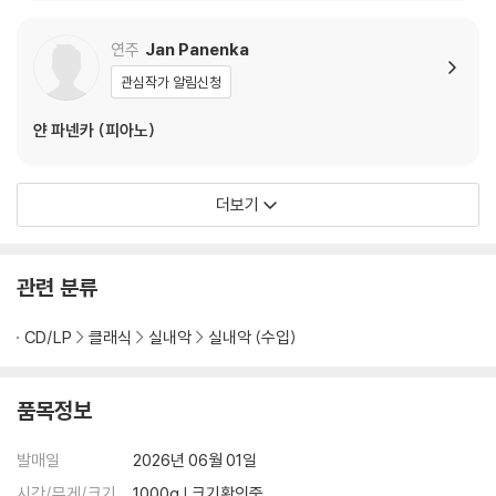
ozart / Chopin / Jan
acek / Haydn)
연주
Jan Panenka
관심작가 알림신청
얀 파넨카 (피아노)
더보기
관련 분류
CD/LP
클래식
실내악
실내악 (수입)
품목정보
발매일
2026년 06월 01일
시간/무게/크기
1000g | 크기확인중