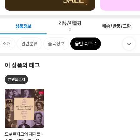
리뷰/한줄평
상품정보
배송/반품/교환
0
 소개
관련분류
품목정보
음반 속으로
이 상품의 태그
#앤솔로지
드보르자크의 제자들 -