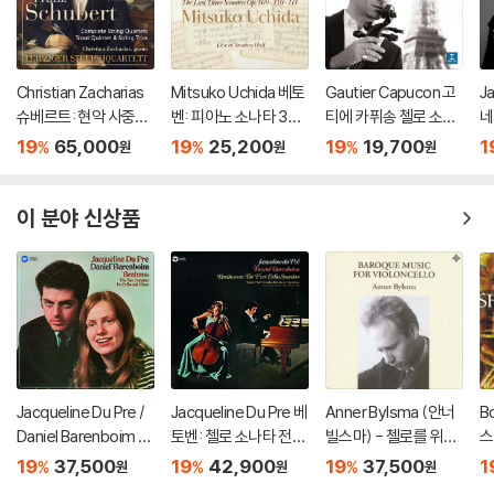
Christian Zacharias
Mitsuko Uchida 베토
Gautier Capucon 고
J
슈베르트: 현악 사중주
벤: 피아노 소나타 30-
티에 카퓌송 첼로 소품
네
전곡 외 (Schubert: C
32번 (Beethoven: Pi
집 (Emotions)
개
19
65,000
19
25,200
19
19,700
1
%
%
%
원
원
원
omplete String Quar
ano Sonatas Opp 10
St
tets, Trout Quintet
9 110 & 111)
& String Trios)
이 분야 신상품
Jacqueline Du Pre /
Jacqueline Du Pre 베
Anner Bylsma (안너
B
Daniel Barenboim 브
토벤: 첼로 소나타 전집
빌스마) - 첼로를 위한
스
람스: 첼로 소나타 (Bra
(Beethoven: Cello S
바로크 음악 (Italian B
주 
19
37,500
19
42,900
19
37,500
1
%
%
%
원
원
원
hms: Cello Sonatas
onata Complete Wo
aroque Cello Song
os