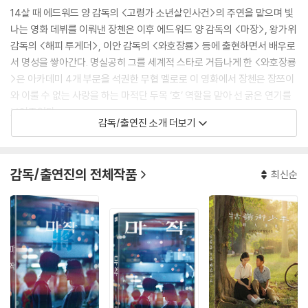
14살 때 에드워드 양 감독의 <고령가 소년살인사건>의 주연을 맡으며 빛
나는 영화 데뷔를 이뤄낸 장첸은 이후 에드워드 양 감독의 <마장>, 왕가위
감독의 <해피 투게더>, 이안 감독의 <와호장룡> 등에 출현하면서 배우로
서 명성을 쌓아간다. 명실공히 그를 세계적 스타로 거듭나게 한 <와호장룡
>은 아카데미 4개 부문을 석권한 무협 멜로로 이 영화에서 장첸은 장쯔이
와 이룰 수 없는 사랑을 하는 마적단 두목 ‘호’ 역할을 맡아 선 굵은 연기를
보여주었다.
감독/출연진 소개 더보기
장첸은 인기의 여세를 몰아 2001년에는 국내 가수 ‘브라운 아이즈’의 뮤직
비디오에 출연하기도 했었는데, <와호장룡>으로 스타덤에 오른 장첸과
감독/출연진의 전체작품
최신순
국내 인기 여배우 김현주가 엮어가는 슬픈 러브 스토리를 담은 이 뮤직 비
디오는 왕가위가 직접 편집을 맡아 화제가 되었으며 음악채널 MTV KOR
EA가 선정한 역대 최고 뮤직비디오로 선정되기도 했었다.