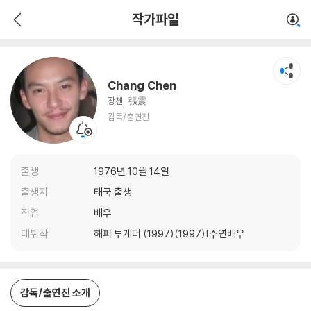
Chang Chen
작가파일
감독/출연진
Chang Chen
장첸
張震
감독/출연진
출생
1976년 10월 14일
출생지
태국 출생
직업
배우
데뷔작
해피 투게더 (1997)(1997)|주연배우
감독/출연진 소개