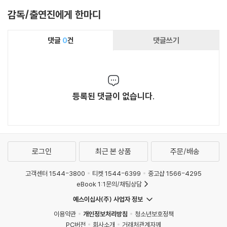
감독/출연진에게 한마디
댓글
0
건
댓글쓰기
등록된 댓글이 없습니다.
로그인
최근 본 상품
주문/배송
고객센터 1544-3800
티켓 1544-6399
중고샵 1566-4295
eBook 1:1문의/채팅상담
예스이십사(주) 사업자 정보
이용약관
개인정보처리방침
청소년보호정책
PC버전
회사소개
거래처관계자께