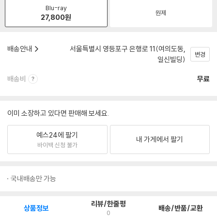
Blu-ray
원제
27,800
원
배송안내
서울특별시 영등포구 은행로 11(여의도동,
변경
일신빌딩)
배송비
무료
이미 소장하고 있다면 판매해 보세요.
예스24에 팔기
내 가게에서 팔기
바이백 신청 불가
국내배송만 가능
리뷰/한줄평
상품정보
배송/반품/교환
0