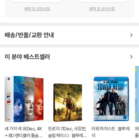
혜택 및 유의사항
혜택 및 유의사항
배송/반품/교환 안내
이 분야 베스트셀러
세 가지 색 (6Disc, 4K
트로이 (1Disc, 극장판,
타워 하이스트 : 블루레
퍼
+ BD 렌티큘러 풀슬립
슬립케이스) : 블루레
이
풀