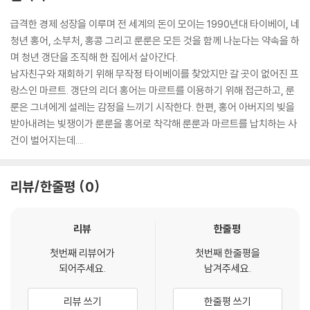
급격한 경제 성장을 이루며 전 세계의 돈이 모이는 1990년대 타이베이, 네
청년 홍어, 소부처, 홍콩 그리고 룬룬은 모든 것을 함께 나눈다는 약속을 하
며 청년 갱단을 조직해 한 집에서 살아간다.
남자친구와 재회하기 위해 무작정 타이베이를 찾았지만 갈 곳이 없어진 프
랑스인 마르트. 갱단의 리더 홍어는 마르트를 이용하기 위해 접근하고, 룬
룬은 그녀에게 설레는 감정을 느끼기 시작한다. 한편, 홍어 아버지의 빚을
NOVAMEDIA / [주]디스테이션
받아내려는 빚쟁이가 룬룬을 홍어로 착각해 룬룬과 마르트를 납치하는 사
건이 벌어지는데....
리뷰/한줄평
0
리뷰
한줄평
첫번째 리뷰어가
첫번째 한줄평을
되어주세요.
남겨주세요.
리뷰 쓰기
한줄평 쓰기