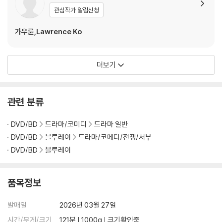
관심작가 알림신청
가우륜,Lawrence Ko
더보기
관련 분류
DVD/BD
드라마/코미디
드라마 일반
DVD/BD
블루레이
드라마/코메디/전쟁/서부
DVD/BD
블루레이
품목정보
발매일
2026년 03월 27일
시간/무게/크기
121분 | 1000g | 크기확인중