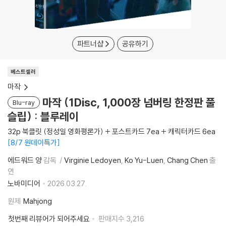
파트너샵
공유하기
베스트셀러
마작
마작 (1Disc, 1,000장 넘버링 한정판 풀
Blu-ray
슬립) : 블루레이
32p 북클릿 (정성일 영화평론가) + 포스트카드 7ea + 캐릭터카드 6ea
8/7 원데이특가
에드워드 양
감독
Virginie Ledoyen
Ko Yu-Luen
Chang Chen
출
연
노바미디어
2026.03.27.
원제
Mahjong
첫번째 리뷰어가 되어주세요
판매지수
3,216