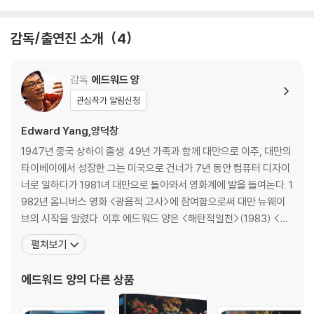
● 보너스 트랙
TRAILER (1분 8초)
감독/출연진 소개
4
● 장면 선택
감독
에드워드 양
● 설정
관심작가 알림신청
※ 서플먼트 내용은 제작사의 사정상 변경, 추가 또는 삭제 될 수 있습니다.
Edward Yang,양덕창
1947년 중국 상하이 출생. 49년 가족과 함께 대만으로 이주, 대만의
타이베이에서 성장한 그는 미국으로 건너가 7년 동안 컴퓨터 디자이
너로 일하다가 1981녀 대만으로 돌아와서 영화계에 발을 들여논다. 1
982년 옴니버스 영화 <광음적 고사>에 참여함으로써 대만 뉴웨이
브의 시작을 알렸다. 이후 에드워드 양은 <해탄적일천>(1983) <타
이베이 스토리>(1985) <공포분자>(1986) <고령가 소년살인사건
펼쳐보기
>(1991) <독립시대>(1994) <마종>(1996) <하나 그리고 둘>(2
000) 등 총 7편의 장편영화를 남겼다. 동경 영화제와 아세아 태평양
에드워드 양
의 다른 상품
영화제 등을 휩쓴 그의