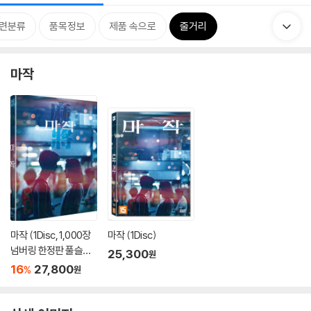
련분류
품목정보
제품 속으로
줄거리
마작
마작 (1Disc, 1,000장
마작 (1Disc)
넘버링 한정판 풀슬립)
25,300
원
: 블루레이
16
27,800
%
원