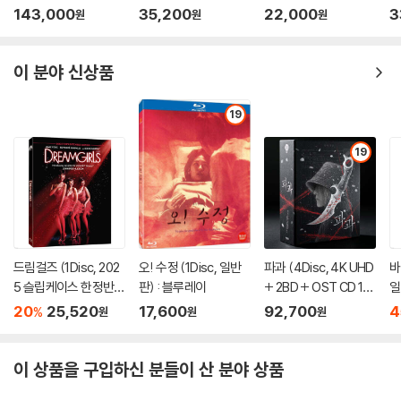
트릴로지 박스 한정판)
이
한
143,000
35,200
22,000
3
원
원
원
: 블루레이
이 분야 신상품
19
19
드림걸즈 (1Disc, 202
오! 수정 (1Disc, 일반
파과 (4Disc, 4K UHD
바
5 슬립케이스 한정반 B
판) : 블루레이
+ 2BD + OST CD 15
일
D) : 블루레이
00장 한정 스틸북 한정
20
25,520
17,600
92,700
4
%
원
원
원
판) : 블루레이
이 상품을 구입하신 분들이 산 분야 상품