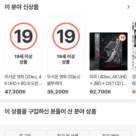
이 분야 신상품
19
무서운 영화 (2Disc, 4
무서운 영화 (1Disc) :
파과 (4Disc, 4K UHD
장
K UHD + BD 초도한정
블루레이
+ 2BD + OST CD 15
6
슬립케이스) : 블루레
00장 한정 스틸북 한정
47,300
35,200
92,700
6
원
원
원
이
판) : 블루레이
이 상품을 구입하신 분들이 산 분야 상품
로그인
최근 본 상품
주문/배송