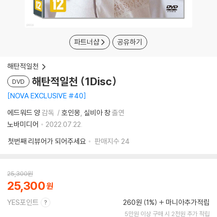
파트너샵
공유하기
해탄적일천
해탄적일천 (1Disc)
DVD
NOVA EXCLUSIVE #40
에드워드 양
감독
호인몽
실비아 창
출연
노바미디어
2022.07.22.
첫번째 리뷰어가 되어주세요
판매지수
24
25,300
원
25,300
YES포인트
260원 (1%)
마니아추가적립
5만원 이상 구매 시 2천원 추가 적립