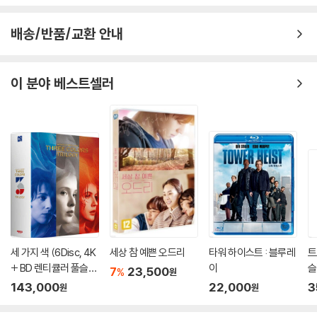
배송/반품/교환 안내
이 분야 베스트셀러
세 가지 색 (6Disc, 4K
세상 참 예쁜 오드리
타워 하이스트 : 블루레
트
+ BD 렌티큘러 풀슬립
이
슬
7
23,500
%
원
트릴로지 박스 한정판)
이
143,000
22,000
3
원
원
: 블루레이