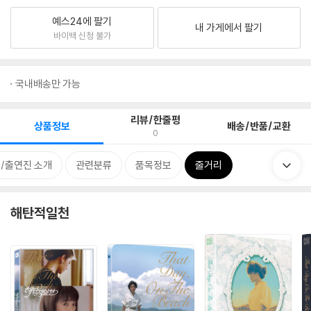
예스24에 팔기
내 가게에서 팔기
바이백 신청 불가
국내배송만 가능
리뷰/한줄평
상품정보
배송/반품/교환
0
/출연진 소개
관련분류
품목정보
줄거리
해탄적일천