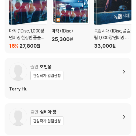
마작 (1Disc, 1,000장
마작 (1Disc)
독립시대 (1Disc, 풀슬
넘버링 한정판 풀슬립)
립 1,000장 넘버링 한
25,300
원
: 블루레이
정판) : 블루레이
16
27,800
33,000
%
원
원
출연
호인몽
관심작가 알림신청
Terry Hu
출연
실비아 창
관심작가 알림신청