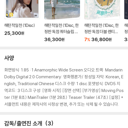
해탄적일천 (1Disc)
해탄적일천 (1Disc, 한
해탄적일천 (1Disc, 한
해
정판 독점 쿼터슬립 스
정판 독점 더블 렌티큘
정
25,300
원
틸북) : 블루레이
러 풀슬립 스틸북) : 블
북
36,300
7
36,800
3
%
원
원
루레이
사양
화면방식: 1.85 : 1 Anamorphic Wide Screen 오디오 트랙: Mandarin
Dolby Digital 2.0 Commentary: 영화평론가/ 정성일 자막: Korean, E
nglish, Traditional Chinese 디스크 수량: 1 disc 포맷방식: DVD5 지
역코드: 3 디스크 구성: [영화 시작] [장면 선택] [부가영상] Moving Pos
ter (1분 8초) MainTrailer (1분 28초) Teaser Trailer (47초) [설정] *
서플먼트 내용은 제작사의 사정상 변경, 추가 또는 삭제 될 수 있습니다.
감독/출연진 소개
3