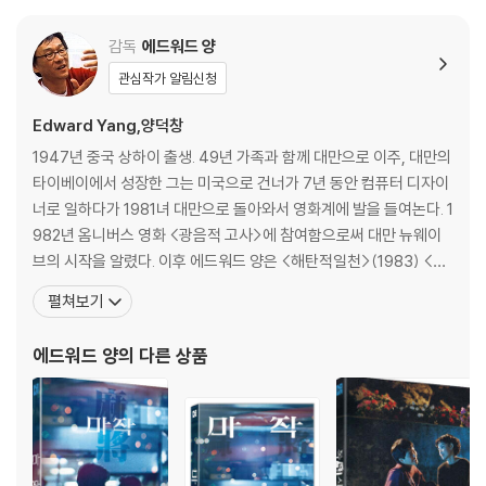
감독
에드워드 양
관심작가 알림신청
Edward Yang,양덕창
1947년 중국 상하이 출생. 49년 가족과 함께 대만으로 이주, 대만의
타이베이에서 성장한 그는 미국으로 건너가 7년 동안 컴퓨터 디자이
너로 일하다가 1981녀 대만으로 돌아와서 영화계에 발을 들여논다. 1
982년 옴니버스 영화 <광음적 고사>에 참여함으로써 대만 뉴웨이
브의 시작을 알렸다. 이후 에드워드 양은 <해탄적일천>(1983) <타
이베이 스토리>(1985) <공포분자>(1986) <고령가 소년살인사건
펼쳐보기
>(1991) <독립시대>(1994) <마종>(1996) <하나 그리고 둘>(2
000) 등 총 7편의 장편영화를 남겼다. 동경 영화제와 아세아 태평양
에드워드 양
의 다른 상품
영화제 등을 휩쓴 그의