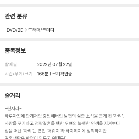
관련 분류
DVD/BD
드라마/코미디
품목정보
발매일
2022년 07월 22일
시간/무게/크기
166분 | 크기확인중
줄거리
-린자리-
하루아침에 안개처럼 증발해버린 남편의 실종 소식을 듣게 된 ‘자리’.
사랑을 포기하고 정략결혼을 택한 오빠의 불행한 인생을 지켜보다
집을 떠난 ‘자리’는 연인 ‘더웨이’와 타이페이에 정착하지만
결혼생활은 한없이 외롭고 위태롭다.