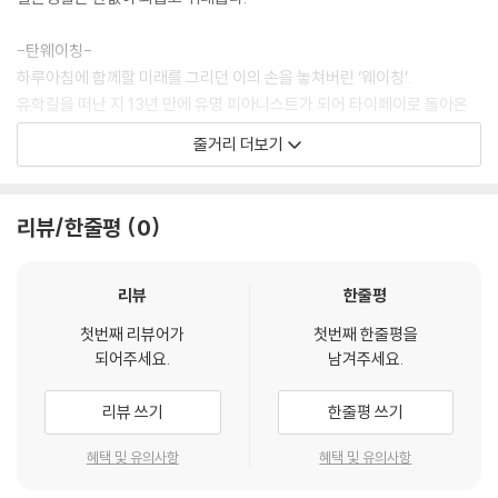
-탄웨이칭-
하루아침에 함께할 미래를 그리던 이의 손을 놓쳐버린 ‘웨이칭’.
유학길을 떠난 지 13년 만에 유명 피아니스트가 되어 타이페이로 돌아온
다.
줄거리 더보기
귀국 공연을 몇 시간 앞둔 그녀에게 옛 연인의 동생 ‘자리’가 찾아온다.
“그날 해변에서 사고가 있었어”
리뷰/한줄평
0
어느덧 소녀에서 여인이 되어 만난 두 사람은
간절할수록 잡을 수 없었던 사랑과
리뷰
한줄평
행복을 바랐던 지난날을 돌아보는데…
첫번째 리뷰어가
첫번째 한줄평을
되어주세요.
남겨주세요.
“많은 시간이 흐른 뒤에야 새로 시작하는 기분이야.”
리뷰 쓰기
한줄평 쓰기
혜택 및 유의사항
혜택 및 유의사항