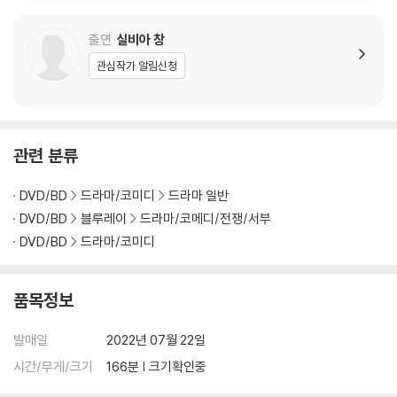
출연
실비아 창
관심작가 알림신청
관련 분류
DVD/BD
드라마/코미디
드라마 일반
DVD/BD
블루레이
드라마/코메디/전쟁/서부
DVD/BD
드라마/코미디
품목정보
발매일
2022년 07월 22일
시간/무게/크기
166분 | 크기확인중