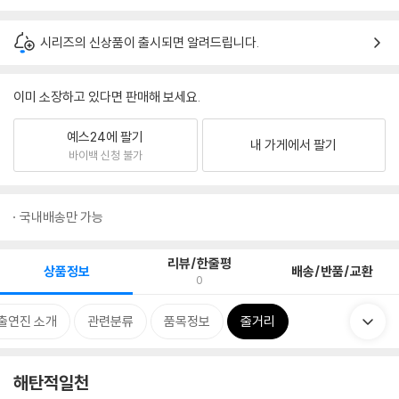
시리즈의 신상품이 출시되면 알려드립니다.
이미 소장하고 있다면 판매해 보세요.
예스24에 팔기
내 가게에서 팔기
바이백 신청 불가
국내배송만 가능
리뷰/한줄평
상품정보
배송/반품/교환
0
출연진 소개
관련분류
품목정보
줄거리
해탄적일천