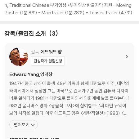
h, Traditional Chinese
부가영상
*부가영상 한글자막 지원 - Moving
Poster (1분 8초) - MainTrailer (1분 28초) - Teaser Trailer (47초)
감독/출연진 소개
3
감독
에드워드 양
관심작가 알림신청
Edward Yang,양덕창
1947년 중국 상하이 출생. 49년 가족과 함께 대만으로 이주, 대만의
타이베이에서 성장한 그는 미국으로 건너가 7년 동안 컴퓨터 디자이
너로 일하다가 1981녀 대만으로 돌아와서 영화계에 발을 들여논다. 1
982년 옴니버스 영화 <광음적 고사>에 참여함으로써 대만 뉴웨이
브의 시작을 알렸다. 이후 에드워드 양은 <해탄적일천>(1983) <타
이베이 스토리>(1985) <공포분자>(1986) <고령가 소년살인사건
펼쳐보기
>(1991) <독립시대>(1994) <마종>(1996) <하나 그리고 둘>(2
000) 등 총 7편의 장편영화를 남겼다. 동경 영화제와 아세아 태평양