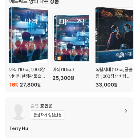
에드워드 양
의 다른 상품
영화제 등을 휩쓴 그의
마작 (1Disc, 1,000장
마작 (1Disc)
독립시대 (1Disc, 풀슬
넘버링 한정판 풀슬립)
립 1,000장 넘버링 한
25,300
원
: 블루레이
정판) : 블루레이
16
27,800
33,000
%
원
원
출연
호인몽
관심작가 알림신청
Terry Hu