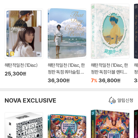
해탄적일천 (1Disc)
해탄적일천 (1Disc, 한
해탄적일천 (1Disc, 한
해
정판 독점 쿼터슬립 스
정판 독점 더블 렌티큘
정
25,300
원
틸북) : 블루레이
러 풀슬립 스틸북) : 블
북
36,300
7
36,800
3
%
원
원
루레이
NOVA EXCLUSIVE
알림신청