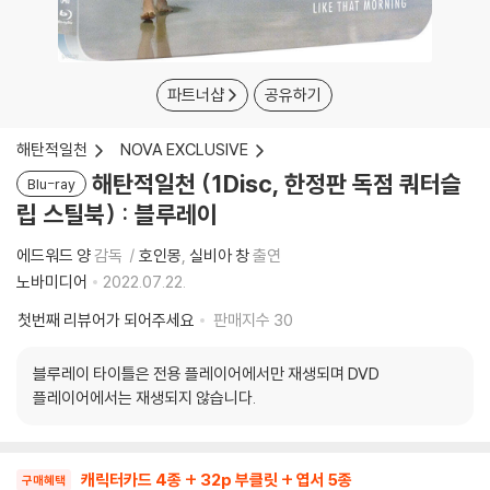
파트너샵
공유하기
해탄적일천
NOVA EXCLUSIVE
해탄적일천 (1Disc, 한정판 독점 쿼터슬
Blu-ray
립 스틸북) : 블루레이
에드워드 양
감독
호인몽
실비아 창
출연
노바미디어
2022.07.22.
첫번째 리뷰어가 되어주세요
판매지수
30
블루레이 타이틀은 전용 플레이어에서만 재생되며 DVD
플레이어에서는 재생되지 않습니다.
캐릭터카드 4종 + 32p 부클릿 + 엽서 5종
구매혜택