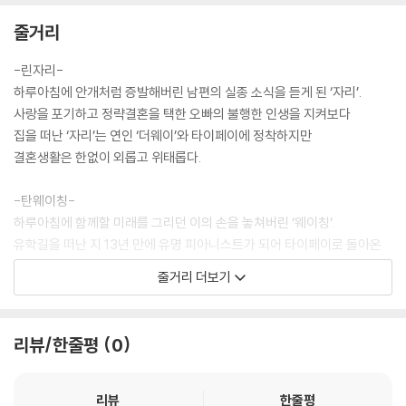
줄거리
-린자리-
하루아침에 안개처럼 증발해버린 남편의 실종 소식을 듣게 된 ‘자리’.
사랑을 포기하고 정략결혼을 택한 오빠의 불행한 인생을 지켜보다
집을 떠난 ‘자리’는 연인 ‘더웨이’와 타이페이에 정착하지만
결혼생활은 한없이 외롭고 위태롭다.
-탄웨이칭-
하루아침에 함께할 미래를 그리던 이의 손을 놓쳐버린 ‘웨이칭’.
유학길을 떠난 지 13년 만에 유명 피아니스트가 되어 타이페이로 돌아온
다.
줄거리 더보기
귀국 공연을 몇 시간 앞둔 그녀에게 옛 연인의 동생 ‘자리’가 찾아온다.
“그날 해변에서 사고가 있었어”
리뷰/한줄평
0
어느덧 소녀에서 여인이 되어 만난 두 사람은
간절할수록 잡을 수 없었던 사랑과
리뷰
한줄평