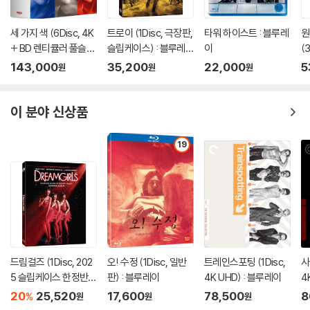
세 가지 색 (6Disc, 4K
트로이 (1Disc, 극장판,
타워 하이스트 : 블루레
원
+ BD 렌티큘러 풀슬립
슬립케이스) : 블루레
이
(
트릴로지 박스 한정판)
이
D
143,000
35,200
22,000
5
원
원
원
: 블루레이
한
이 분야 신상품
19
드림걸즈 (1Disc, 202
오! 수정 (1Disc, 일반
트레인스포팅 (1Disc,
사
5 슬립케이스 한정반 B
판) : 블루레이
4K UHD) : 블루레이
4
D) : 블루레이
20
25,520
17,600
78,500
8
%
원
원
원