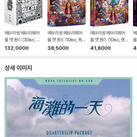
에브리씽 에브리웨어
에브리씽 에브리웨어
에브리씽 에브리웨어
에
올 앳 원스 (3Disc, 박
올 앳 원스 (1Disc, 쿼터
올 앳 원스 (1Disc, 렌티
올
스세트 스틸북 500장
슬립 스틸북 300장 한
큘러 풀슬립 스틸북 1,2
립
132,000
38,500
41,800
4
원
원
원
한정판) : 블루레이
정판) : 블루레이
00장 한정판) : 블루레
정
이
상세 이미지