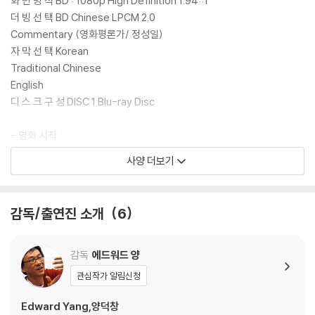
화 면 방 식 BD : 1080p High Definition 1.94::1
더 빙 선 택 BD Chinese LPCM 2.0
Commentary (영화평론가/ 정성일)
자 막 선 택 Korean
Traditional Chinese
English
디 스 크 구 성 DISC 1 Blu-ray Disc
- 영화 시작
사양 더보기
- 장면 선택
- 부가영상
감독/출연진 소개
6
Trailer (1분 52초)
- 설정
감독
에드워드 양
관심작가 알림신청
※ 서플먼트 내용은 제작사의 사정상 변경, 추가 또는 삭제 될 수 있습니다.
Edward Yang,양덕창