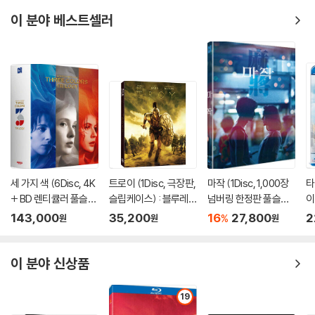
이 분야 베스트셀러
세 가지 색 (6Disc, 4K
트로이 (1Disc, 극장판,
마작 (1Disc, 1,000장
타
+ BD 렌티큘러 풀슬립
슬립케이스) : 블루레
넘버링 한정판 풀슬립)
이
트릴로지 박스 한정판)
이
: 블루레이
143,000
35,200
16
27,800
2
%
원
원
원
: 블루레이
이 분야 신상품
19