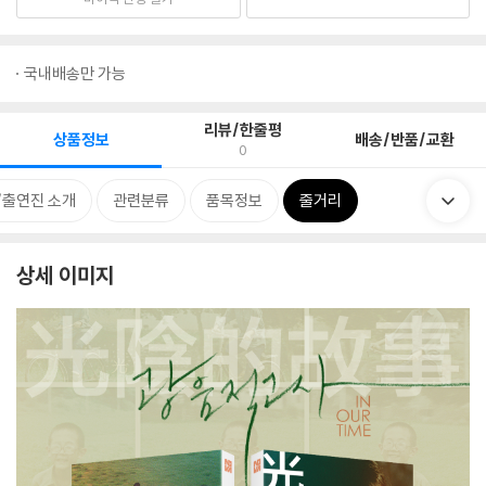
국내배송만 가능
리뷰/한줄평
상품정보
배송/반품/교환
0
/출연진 소개
관련분류
품목정보
줄거리
상세 이미지