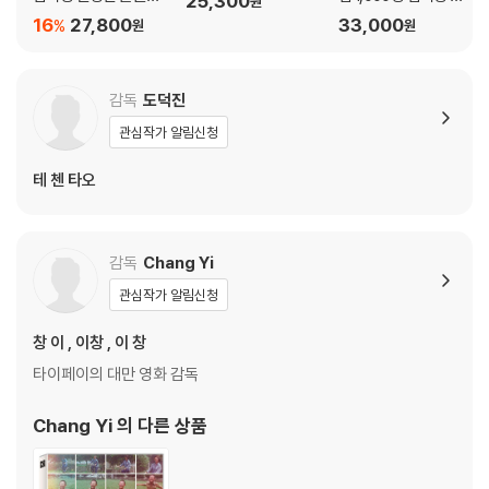
25,300
원
: 블루레이
정판) : 블루레이
16
27,800
33,000
%
원
원
감독
도덕진
관심작가 알림신청
테 첸 타오
감독
Chang Yi
관심작가 알림신청
창 이 , 이창 , 이 창
타이페이의 대만 영화 감독
Chang Yi
의 다른 상품