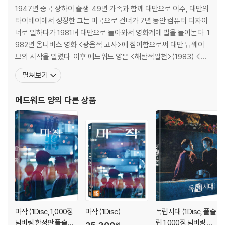
1947년 중국 상하이 출생. 49년 가족과 함께 대만으로 이주, 대만의
타이베이에서 성장한 그는 미국으로 건너가 7년 동안 컴퓨터 디자이
너로 일하다가 1981녀 대만으로 돌아와서 영화계에 발을 들여논다. 1
982년 옴니버스 영화 <광음적 고사>에 참여함으로써 대만 뉴웨이
브의 시작을 알렸다. 이후 에드워드 양은 <해탄적일천>(1983) <타
이베이 스토리>(1985) <공포분자>(1986) <고령가 소년살인사건
펼쳐보기
>(1991) <독립시대>(1994) <마종>(1996) <하나 그리고 둘>(2
000) 등 총 7편의 장편영화를 남겼다. 동경 영화제와 아세아 태평양
에드워드 양
의 다른 상품
영화제 등을 휩쓴 그의
마작 (1Disc, 1,000장
마작 (1Disc)
독립시대 (1Disc, 풀슬
넘버링 한정판 풀슬립)
립 1,000장 넘버링 한