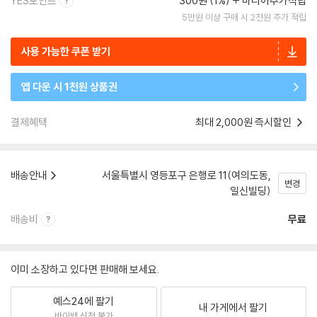
YES포인트
300원 (1%)
마니아추가적립
5만원 이상 구매 시 2천원 추가 적립
사용 가능한 쿠폰 받기
앱 다운 시 1천원 상품권
결제혜택
최대 2,000원 즉시할인
배송안내
서울특별시 영등포구 은행로 11(여의도동,
변경
일신빌딩)
배송비
무료
이미 소장하고 있다면 판매해 보세요.
예스24에 팔기
내 가게에서 팔기
바이백 신청 불가