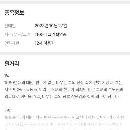
품목정보
발매일
2023년 10월 27일
시간/무게/크기
110분 | 크기확인중
연령제한
12세 이용가
줄거리
1막
1960년대의 대만. 친구가 없는 마우는 그의 상상 속에 갇혀 지낸다. 그는
샤오 펜(Hsiao Fen)이라는 소녀와 친구가 되지만 펜은 그녀의 부모님과
외국으로 이민을 가고, 마우는 그의 공룡 장난감과 함께 외로이 남는다.
2막
1960년대의 대만. 샤오 펜은 농구선수가 되고싶어 하는 유난히 키가 작은
남자친구를 둔 사춘기 소녀이다. 펜은 자신의 집에 하숙 하는 대학생오빠