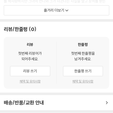
를 짝사랑하지만 그녀의 언니와 그가 사귄다는 사실을 알고 상처를 받는
다.
줄거리 더보기
3막
1970년대의 대만. 두는 꿈과 현실속을 헤매는 대학생이다. 그는 항상 그의
리뷰/한줄평
0
삶이 꽉 막혔다고 생각한다. 마침내 그는 그의 꿈을 수영대회에서 찾는다.
4막
리뷰
한줄평
1980년대의 대만. 젊은 한 쌍의 연인이 아파트로 이사를 온다. 그의 아내
첫번째 리뷰어가
첫번째 한줄평을
는 새 직장에 나가기 시작한다. 그러던 어느날 아침, 그들은 서로를 알아보
되어주세요.
남겨주세요.
지 못하게 되는데..
리뷰 쓰기
한줄평 쓰기
혜택 및 유의사항
혜택 및 유의사항
배송/반품/교환 안내