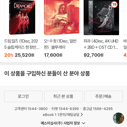
19
드림걸즈 (1Disc, 202
오! 수정 (1Disc, 일반
파과 (4Disc, 4K UHD
바
5 슬립케이스 한정반 B
판) : 블루레이
+ 2BD + OST CD 15
일
D) : 블루레이
00장 한정 스틸북 한정
20
25,520
17,600
92,700
4
%
원
원
원
판) : 블루레이
이 상품을 구입하신 분들이 산 분야 상품
로그인
최근 본 상품
주문/배송
고객센터 1544-3800
티켓 1544-6399
중고샵 1566-4295
eBook 1:1문의/채팅상담
예스이십사(주) 사업자 정보