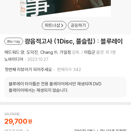
파트너샵
공유하기
광음적고사 (1Disc, 풀슬립) : 블루레이
Blu-ray
에드워드 양
도덕진
Chang Yi
가일정
감독
이립군
출연
외 1명
노바미디어
2023.10.27.
첫번째 리뷰어가 되어주세요
판매지수
342
블루레이 타이틀은 전용 플레이어에서만 재생되며 DVD
플레이어에서는 재생되지 않습니다.
29,700
원
29,700