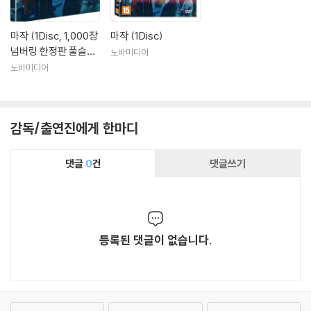
마작 (1Disc, 1,000장
마작 (1Disc)
넘버링 한정판 풀슬립)
노바미디어
: 블루레이
노바미디어
감독/출연진에게 한마디
댓글
0
건
댓글쓰기
등록된 댓글이 없습니다.