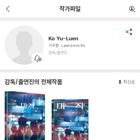
Ko Yu-Luen
작가파일
감독/출연진
Ko Yu-Luen
가우륜
Lawrence Ko
감독/출연진
감독/출연진의 전체작품
최신순