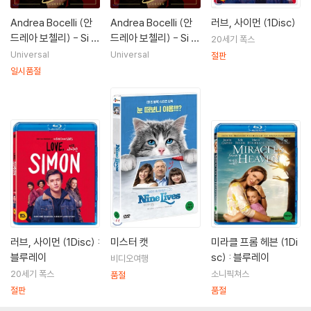
엘렉트라(2005)|엘렉트라
킹덤(2007)|재닛 메이스
Andrea Bocelli (안
Andrea Bocelli (안
러브, 사이먼 (1Disc)
주노(2007)|바네사 로링
드레아 보첼리) - Si F
드레아 보첼리) - Si F
20세기 폭스
캐치 앤 릴리즈(2007)|주연배우
orever (The Diamo
orever [The Diamo
Universal
Universal
절판
더 고스트 오브 걸프렌즈 패스트(2009)|주연배우
nd Edition)
nd Edition]
일시품절
러브, 사이먼 (1Disc) :
미스터 캣
미라클 프롬 헤븐 (1Di
블루레이
sc) : 블루레이
비디오여행
20세기 폭스
소니픽쳐스
품절
절판
품절