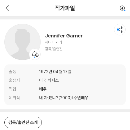
Jennifer Garner
작가파일
감독/출연진
Jennifer Garner
제니퍼 가너
감독/출연진
출생
1972년 04월 17일
출생지
미국 텍사스
직업
배우
데뷔작
내 차 봤냐?(2000)|주연배우
감독/출연진 소개