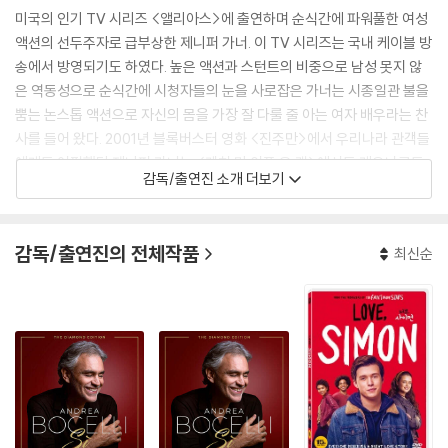
미국의 인기 TV 시리즈 <앨리아스>에 출연하며 순식간에 파워풀한 여성
액션의 선두주자로 급부상한 제니퍼 가너. 이 TV 시리즈는 국내 케이블 방
송에서 방영되기도 하였다. 높은 액션과 스턴트의 비중으로 남성 못지 않
은 역동성으로 순식간에 시청자들의 눈을 사로잡은 가너는 시종일관 불을
뿜는 논스톱 액션으로 자신의 몸을 가장 잘 다룰 줄 아는 여자 배우라는 찬
사를 들어 왔다. 2001년 블록버스터 영화 <진주만>에서 우리나라 관객들
에게도 어필했던 제니퍼 가너는 <캐치 미 이프 유 캔>에서도 레오나르도
감독/출연진 소개 더보기
디카프리오를 유혹하는 아찔한 섹시미를 선보이며 명쾌한 연기와 완벽한
역할 소화로 자신의 매력을 십분 발휘했다. 이어 마블 코믹스 원작 <데어
데블>에서 보는 이의 눈을 단번에 사로잡는 관능과 지적인 여신의 모습,
감독/출연진의 전체작품
최신순
강한 액션을 펼치는 전사적 이미지를 동시에 자신의 모든 장기를 유감없이
내보이며 또 한명의 스타탄생을 예고했다.
[필모그래피]
내 차 봤냐?(2000)|주연배우
데어데블(2003)|엘렉트라
완벽한 그녀에게 딱한가지없는것(2004)|제나