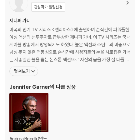
관심작가 알림신청
제니퍼 가너
미국의 인기 TV 시리즈 <앨리아스>에 출연하며 순식간에 파워풀한
여성 액션의 선두주자로 급부상한 제니퍼 가너. 이 TV 시리즈는 국내
케이블 방송에서 방영되기도 하였다. 높은 액션과 스턴트의 비중으로
남성 못지 않은 역동성으로 순식간에 시청자들의 눈을 사로잡은 가너
는 시종일관 불을 뿜는 논스톱 액션으로 자신의 몸을 가장 잘 다룰 줄
아는 여자 배우라는 찬사를 들어 왔다. 2001년 블록버스터 영화 <진
펼쳐보기
주만>에서 우리나라 관객들에게도 어필했던 제니퍼 가너는 <캐치
미 이프 유 캔>에서도 레오나르도 디카프리오를 유혹하는 아찔한 섹
Jennifer Garner
의 다른 상품
시미를 선보이며 명쾌한 연기와 완벽한 역할 소화로 자
Andrea Bocelli (안드