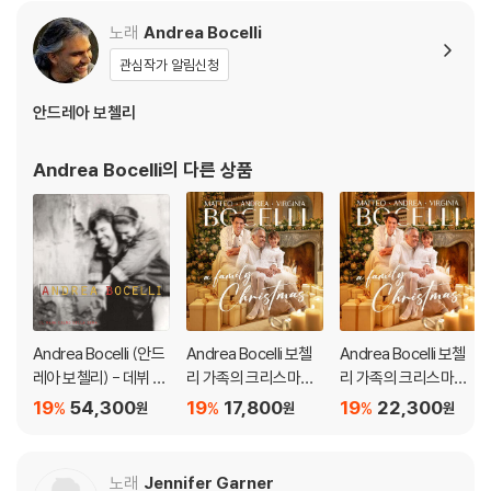
노래
Andrea Bocelli
관심작가 알림신청
안드레아 보첼리
Andrea Bocelli
의 다른 상품
Andrea Bocelli (안드
Andrea Bocelli 보첼
Andrea Bocelli 보첼
레아 보첼리) - 데뷔 앨
리 가족의 크리스마스
리 가족의 크리스마스
범 Il Mare Calmo Dell
음악 모음집 - 안드레
음악 모음집 - 안드레
19
54,300
19
17,800
19
22,300
%
%
%
원
원
원
a Sera [LP]
아 보첼리 (A Family C
아 보첼리 (A Family C
hristmas)
hristmas)
노래
Jennifer Garner