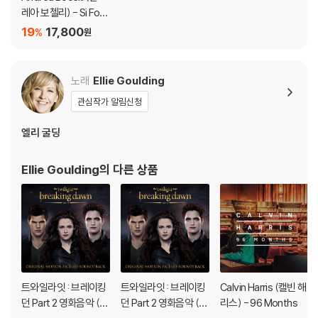
레아 보첼리) - Si Fore
ver [The Diamond E
19
17,800
%
원
dition]
노래
Ellie Goulding
관심작가 알림신청
엘리 굴딩
Ellie Goulding
의 다른 상품
트와일라잇 : 브레이킹
트와일라잇 : 브레이킹
Calvin Harris (캘빈 해
던 Part 2 영화음악 (T
던 Part 2 영화음악 (T
리스) - 96 Months