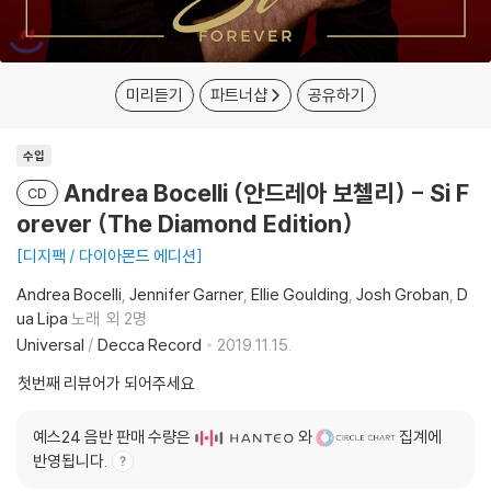
미리듣기
파트너샵
공유하기
수입
Andrea Bocelli (안드레아 보첼리) - Si F
CD
orever (The Diamond Edition)
디지팩 / 다이아몬드 에디션
Andrea Bocelli
Jennifer Garner
Ellie Goulding
Josh Groban
D
ua Lipa
노래
외 2명
Universal
/
Decca Record
2019.11.15.
첫번째 리뷰어가 되어주세요
예스24 음반 판매 수량은
와
집계에
반영됩니다.