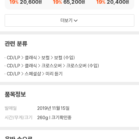
he Twilight Saga: Br
he Twilight Saga: Br
19
20,600
19
65,200
19
20,400
%
%
%
원
원
원
eaking Dawn - Part
eaking Dawn - Part
2 Soundtrack)
2 Soundtrack) [탄 컬
더보기
러 2LP]
관련 분류
CD/LP
클래식
보컬
보컬 (수입)
CD/LP
클래식
크로스오버
크로스오버 (수입)
CD/LP
스페셜샵
미리 듣기
품목정보
발매일
2019년 11월 15일
시간/무게/크기
260g | 크기확인중