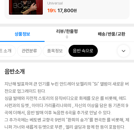
Universal
19
17,800
%
원
리뷰/한줄평
상품정보
배송/반품/교환
0
트 소개
관련분류
품목정보
음반 속으로
음반소개
지난해 발표하여 큰 인기를 누린 안드레아 보첼리의 "Si" 앨범이 새로운 버
전으로 업그레이드 된다.
싱글 발매와 자전적 스토리의 뮤직비디오로 화제를 모은
를 비롯해, 애드
시런과의 듀엣
, 아이다 가리풀리나와의
, 자신의 이상을 담은
등 기존의 9
곡에 더해서, 음반 발매 이후 녹음한 6곡을 추가로 만날 수 있다.
그 추가곡에는 베토벤 교향곡 9번의 "환희의 송가"를 편곡한
를 비롯해, 제
니퍼 가너와 새롭게 듀엣으로 부른
, 엘리 굴딩과 함께 한
등이 포함된다.