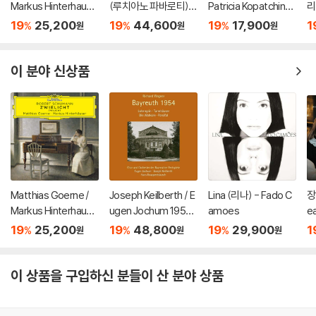
Markus Hinterhause
(루치아노 파바로티) -
Patricia Kopatchinsk
리
r 슈만: 황혼 (가곡집)
이탈리아 오페라 리마
aja 차이코프스키: 바이
a)
19
25,200
19
44,600
19
17,900
1
%
%
%
원
원
원
(Schumann: Zwielic
스터 (Tenor Arias Fr
올린 협주곡 / 스트라빈
ht)
om Italian Opera) [L
스키: 결혼 - 테오도르
P]
쿠렌치스
이 분야 신상품
Matthias Goerne /
Joseph Keilberth / E
Lina (리나) - Fado C
장
Markus Hinterhause
ugen Jochum 1954
amoes
ea
r 슈만: 황혼 (가곡집)
년 바이로이트 페스티
19
25,200
19
48,800
19
29,900
1
%
%
%
원
원
원
(Schumann: Zwielic
벌 실황 (Wagner: Bay
ht)
reuth 1954)
이 상품을 구입하신 분들이 산 분야 상품