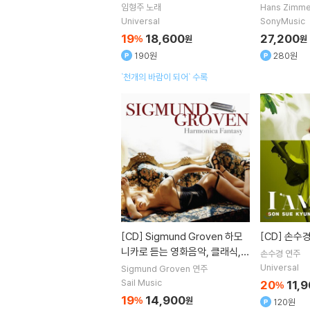
rld of Han
임형주
노래
Hans Zimme
Dimension
Universal
SonyMusic
19
18,600
27,200
%
원
원
190원
280원
`천개의 바람이 되어` 수록
[CD]
Sigmund Groven 하모
[CD]
손수경 
니카로 듣는 영화음악, 클래식,
손수경
연주
팝선율 - 지그문트 그로븐 (Har
Universal
Sigmund Groven
연주
monica Fantasy)
Sail Music
20
11,
%
19
14,900
%
원
120원