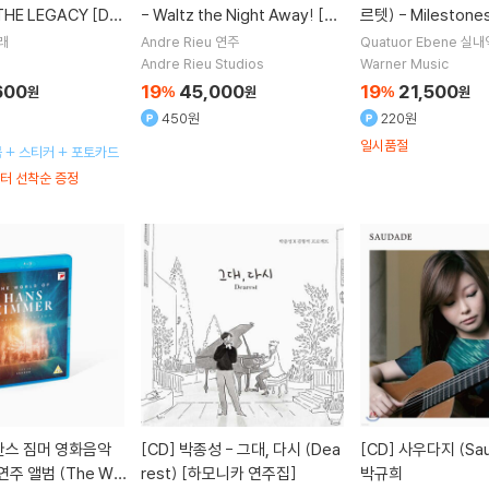
THE LEGACY [Do
- Waltz the Night Away! [DV
르텟) - Milestone
Ver.]
D]
래
Andre Rieu
연주
Quatuor Ebene
실내
Andre Rieu Studios
Warner Music
600
19
45,000
19
21,500
원
%
원
%
원
450원
220원
일시품절
북 + 스티커 + 포토카드
터 선착순 증정
[CD]
박종성 - 그대, 다시 (Dea
[CD]
사우다지 (Saudade) -
주 앨범 (The Wo
rest) [하모니카 연주집]
박규희