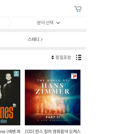
분야 선택
스테디
품절포함
[CD]
한스 짐머 영화음악 오케스