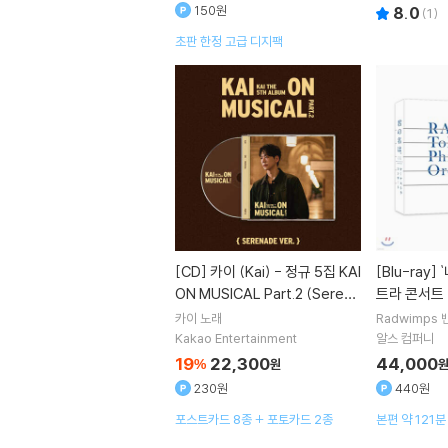
150원
8.0
(
1
)
초판 한정 고급 디지팩
[CD]
카이 (Kai) - 정규 5집 KAI
[Blu-ray]
`너의 이름은` 오케스
ON MUSICAL Part.2 (Serena
트라 콘서트 
de Ver.)
쿄필하모닉 [B
카이
노래
Radwimps
onic Orches
Kakao Entertainment
알스 컴퍼니
19
22,300
44,000
%
원
230원
440원
포스트카드 8종 + 포토카드 2종
본편 약 121분