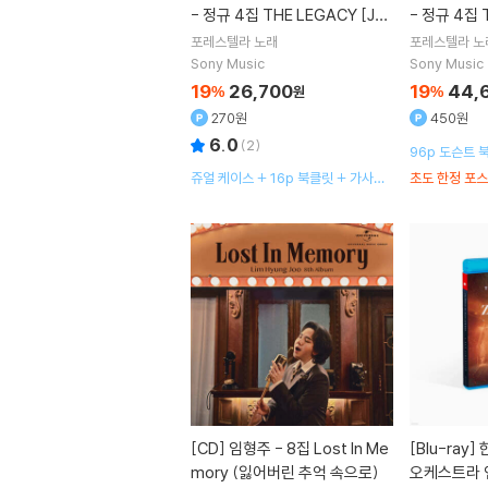
- 정규 4집 THE LEGACY [Je
- 정규 4집 
wel Ver.]
cent Book 
포레스텔라
노래
포레스텔라
노
Sony Music
Sony Music
19
26,700
19
44,
%
원
%
270원
450원
6.0
(
2
)
96p 도슨트 
쥬얼 케이스 + 16p 북클릿 + 가사지
초도 한정 포스
+ 포토카드
[CD]
임형주 - 8집 Lost In Me
[Blu-ray]
한스 짐머 영화음악
mory (잃어버린 추억 속으로)
오케스트라 연