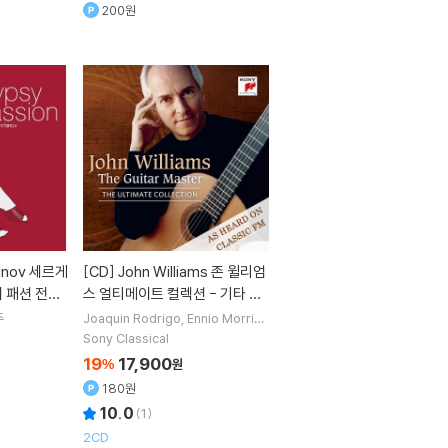
200원
[CD]
John Williams 존 윌리엄
시 패션 전곡
스 얼티메이트 컬렉션 - 기타 마
 of Gypsy
스터 (The Guitar Master: Ro
주
Joaquin Rodrigo
Ennio Morrico
ne
Francisco Tarrega
Isaac Al
drigo / Tarrega / Vivaldi / J.
Sony Classical
beniz
작곡 외 15명
S. Bach / Barrios / Albeniz /
19
17,900
%
원
Granados)
180원
10.0
(
1
)
2CD