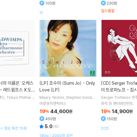
100원
230원
일시품절
의
[LP]
조수미 (Sumi Jo) - Only
[CD]
Sergei Trofanov 세르게
- 래드윔프스 X 도
Love [LP]
이 트로파노프 - 집
lu-ray]
집 (The Complete
밴드
Tokyo Philharm
Maury Yeston
Stephen Sondhe
Sergei Trofanov
연
tra
오케스트라
im
작곡
조수미
Julie Gold
노래 외
Passion)
마장뮤직앤픽처스
뮤직 쥬 엔터테인먼트
2명
19
44,600
19
14,900
원
%
원
%
원
450원
150원
5.0
(
6
)
 + 영상 특전 15분
2CD
180g / 2000장 초반