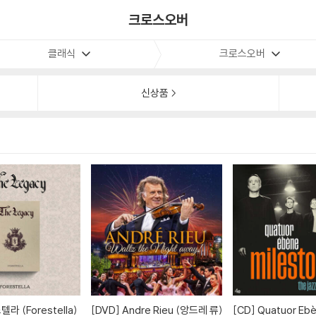
크로스오버
클래식
크로스오버
신상품
[DVD]
Andre Rieu (앙드레 류)
[CD]
Quatuor Ebène (에벤 콰