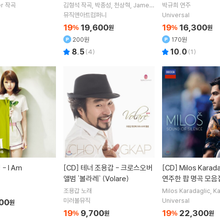
s Zimmer – A New
r
작곡
김형석
작곡
박종성
천상혁
James
박규희
연주
Kim
연주
)
뮤직앤아트컴퍼니
Universal
19
19,600
19
16,300
%
원
%
원
200원
170원
8.5
10.0
(
4
)
(
1
)
- I Am
[CD]
테너 조용갑 - 크로스오버
[CD]
Milos Karadaglic 기타로
앨범 `볼라레` (Volare)
연주한 팝 명곡 모음집
und of Silence)
조용갑
노래
Milos Karadaglic
Ka
ker
연주
12 Ensemb
미러볼뮤직
Universal
900
원
19
9,700
19
22,300
%
원
%
원