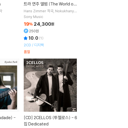
s
트라 연주 앨범 (The World of
Hans Zimmer Part II – A New
악
Hans Zimmer
작곡
Nokukhanya
Dlamini
Gan-ya Ben-gur Aksel
Dimension)
Sony Music
rod
Lisa Gerrard
노래 외 12명
19
24,300
%
원
250원
10.0
(
1
)
2CD / 디지팩
품절
[CD]
2CELLOS (투첼로스) - 6
집 Dedicated