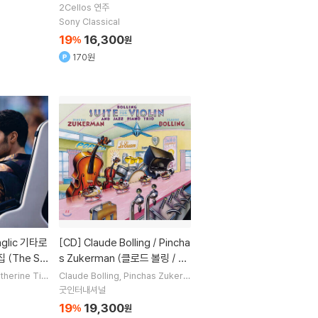
2Cellos
연주
Sony Classical
19
16,300
%
원
170원
[CD]
Claude Bolling / Pincha
 (The So
s Zukerman (클로드 볼링 / 핀
커스 주커만) - Suite For Violin
therine Tin
Claude Bolling
Pinchas Zukerm
le
실내악
an
연주
And Jazz Piano Trio
굿인터내셔널
19
19,300
%
원