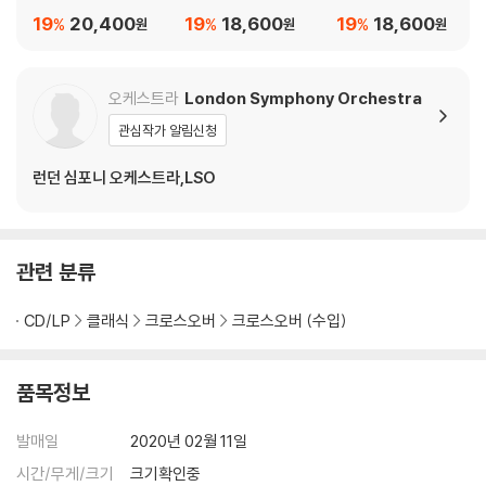
19
20,400
19
18,600
19
18,600
%
%
%
원
원
원
오케스트라
London Symphony Orchestra
관심작가 알림신청
런던 심포니 오케스트라,LSO
관련 분류
CD/LP
클래식
크로스오버
크로스오버 (수입)
품목정보
발매일
2020년 02월 11일
시간/무게/크기
크기확인중