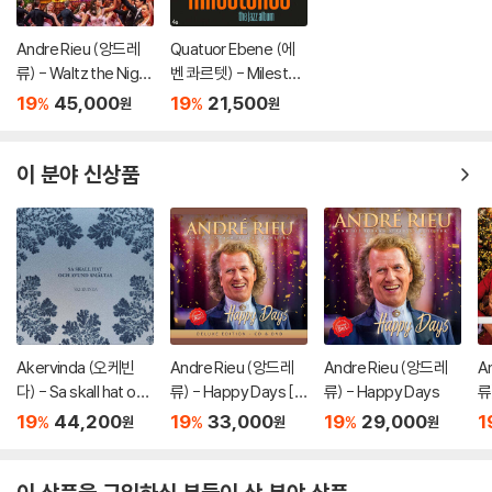
Andre Rieu (앙드레
Quatuor Ebene (에
류) - Waltz the Night
벤 콰르텟) - Mileston
Away! [DVD]
es
19
45,000
19
21,500
%
%
원
원
이 분야 신상품
Akervinda (오케빈
Andre Rieu (앙드레
Andre Rieu (앙드레
A
다) - Sa skall hat och
류) - Happy Days [C
류) - Happy Days
류)
avund smaltas [LP]
D + DVD]
+
19
44,200
19
33,000
19
29,000
1
%
%
%
원
원
원