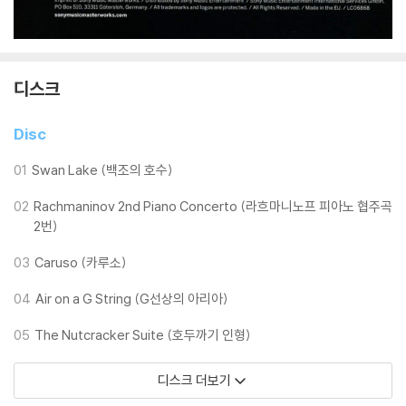
디스크
Disc
01
Swan Lake (백조의 호수)
02
Rachmaninov 2nd Piano Concerto (라흐마니노프 피아노 협주곡
2번)
03
Caruso (카루소)
04
Air on a G String (G선상의 아리아)
05
The Nutcracker Suite (호두까기 인형)
디스크 더보기