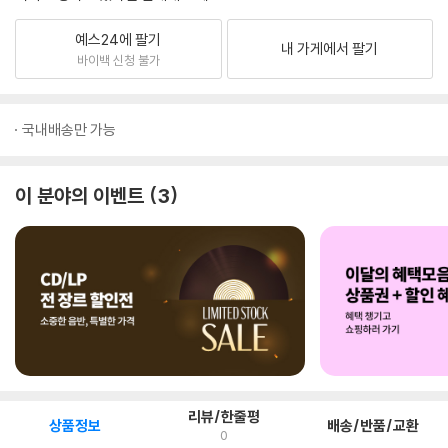
예스24에 팔기
내 가게에서 팔기
바이백 신청 불가
국내배송만 가능
이 분야의 이벤트
3
리뷰/한줄평
상품정보
배송/반품/교환
0