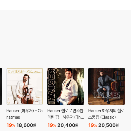
l
Hauser (하우저) - Ch
Hauser 첼로로 연주한
Hauser 하우저의 첼로
ristmas
라틴 팝 - 하우저 (The
소품집 (Classic)
Player)
19
18,600
19
20,400
19
20,500
%
%
%
원
원
원