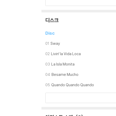
이번 [The Player]의 주역은 팝 음악계서
영화음악계의 베테랑인 편곡가 마티아스 골, 팝
디스크
케스트라가 하우저의 새로운 앨범을 풍성한 사
Disc
01
Sway
02
Livin‘ la Vida Loca
03
La Isla Monita
04
Besame Mucho
05
Quando Quando Quando