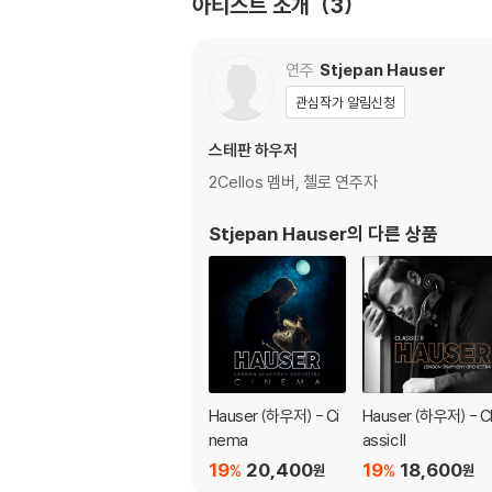
아티스트 소개
3
연주
Stjepan Hauser
관심작가 알림신청
스테판 하우저
2Cellos 멤버, 첼로 연주자
Stjepan Hauser
의 다른 상품
Hauser (하우저) - Ci
Hauser (하우저) - C
nema
assic II
19
20,400
19
18,600
%
%
원
원