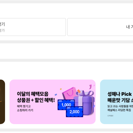
팔기
내 
불가