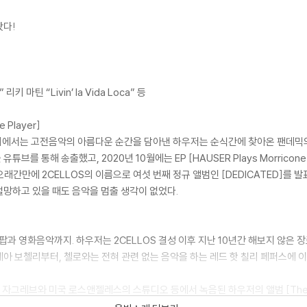
왔다!
리키 마틴 “Livin’ la Vida Loca” 등
Player]
assic]에서는 고전음악의 아름다운 순간을 담아낸 하우저는 순식간에 찾아온 팬데
브를 통해 송출했고, 2020년 10월에는 EP [HAUSER Plays Morrico
오래간만에 2CELLOS의 이름으로 여섯 번째 정규 앨범인 [DEDICATED]를 
망하고 있을 때도 음악을 멈출 생각이 없었다.
팝과 영화음악까지. 하우저는 2CELLOS 결성 이후 지난 10년간 해보지 않은
아 보첼리부터, 첼로와는 전혀 관련 없는 음악을 하는 레드 핫 칠리 페퍼스에 
 자그레브와 미국 로스앤젤레스의 스튜디오 등에서 녹음된 하우저의 앨범 [The 
enorita]에 이르기까지 미국을 비롯해 전세계적인 인기를 끈 라틴 팝이 총 12곡