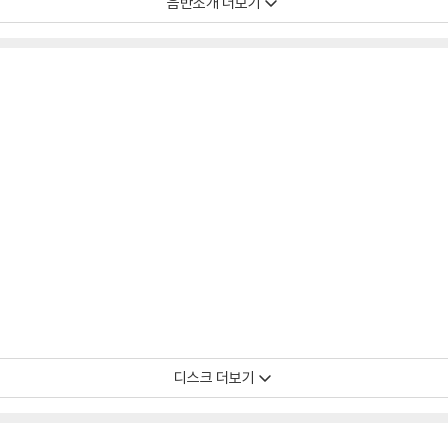
음반소개 더보기
의 풍성한 경력을 자랑하는 음악가 스티븐 머큐리오. 머큐리오가 지휘와 편곡에 참
과 고전음악 양쪽에서 빼어난 연주를 들려주는 미국의 바이올리니스트 캐럴라인 캠
운드로 채워주었다.
디스크 더보기