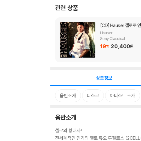
관련 상품
[CD]
Hauser 첼로로 연
Hauser
Sony Classical
19
20,400
%
원
상품정보
음반소개
디스크
아티스트 소개
음반소개
첼로의 황태자!
전세계적인 인기의 첼로 듀오 투첼로스 (2CELL