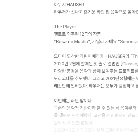
하우저 HAUSER
하우저가 신나고 흥겨운 라틴 팝 음악으로 돌아
The Player
첼로로 연주된 12곡의 작품
“Besame Mucho”, 카밀라 카베요 “Senorita” 
드디어 도착한 라틴아메리카 - HAUSER의 [The 
2020년 2월에 발매된 첫 솔로 앨범인 [Cl
다양한 풍경을 음악과 함께 보여주는 프로젝트를 유튜
모리코네를 추모했다. 그리고 2021년 8월에는 
래간만에 알려왔다. 하우저는 모두가 당황하고 절
이번에는 라틴 팝이다
그룹의 음악적 기반이라 할 수 있는 록 음악부터 
을 첼로로 연주해왔다. 고전음악 친화적인 안드레
음악적 폭 또한 넓었다.
2022년 2월부터 5월에 걸쳐 크로아티아의 수도
same Mucho]부터 비교적 최근에 발표된 [S