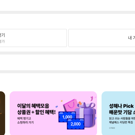
팔기
내 
불가