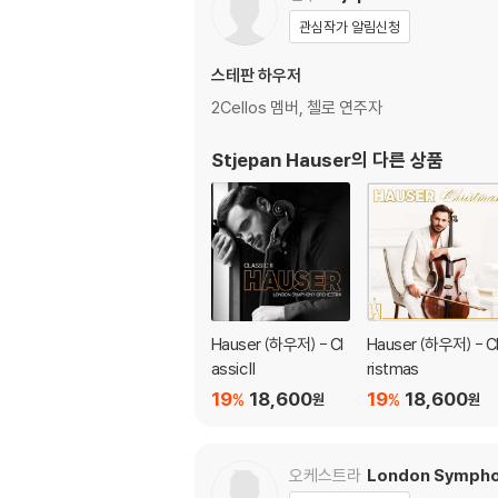
관심작가 알림신청
스테판 하우저
2Cellos 멤버, 첼로 연주자
Stjepan Hauser
의 다른 상품
Hauser (하우저) - Cl
Hauser (하우저) - C
assic II
ristmas
19
18,600
19
18,600
%
%
원
원
오케스트라
London Sympho