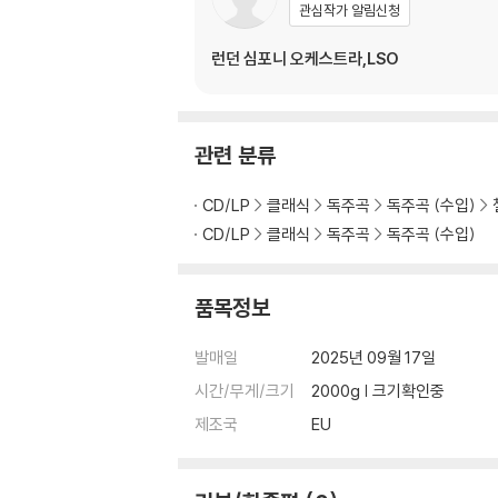
관심작가 알림신청
런던 심포니 오케스트라,LSO
관련 분류
CD/LP
클래식
독주곡
독주곡 (수입)
CD/LP
클래식
독주곡
독주곡 (수입)
품목정보
발매일
2025년 09월 17일
시간/무게/크기
2000g | 크기확인중
제조국
EU