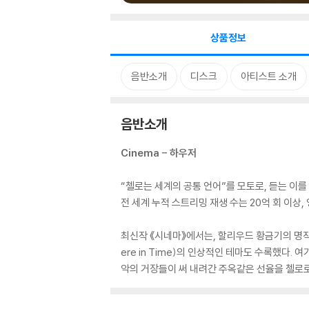
상품정보
음반소개
디스크
아티스트 소개
음반소개
Cinema - 하우저
“첼로는 세계의 공통 언어”를 모토로, 듣는 이
전 세계 누적 스트리밍 재생 수는 20억 회 이상
최신작 《시네마》에서는, 할리우드 황금기의 명작 (
ere in Time)의 인상적인 테마도 수록했다.
악의 거장들이 써 내려간 주옥같은 선율을 첼로로