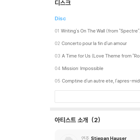
디스크
Disc
01
Writing's On The Wall (from "Spectre"
02
Concerto pour la fin d'un amour
03
A Time for Us (Love Theme from "Ro
04
Mission: Impossible
05
Comptine d'un autre ete, l'apres-mid
아티스트 소개
2
연주
Stjepan Hauser