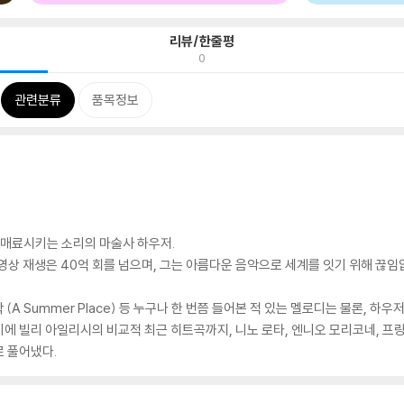
리뷰/한줄평
0
관련분류
품목정보
를 매료시키는 소리의 마술사 하우저.
, 영상 재생은 40억 회를 넘으며, 그는 아름다운 음악으로 세계를 잇기 위해 끊
A Summer Place) 등 누구나 한 번쯤 들어본 적 있는 멜로디는 물론, 하우
 여기에 빌리 아일리시의 비교적 최근 히트곡까지, 니노 로타, 엔니오 모리코네, 프
 풀어냈다.