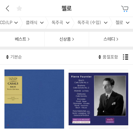
첼로
CD/LP
클래식
독주곡
독주곡 (수입)
첼로
베스트
신상품
스테디
기본순
품절포함