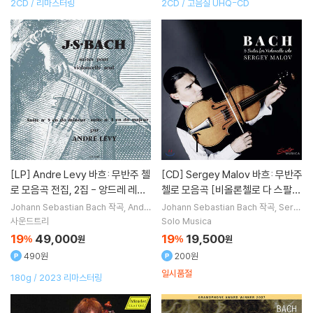
2CD / 리마스터링
2CD / 고음질 UHQ-CD
[LP]
Andre Levy 바흐: 무반주 첼
[CD]
Sergey Malov 바흐: 무반주
로 모음곡 전집, 2집 - 앙드레 레비
첼로 모음곡 [비올론첼로 다 스팔라
(Bach: Suites for Unaccompa
연주반] (Bach: 6 Suites For Viol
Johann Sebastian Bach
작곡
Andr
Johann Sebastian Bach
작곡
Serg
e Levy
연주
ey Malov
연주
nied Cello - Volume Two) [LP]
oncello Solo)
사운드트리
Solo Musica
19
49,000
19
19,500
%
원
%
원
490원
200원
일시품절
180g / 2023 리마스터링