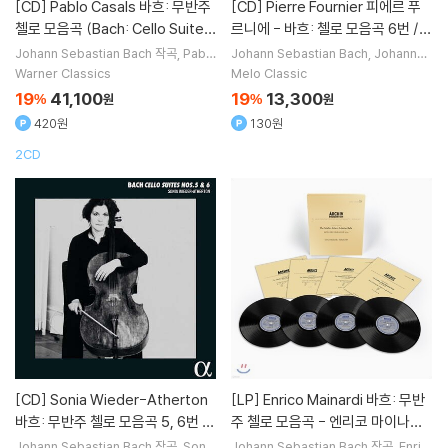
[CD]
Pablo Casals 바흐: 무반주
[CD]
Pierre Fournier 피에르 푸
첼로 모음곡 (Bach: Cello Suite
르니에 - 바흐: 첼로 모음곡 6번 /
s) [SACD Hybrid]
브람스: 소나타 2번 / 마랭 마레: 라
Johann Sebastian Bach
작곡
Pablo
Johann Sebastian Bach
Johannes
Casals
연주
Brahms
Marin Marais
Claude De
폴리아 외 (J.S. Bach: Cello Suite
Warner Classics
Melo Classic
bussy
작곡 외 5명
BWV1012 / Brahms: Sonata O
19
41,100
19
13,300
%
원
%
원
p.99 / Marin Marais: La Folia)
420원
130원
2CD
[CD]
Sonia Wieder-Atherton
[LP]
Enrico Mainardi 바흐: 무반
바흐: 무반주 첼로 모음곡 5, 6번 -
주 첼로 모음곡 - 엔리코 마이나르
소니아 위더 아서톤 (Bach: Cello
디 (J.S.Bach: Cello Suite) [4LP
Johann Sebastian Bach
작곡
Sonia
Johann Sebastian Bach
작곡
Enric