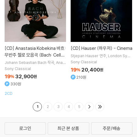
[CD]
Anastasia Kobekina 바흐:
[CD]
Hauser (하우저) - Cinema
무반주 첼로 모음곡 (Bach: Cello
Stjepan Hauser
연주
London Sym
phony Orchestra
오케스트라
Suites)
Sony Classical
Johann Sebastian Bach
작곡
Anast
asia Kobekina
연주
Sony Classical
19
20,400
%
원
19
32,900
%
원
210원
330원
2CD
1
2
3
4
5
로그인
최근 본 상품
주문/배송