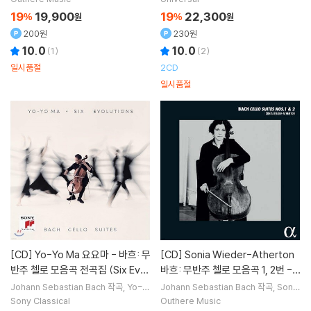
19
19,900
19
22,300
%
원
%
원
200원
230원
10.0
10.0
(
1
)
(
2
)
일시품절
2CD
일시품절
[CD]
Yo-Yo Ma 요요마 - 바흐: 무
[CD]
Sonia Wieder-Atherton
반주 첼로 모음곡 전곡집 (Six Evol
바흐: 무반주 첼로 모음곡 1, 2번 -
utions - Bach: Cello Suites) 요
소니아 위더 아서톤 (Bach: Cello
Johann Sebastian Bach
작곡
Yo-Y
Johann Sebastian Bach
작곡
Sonia
o Ma
연주
Wieder-Atherton
연주
요 마
Suites BWV 1007, 1008)
Sony Classical
Outhere Music