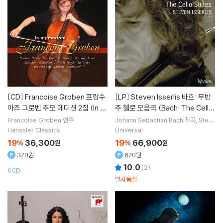
[CD]
Francoise Groben 프랑수
[LP]
Steven Isserlis 바흐: 무반
아즈 그로벤 추모 에디션 2집 (In M
주 첼로 모음곡 (Bach: The Cello
emorian Vol.2)
Suites) [3LP]
Francoise Groben
연주
Johann Sebastian Bach
작곡
Stev
en Isserlis
연주
Hanssler Classics
Universal
19
36,300
19
66,900
%
원
%
원
370원
670원
10.0
(
2
)
6CD
일시품절