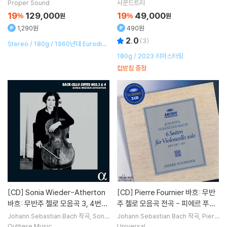
o Mainardi
연주
e Levy
연주
nied Cello - Volume Three) [L
Proper Sound
사운드트리
P]
19
129,000
19
49,000
%
원
%
원
1,290원
490원
2.0
(
3
)
Stereo / 180g / 1960년대 Eurodisc
오리지널 LP 박스세트 재현
180g / 2023 리마스터링
컵받침 증정
[CD]
Sonia Wieder-Atherton
[CD]
Pierre Fournier 바흐: 무반
바흐: 무반주 첼로 모음곡 3, 4번
주 첼로 모음곡 전곡 - 피에르 푸르
(Bach: Cello Suites BWV 1009,
니에 (Bach: 6 Suites for Solo C
Johann Sebastian Bach
작곡
Sonia
Johann Sebastian Bach
작곡
Pierr
Wieder-Atherton
연주
e Fournier
연주
1010)
ello)
Outhere Music
Universal