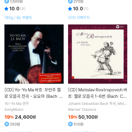
1,500원
270원
10.0
10.0
(
3
)
(
1
)
180g / 8p 부클릿
2CD 리패키지
[CD]
Yo-Yo Ma 바흐: 무반주 첼
[CD]
Mstislav Rostropovich 바
로 모음곡 전곡 - 요요마 (Bach: U
흐: 첼로 모음곡 1-6번 (Bach: Cell
naccompanied Cello Suites)
o Suites BWV1007-1012)
Yo-Yo Ma
연주
Johann Sebastian Bach
작곡
Mstis
lav Rostropovich
연주
SonyMusic
Warner Classics
19
24,600
19
50,100
%
원
%
원
250원
510원