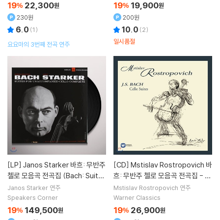
19
22,300
19
19,900
%
원
%
원
230원
200원
6.0
10.0
(
1
)
(
2
)
일시품절
요요마의 3번째 전곡 연주
[LP]
Janos Starker 바흐: 무반주
[CD]
Mstislav Rostropovich 바
첼로 모음곡 전곡집 (Bach: Suites
흐: 무반주 첼로 모음곡 전곡집 - 로
for Unaccoumpanied Cello Co
스트로포비치 (Bach: Cello Suite
Janos Starker
연주
Mstislav Rostropovich
연주
mplete)[3LP]
s Nos. 1-6, BWV1007-1012)
Speakers Corner
Warner Classics
19
149,500
19
26,900
%
원
%
원