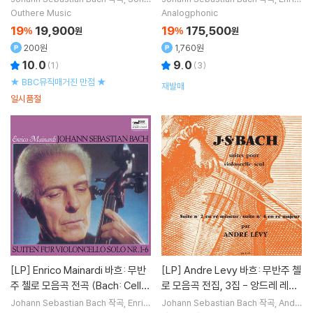
Wieder-Atherton
연주
o Mainardi
연주
Suites BWV 1011, 1012)
박스 세트]
Outhere Music
Analogphonic
19
19,900
19
175,500
%
원
%
원
200원
1,760원
10.0
9.0
(
1
)
(
3
)
★ BBC뮤직매거진 만점 ★
재발매
일시품절
[LP]
Enrico Mainardi 바흐: 무반
[LP]
Andre Levy 바흐: 무반주 첼
주 첼로 모음곡 전곡 (Bach: Cello
로 모음곡 전집, 3집 - 앙드레 레비
Suites BWV 1007–1012) [4LP]
(Bach: Suites for Unaccompa
Johann Sebastian Bach
작곡
Enric
Johann Sebastian Bach
작곡
Andr