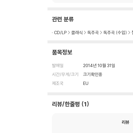
mann: Cello Concert
omplete Recordin
o / Bloch: Schelom
s On Deutsche Gra
o) [HQCD]
mmophon)
관련 분류
CD/LP
클래식
독주곡
독주곡 (수입)
품목정보
발매일
2014년 10월 31일
시간/무게/크기
크기확인중
제조국
EU
리뷰/한줄평
1
리뷰