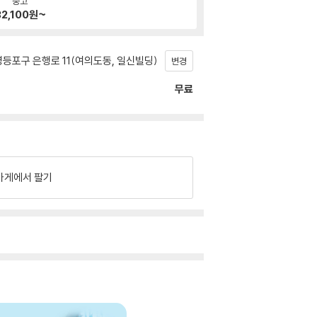
중고
2,100
원~
등포구 은행로 11(여의도동, 일신빌딩)
변경
무료
가게에서 팔기