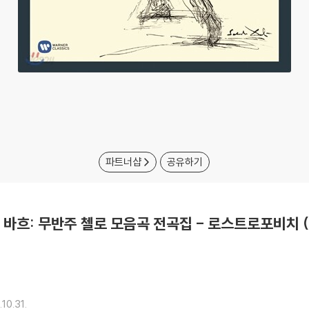
파트너샵
공유하기
ch 바흐: 무반주 첼로 모음곡 전곡집 - 로스트로포비치 (Bach
10.31.