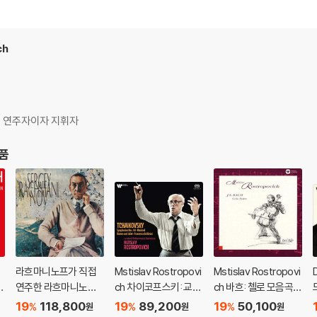
ch
 연주자이자 지휘자
상품
라흐마니노프가 직접
Mstislav Rostropovi
Mstislav Rostropovi
연주한 라흐마니노프
ch 차이코프스키: 교향
ch 바흐: 첼로 모음곡 1
C
피아노 협주곡 전곡집
곡 전집 (Tchaikovsk
-6번 (Bach: Cello Sui
19
118,800
19
89,200
19
50,100
%
%
%
원
원
원