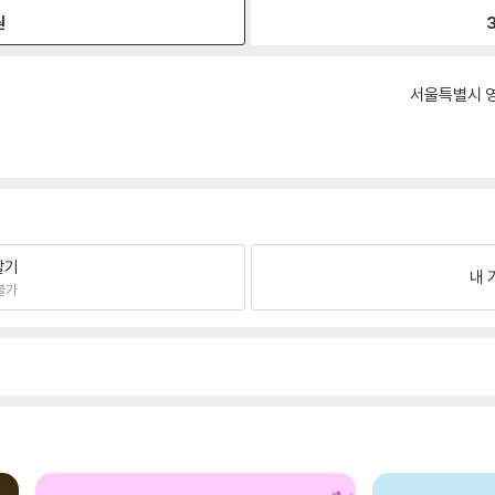
원
3
서울특별시 영
팔기
내 
불가