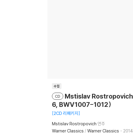
수입
Mstislav Rostropovi
CD
6, BWV1007-1012)
2CD 리패키지
Mstislav Rostropovich
연주
Warner Classics
/
Warner Classics
2014.