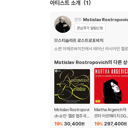
아티스트 소개
1
연주
Mstislav Rostropovi
관심작가 알림신청
므스티슬라프 로스트로포비치
소련 아제르바이잔에서 태어난 러시아인 첼로
Mstislav Rostropovich
의 다른 
Mstislav Rostropovi
Martha Argerich 마
ch 슈만: 첼로 협주곡 /
르타 아르헤리치 DG,
블로흐: 슐로모 (Schu
Philips 전곡집 (The 
19
30,400
19
297,400
%
%
원
원