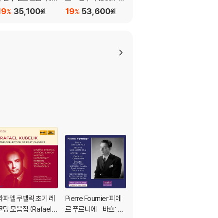
올라 연주 버전] (Bac
oldberg Variations)
ctrum (스펙트럼)
19
35,100
19
53,600
19
26,900
%
%
%
원
원
원
: Cello Suites -Viol
[UHQCD]
a Version)
라파엘 쿠벨릭 초기 레
Pierre Fournier 피에
첼로의 숲 - 인간의 목
코딩 모음집 (Rafael K
르 푸르니에 - 바흐: 첼
소리를 닮은 악기 “귀