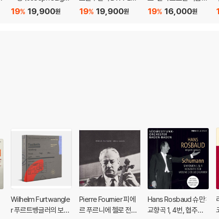
Famous Recording
(Bach: St. John Pass
(Bach: Organ Favour
19
19,900
19
19,900
19
16,000
%
%
%
원
원
원
s)
ion, BWV 245)
ites On the Mighty
h
Willis Organ)
Wilhelm Furtwangle
Pierre Fournier 피에
Hans Rosbaud 슈만:
r 푸르트벵글러의 보석
르 푸르니에 첼로 전집
교향곡 1, 4번, 협주곡