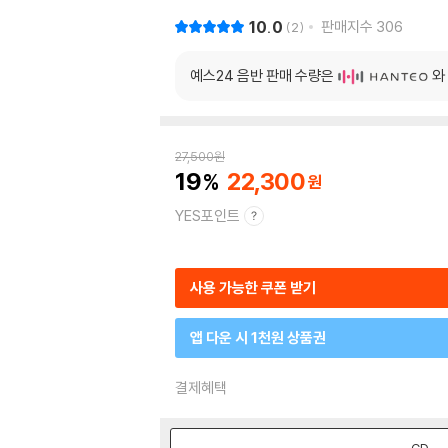
10.0
판매지수
306
2
예스24 음반 판매 수량은
와
27,500
원
19
22,300
YES포인트
사용 가능한 쿠폰 받기
앱 다운 시 1천원 상품권
결제혜택
CD