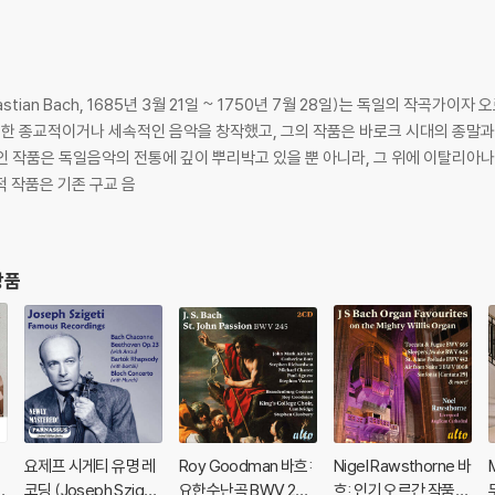
astian Bach, 1685년 3월 21일 ~ 1750년 7월 28일)는 독일의 작곡
인 작품은 독일음악의 전통에 깊이 뿌리박고 있을 뿐 아니라, 그 위에 이탈리아
 작품은 기존 구교 음
상품
요제프 시게티 유명 레
Roy Goodman 바흐:
Nigel Rawsthorne 바
e
코딩 (Joseph Szigeti
요한수난곡 BWV 245
흐: 인기 오르간 작품집