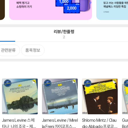
리뷰/한줄평
2
관련분류
품목정보
James Levine 스메
James Levine / Mirel
Shlomo Mintz / Clau
Gun
타나: 나의 조국 - 제임
la Freni 차이코프스키:
dio Abbado 프로코피
Bo