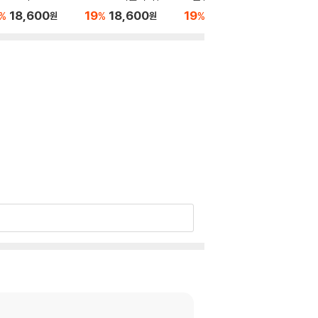
곡 1-4번 (Mozar
차르트 / 라흐마니노프
의 봄 / 바버: 현을 위한
2번 - 
18,600
19
18,600
19
18,600
19
1
%
%
%
%
원
원
원
Horn Concertos)
/ 쇼팽 / 슈만 / 스크리
아다지오 / 레너드 번스
리니, 
 회그너, 칼 뵘, 빈
아빈 / 리스트 (Vladimi
타인: 캔디드 서곡 (Co
르만 (Cho
하모닉
r Horowitz in Mosco
pland: Appalachian
Concer
w)
Spring / Barber: Ada
gio / Bernnstein: Ca
ndide)