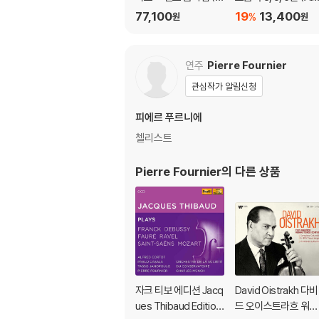
mply Baroque) [청록
mande)
77,100
19
13,400
%
원
원
컬러 2LP]
연주
Pierre Fournier
관심작가 알림신청
피에르 푸르니에
첼리스트
Pierre Fournier
의 다른 상품
자크 티보 에디션 Jacq
David Oistrakh 다비
ues Thibaud Edition
드 오이스트라흐 워너