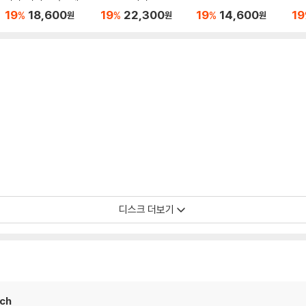
스 레바인, 빈 필하모닉
오페라 '예프게니 오네
에프: 바이올린 협주곡
협주
19
18,600
19
22,300
19
14,600
19
%
%
%
원
원
원
(Smetana: Ma Vlast
긴' - 제임스 레바인, 미
1, 2번 - 슐로모 민츠, 클
t: 
[My Fatherland])
렐라 프레니 (Tchaiko
라우디오 아바도 (Pro
귄터
vsky: Eugen Onegi
kofiev: Violin Conce
필
n)
rtos)
8
디스크 더보기
ach