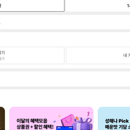
원
1
.
팔기
내 
불가