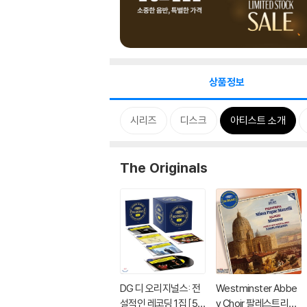
상품정보
시리즈
디스크
아티스트 소개
The Originals
DG 디 오리지널스: 전
Westminster Abbe
설적인 레코딩 1집 [50
y Choir 팔레스트리나: