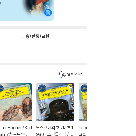
배송/반품/교환
알림신청
ter Hogner / Karl
모스크바의 호로비츠 1
Leonard Bernstein
Krystia
hm 모차르트: 호른
986 - 스카를라티 / 모
코플랜드: 아팔라치아
쇼팽: 피