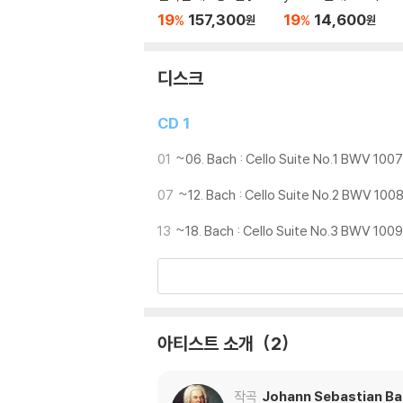
CD 박스세트] (DG Th
마르첼 교황 미사 / 알
19
157,300
19
14,600
%
%
원
원
e Originals: Legenda
레그리: 미제레레 - 웨
ry Recordings)
스트민스터 사원 합창
단 (Palestrina: Missa
디스크
Papae marcelli / Alle
gri: Miserere)
CD 1
01
~06. Bach : Cello Suite No.1 BWV 1007
07
~12. Bach : Cello Suite No.2 BWV 100
13
~18. Bach : Cello Suite No.3 BWV 1009
아티스트 소개
2
작곡
Johann Sebastian B