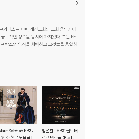
가이자 오르가니스트이며, 개신교회의 교회 음악가이
나 프랑스의 양식을 채택하고 그것들을 융합하
Marc Sabbah 바흐:
임윤찬 - 바흐: 골드베
Esther Birringer (에
무반주 첼로 모음곡 [비
르크 변주곡 (Bach: G
스테르 비링거) - Spe