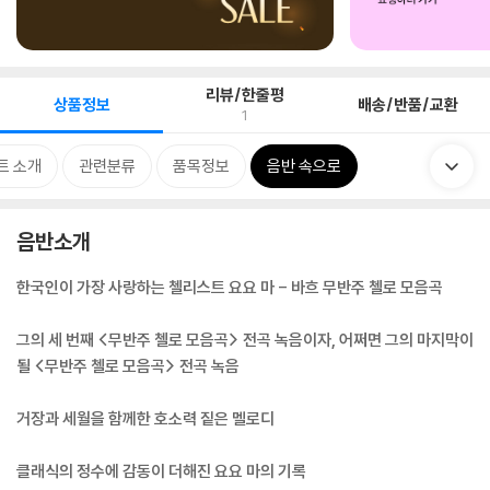
리뷰/한줄평
상품정보
배송/반품/교환
1
트 소개
관련분류
품목정보
음반 속으로
음반소개
한국인이 가장 사랑하는 첼리스트 요요 마 - 바흐 무반주 첼로 모음곡
그의 세 번째 <무반주 첼로 모음곡> 전곡 녹음이자, 어쩌면 그의 마지막이
될 <무반주 첼로 모음곡> 전곡 녹음
거장과 세월을 함께한 호소력 짙은 멜로디
클래식의 정수에 감동이 더해진 요요 마의 기록