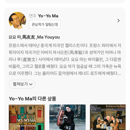
ach: Goldberg Variat
ations) [UHQCD]
컬러 2LP]
ions) [SACD Hybrid]
연주
Yo-Yo Ma
관심작가 알림신청
요요 마,馬友友 ,Ma Youyou
프랑스에서 태어난 중국계 미국인 첼리스트이다. 프랑스 파리에서 지
휘자이자 작곡가인 아버지 마샤오쥔(馬孝駿)과 성악가인 어머니 마
리나 루(盧雅文) 사이에서 태어났다. 요요 마는 바이올린, 그 다음엔
비올라, 그리고 첼로를 배웠다. 요요 마가 일곱살 때 그의 가족은 뉴욕
으로 이주했다. 그는 줄리어드 음악원에서 레너드 로즈에게 배웠다.
이듬해 레너드 번스타인이 지휘한 텔레비전 음악 프로그램에 출연했
펼쳐보기
고, 아이작 스턴과 카네기 홀에서 함께 연주하는 등, 미국 전역에서
신동으로 이름을 떨쳤다. 1972년부터 말보로 음악제, 아스펜음악제
Yo-Yo Ma
의 다른 상품
등에 출연하기 시작했고, 1977년부터는 유