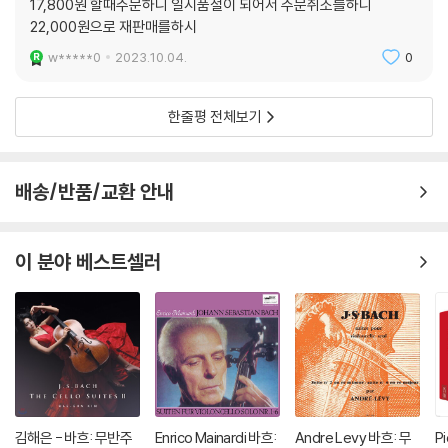
17,800원 할때주문하니 일시품절이 되어서 주문취소를하니
22,000원으로 재판매를하시
w*****0
2023.10.04.
0
한줄평 전체보기
배송/반품/교환 안내
이 분야 베스트셀러
김해은 - 바흐: 무반주
Enrico Mainardi 바흐:
Andre Levy 바흐: 무
P