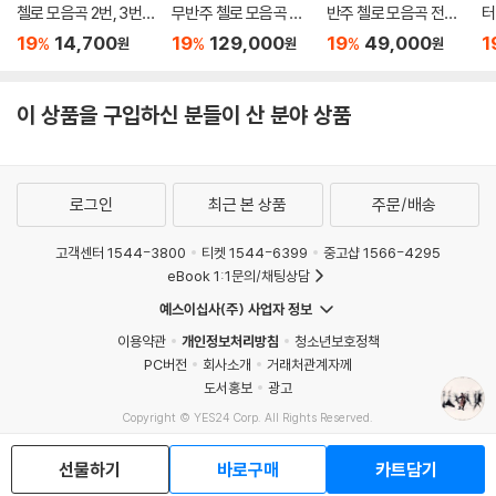
첼로 모음곡 2번, 3번,
무반주 첼로 모음곡 전
반주 첼로 모음곡 전집,
터
6번 (Bach: The Cello
곡 (Bach: Cello Suite
3집 - 앙드레 레비 (Ba
클
19
14,700
19
129,000
19
49,000
1
%
%
%
원
원
원
Suites II - BWV1008,
s BWV 1007?1012)
ch: Suites for Unacc
h
1009, 1012)
[4LP]
ompanied Cello - V
el
olume Three) [LP]
g
이 상품을 구입하신 분들이 산 분야 상품
로그인
최근 본 상품
주문/배송
고객센터 1544-3800
티켓 1544-6399
중고샵 1566-4295
eBook 1:1문의/채팅상담
예스이십사(주) 사업자 정보
이용약관
개인정보처리방침
청소년보호정책
PC버전
회사소개
거래처관계자께
도서홍보
광고
Copyright © YES24 Corp. All Rights Reserved.
MATOM14
선물하기
바로구매
카트담기