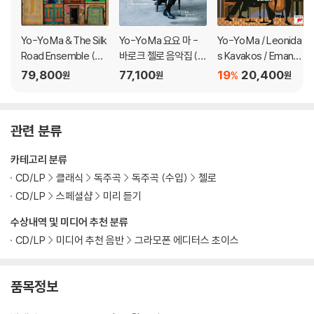
Yo-Yo Ma & The Silk
Yo-Yo Ma 요요 마 -
Yo-Yo Ma / Leonida
Road Ensemble (요
바로크 첼로 음악집 (Si
s Kavakos / Emanue
요 마 & 실크로드 앙상
mply Baroque) [청록
l Ax (요요 마 / 레오니
79,800
77,100
19
20,400
%
원
원
원
블) - Sing Me Home
컬러 2LP]
다스 카바코스 / 엠마누
[블루 컬러 2LP]
엘 엑스) - 베토벤: 교향
곡 1번 외 (Beethoven
관련 분류
for Three: Symphon
y No. 1)
카테고리 분류
CD/LP
클래식
독주곡
독주곡 (수입)
첼로
CD/LP
스페셜샵
미리 듣기
수상내역 및 미디어 추천 분류
CD/LP
미디어 추천 음반
그라모폰 에디터스 초이스
품목정보