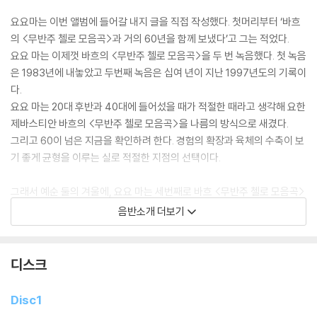
요요마는 이번 앨범에 들어갈 내지 글을 직접 작성했다. 첫머리부터 ‘바흐
의 <무반주 첼로 모음곡>과 거의 60년을 함께 보냈다’고 그는 적었다.
요요 마는 이제껏 바흐의 <무반주 첼로 모음곡>을 두 번 녹음했다. 첫 녹음
은 1983년에 내놓았고 두번째 녹음은 십여 년이 지난 1997년도의 기록이
다.
요요 마는 20대 후반과 40대에 들어섰을 때가 적절한 때라고 생각해 요한
제바스티안 바흐의 <무반주 첼로 모음곡>을 나름의 방식으로 새겼다.
그리고 60이 넘은 지금을 확인하려 한다. 경험의 확장과 육체의 수축이 보
기 좋게 균형을 이루는 실로 적절한 지점의 선택이다.
그래서 예순 둘의 겨울에, 요요 마는 세번째로 바흐 <무반주 첼로 모음곡>
전곡을 녹음했다.
음반소개 더보기
앨범이 출시되는 계절은 한여름이 지난 2018년이지만 녹음 당시의 요요
마는 2017년의 12월, 미국 메사추세츠 우스터에 위치한 메카닉스 홀에서
앨범을 녹음했다.
디스크
먼저 공개된 <무반주 첼로 모음곡 3번>의 ‘부레’ 영상에서 요요 마는 예의
그 자연스러움으로 음악을 연주한다.
Disc1
심오한 해석이랄 것도, 탐구랄 것도 없다. 요요 마는 모든 긴장을 활 끝에