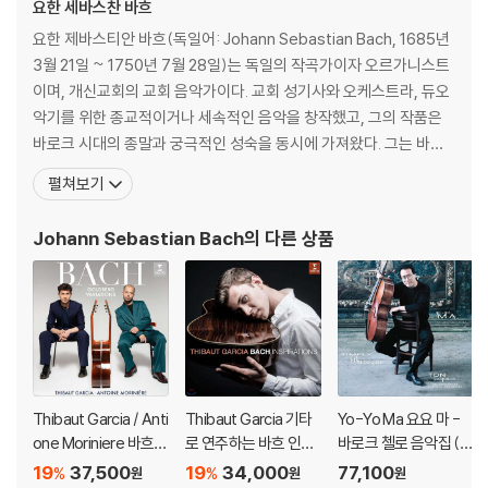
요한 세바스찬 바흐
물론 이 선언이 완전한 끝을 의미하지는 않는다. 녹음은 마지막이라고 해
요한 제바스티안 바흐(독일어: Johann Sebastian Bach, 1685년
도 연주는 끝나지 않을 것이다. 요요 마는 언제나 이 작품을 연주할 것이고,
3월 21일 ~ 1750년 7월 28일)는 독일의 작곡가이자 오르가니스트
여러분이 이 위대한 작품을 자신과 함께 경험하기를 매순간 바랄 것이다.
이며, 개신교회의 교회 음악가이다. 교회 성기사와 오케스트라, 듀오
그리고 이 작품으로 변화를 확인할 것 또한 멈추지 않을 것이다.
악기를 위한 종교적이거나 세속적인 음악을 창작했고, 그의 작품은
다만 앨범은 이렇게 말할 뿐이다. 여기 예순 둘, 겨울의 요요 마가 있다고.
바로크 시대의 종말과 궁극적인 성숙을 동시에 가져왔다. 그는 바로
크 시대의 최후에 위치하는 대가로서, 일반적인 작품은 독일음악의
펼쳐보기
전통에 깊이 뿌리박고 있을 뿐 아니라, 그 위에 이탈리아나 프랑스의
양식을 채택하고 그것들을 융합하여 독자적 개성적인 음악을 창조하
Johann Sebastian Bach
의 다른 상품
였다. 종교적 작품은 기존 구교 음
Thibaut Garcia / Anti
Thibaut Garcia 기타
Yo-Yo Ma 요요 마 -
one Moriniere 바흐:
로 연주하는 바흐 인스
바로크 첼로 음악집 (Si
골드베르크 변주곡 (B
퍼레이션 (Bach Inspir
mply Baroque) [청록
19
37,500
19
34,000
77,100
%
%
원
원
원