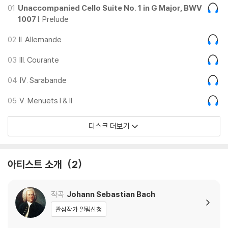
몰아 넣고 편안하게 음악을 풀어나간다. 정신이 올바르게 잡혀 있다면 몸
01
Unaccompanied Cello Suite No. 1 in G Major, BWV
1007
I. Prelude
은 그저 그 흐름을 따라가면 될 뿐이다.
요요 마는 그의 세번째 <무반주 첼로 모음곡>을 이렇게 녹음했다.
02
II. Allemande
<무반주 첼로 모음곡>은 인간과도 같은 작품이다.
03
III. Courante
바흐는 곡의 뼈대를 담당하는 근음을 적어내고 그 위로는 뼈에 살을 붙이
04
IV. Sarabande
는 음표들을 장식했다.
바흐가 써낸 음표들은 서로가 없는 것을 상상할 수 없을 정도로 깊은 유대
05
V. Menuets I & II
감을 가지고 있다. 이윽고 바흐가 짜낸 첼로 선율은 여러 성부로 나뉘어진
다.
디스크 더보기
마치 해야 할 일이 정해져 있는 신체 장기처럼 음들이 자신이 해야 할 일을
부여 받는 것이다.
바흐의 음표들은 음악이 연주되면서 자신이 무얼 하는지를 정확히 인식하
아티스트 소개
2
게 된다. 바흐가 만들어낸 세계는 이렇게 복잡하면서도 또 논리적이다.
이렇게 얽히고설킨 실타래를 솜씨 좋게 풀어내야 하는 것이 우리 시대 바
흐를 연주하는 첼리스트들의 숙명이 되었다.
작곡
Johann Sebastian Bach
관심작가 알림신청
만약 요요 마가 그가 말한 것을 지킨다면, 이 앨범은 요요 마의 마지막 바흐
<무반주 첼로 모음곡> 전곡 녹음이 된다.