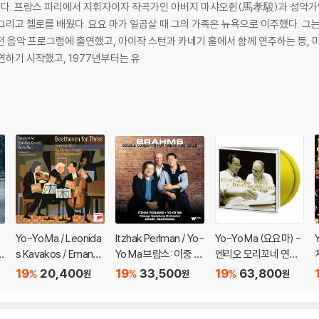
사이에서 태어
배웠다. 요요 마가 일곱살 때 그의 가족은 뉴욕으로 이주했다. 그는 줄리어드 음악원에서 레너드 로즈에게 배웠
 음악 프로그램에 출연했고, 아이작 스턴과 카네기 홀에서 함께 연주하는 등, 미
연하기 시작했고, 1977년부터는 유
Yo-Yo Ma / Leonida
Itzhak Perlman / Yo-
Yo-Yo Ma (요요마) -
i
s Kavakos / Emanue
Yo Ma 브람스: 이중 협
엔리오 모리꼬네 연주
록
l Ax (요요 마 / 레오니
주곡 (Brahms: Doubl
집 (Plays Ennio Morri
19
20,400
19
33,500
19
63,800
%
%
%
원
원
원
다스 카바코스 / 엠마누
e Concerto) [LP]
cone) [옐로우 컬러 2
엘 엑스) - 베토벤: 교향
LP]
곡 1번 외 (Beethoven