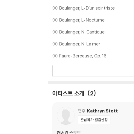
00
Boulanger, L: D'un soir triste
00
Boulanger, L: Nocturne
00
Boulanger, N: Cantique
00
Boulanger, N: La mer
00
Faure: Berceuse, Op. 16
아티스트 소개
2
연주
Kathryn Stott
관심작가 알림신청
캐서린 스토트