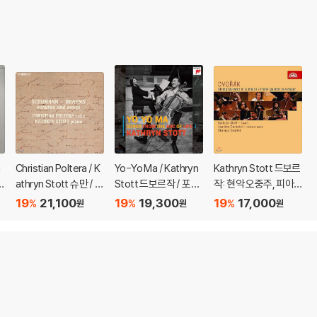
n
Christian Poltera / K
Yo-Yo Ma / Kathryn
Kathryn Stott 드보르
의
athryn Stott 슈만 / 브
Stott 드보르작 / 포레
작: 현악 오중주, 피아
m
람스: 소나타와 가곡 (S
/ 엘가: 소품집 (Songs
노 오중주 (Dvorak : S
19
21,100
19
19,300
19
17,000
%
%
%
원
원
원
chumann / Brahms:
From The Arc Of Lif
tring Quintet Op.77,
Sonatas & Songs)
e - Dvorak / Faure /
Piano Quintet No.2
Elgar)
Op.81)