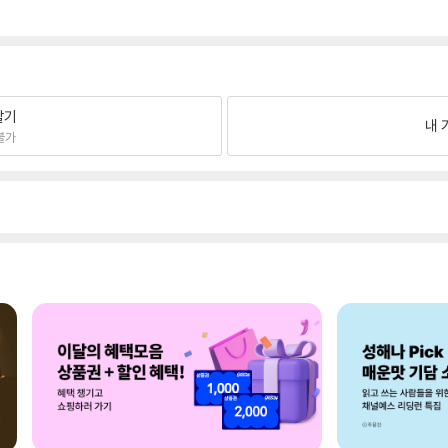
팔기
내 
불가