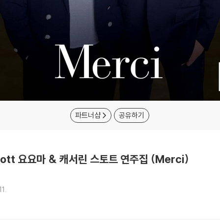
파트너샵
공유하기
 Stott 요요마 & 캐서린 스토트 연주집 (Merci)
11.