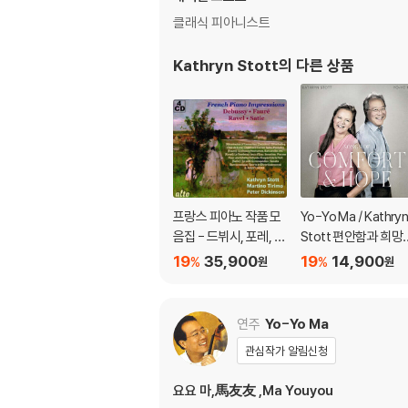
클래식 피아니스트
Kathryn Stott
의 다른 상품
프랑스 피아노 작품 모
Yo-Yo Ma / Kathry
음집 - 드뷔시, 포레, 라
Stott 편안함과 희망
벨, 사티 (French Pian
음악 (Songs of Co
19
35,900
19
14,900
%
%
원
원
o Impressions Debu
fort and Hope)
ssy / Faure / Ravel)
연주
Yo-Yo Ma
관심작가 알림신청
요요 마,馬友友 ,Ma Youyou