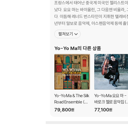
프랑스에서 태어난 중국계 미국인 첼리스트이다. 프랑스 파리에서 지휘자이자 작곡가인 아버지 마샤오쥔(馬孝駿)과 성악가인 어머니 마리나 루(盧雅文) 
났다. 요요 마는 바이올린, 그 다음엔 비올라, 그리고 첼로를 
다. 이듬해 레너드 번스타인이 지휘한 텔레비전
년부터 말보로 음악제, 아스펜음악제 등에 출
펼쳐보기
Yo-Yo Ma
의 다른 상품
Yo-Yo Ma & The Silk
Yo-Yo Ma 요요 마 -
Road Ensemble (요
바로크 첼로 음악집 (S
요 마 & 실크로드 앙상
mply Baroque) [청
79,800
77,100
원
원
블) - Sing Me Home
컬러 2LP]
[블루 컬러 2LP]