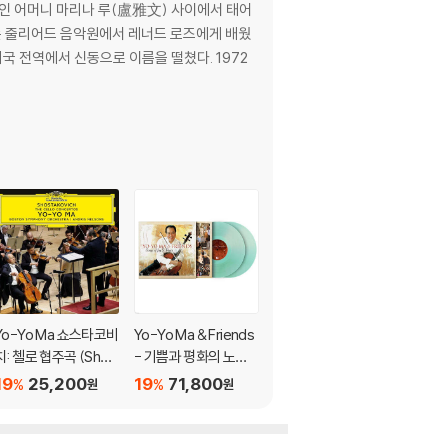
국 전역에서 신동으로 이름을 떨쳤다. 1972
Yo-Yo Ma 쇼스타코비
Yo-Yo Ma & Friends
Yo-Yo Ma / Emanuel
치: 첼로 협주곡 (Shos
- 기쁨과 평화의 노래
Ax / Leonidas Kavak
takovich: The Cello
(Songs Of Joy & Pe
os 베토벤: 교향곡 4
19
25,200
19
71,800
19
18,600
%
%
%
원
원
원
Concertos)
ace) [그린 컬러 2LP]
번, 피아노 3중주 '대공'
(Beethoven for Thr
ee)